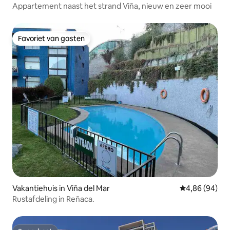
Appartement naast het strand Viña, nieuw en zeer mooi
Favoriet van gasten
Favoriet van gasten
Vakantiehuis in Viña del Mar
Gemiddelde be
4,86 (94)
Rustafdeling in Reñaca.