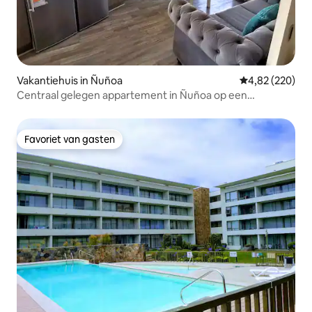
Vakantiehuis in Ñuñoa
Gemiddelde beo
4,82 (220)
Centraal gelegen appartement in Ñuñoa op een
steenworp afstand van de metro
Favoriet van gasten
Favoriet van gasten