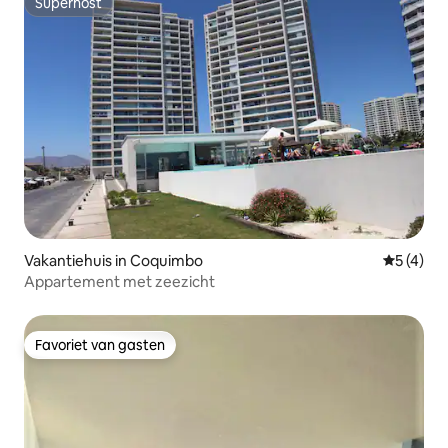
Superhost
Superhost
Vakantiehuis in Coquimbo
Gemiddeld
5 (4)
Appartement met zeezicht
Favoriet van gasten
Favoriet van gasten