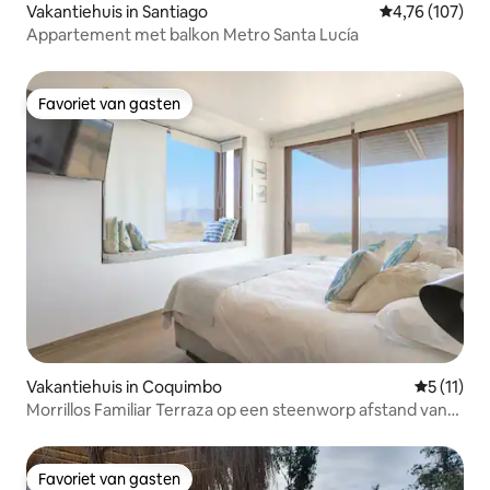
Vakantiehuis in Santiago
Gemiddelde beo
4,76 (107)
Appartement met balkon Metro Santa Lucía
Favoriet van gasten
Favoriet van gasten
Vakantiehuis in Coquimbo
Gemiddeld
5 (11)
Morrillos Familiar Terraza op een steenworp afstand van
de zee C4S
Favoriet van gasten
Favoriet van gasten