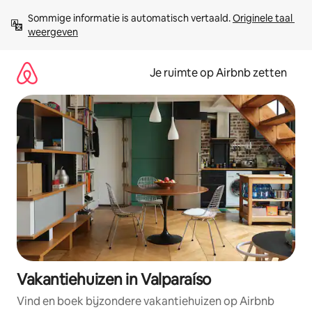
Ga
Sommige informatie is automatisch vertaald. 
Originele taal 
direct
weergeven
naar
inhoud
Je ruimte op Airbnb zetten
Vakantiehuizen in Valparaíso
Vind en boek bijzondere vakantiehuizen op Airbnb