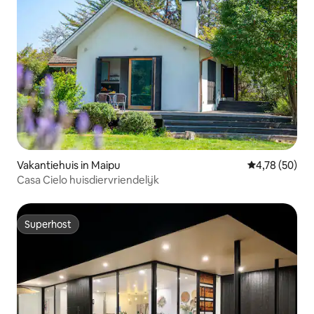
Vakantiehuis in Maipu
Gemiddelde be
4,78 (50)
Casa Cielo huisdiervriendelijk
Superhost
Superhost