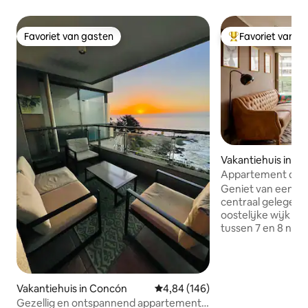
Favoriet van gasten
Favoriet van g
Favoriet van gasten
Topfavoriet van 
Vakantiehuis in Vi
Appartement dicht 
Viña
Geniet van een stij
centraal gelegen 
oostelijke wijk Vi
tussen 7 en 8 noord. Volledig uitg
voor maximaal 5 p
slaapkamers, een
een met driepersoons hut
ingerichte grill. P
Vakantiehuis in Concón
Gemiddelde beoordeling van 4,84
4,84 (146)
voor een kind tot 5 jaar 
Gezellig en ontspannend appartement
alles in de wijnga