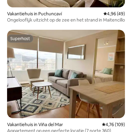
Vakantiehuis in Puchuncaví
Gemiddelde be
4,96 (49)
Ongelooflijk uitzicht op de zee en het strand in Maitencillo
Superhost
Superhost
Vakantiehuis in Viña del Mar
Gemiddelde beo
4,76 (109)
Appartement op een perfecte locatie (7 norte 360)