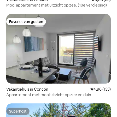
Mooi appartement met uitzicht op zee. (10e verdieping)
Favoriet van gasten
Favoriet van gasten
Vakantiehuis in Concón
Gemiddelde beo
4,96 (133)
Appartement met mooi uitzicht op zee en duin
Superhost
Superhost