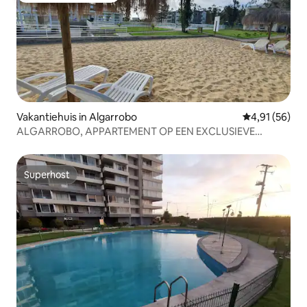
Vakantiehuis in Algarrobo
Gemiddelde be
4,91 (56)
ALGARROBO, APPARTEMENT OP EEN EXCLUSIEVE
LOCATIE
Superhost
Superhost