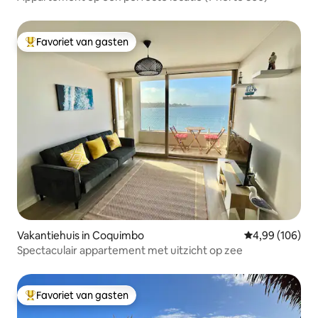
Favoriet van gasten
Topfavoriet van gasten
Vakantiehuis in Coquimbo
Gemiddelde beo
4,99 (106)
Spectaculair appartement met uitzicht op zee
Favoriet van gasten
Topfavoriet van gasten