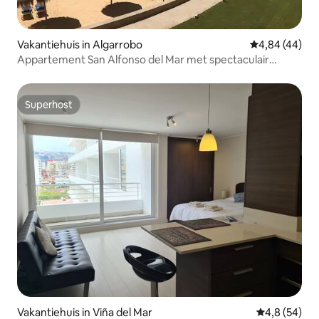
Vakantiehuis in Algarrobo
Gemiddelde be
4,84 (44)
Appartement San Alfonso del Mar met spectaculair
uitzicht
Superhost
Superhost
Vakantiehuis in Viña del Mar
Gemiddelde b
4,8 (54)