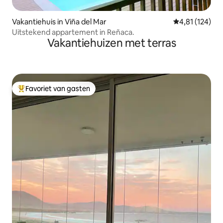
Vakantiehuis in Viña del Mar
Gemiddelde beo
4,81 (124)
Uitstekend appartement in Reñaca.
Vakantiehuizen met terras
Favoriet van gasten
Topfavoriet van gasten