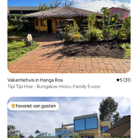
Vakantiehuis in Hanga Roa
Gemiddelde
5 (31)
Tipi Tipi Hoe - Bungalow-Honu-Family 5 voor
Favoriet van gasten
Topfavoriet van gasten