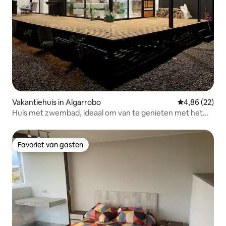
Vakantiehuis in Algarrobo
Gemiddelde be
4,86 (22)
Huis met zwembad, ideaal om van te genieten met het
gezin
Favoriet van gasten
Favoriet van gasten