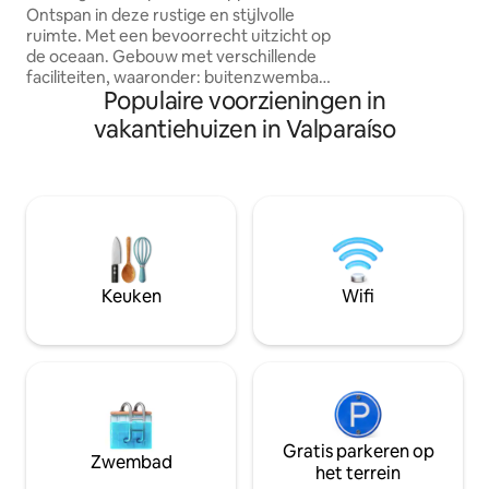
in Concon.
Ontspan in deze rustige en stijlvolle
Marina Mall 6 stra
ruimte. Met een bevoorrecht uitzicht op
straten verderop 
de oceaan. Gebouw met verschillende
verscheidenheid a
faciliteiten, waaronder: buitenzwembad,
en pubs zijn.
Populaire voorzieningen in
verwarmd binnenzwembad, sauna,
zwembadkamer, cafetaria, onder
vakantiehuizen in Valparaíso
andere. Ontspan als je slaapt met het
natuurlijke geluid van de golven🌊. Het
appartement is gelegen op de 5e
verdieping, heeft 2 slaapkamers en 2
complete badkamers. Uitgeruste
keuken. Het heeft een smart-tv en wifi.
2 omheinde ondergrondse
parkeerplaatsen. * geen HUISDIEREN **
Keuken
Wifi
Minimale boeking 2 nachten
Gratis parkeren op
Zwembad
het terrein