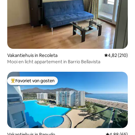
Vakantiehuis in Recoleta
Gemiddelde beo
4,82 (210)
Mooi en licht appartement in Barrio Bellavista
Favoriet van gasten
Topfavoriet van gasten
Vakantiehuis in Papudo
Gemiddelde be
4,88 (65)