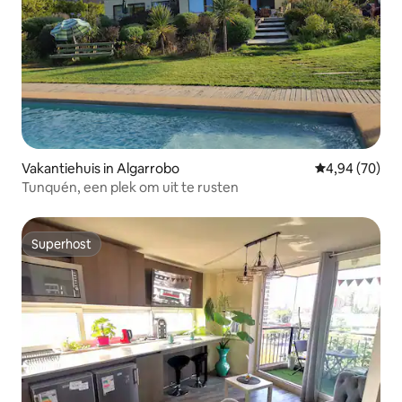
Vakantiehuis in Algarrobo
Gemiddelde be
4,94 (70)
Tunquén, een plek om uit te rusten
Superhost
Superhost