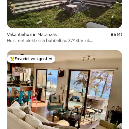
Vakantiehuis in Matanzas
Gemiddeld
5 (4)
Huis met elektrisch bubbelbad 37º Starlink
Huisdiervriendelijk.
Favoriet van gasten
Topfavoriet van gasten