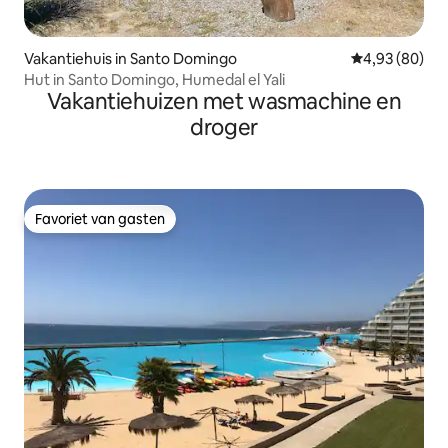
Vakantiehuis in Santo Domingo
Gemiddelde be
4,93 (80)
Hut in Santo Domingo, Humedal el Yali
Vakantiehuizen met wasmachine en
droger
Favoriet van gasten
Favoriet van gasten