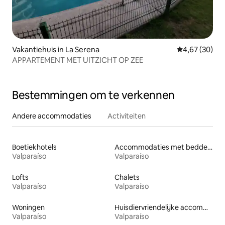
Vakantiehuis in La Serena
Gemiddelde be
4,67 (30)
APPARTEMENT MET UITZICHT OP ZEE
Bestemmingen om te verkennen
Andere accommodaties
Activiteiten
Boetiekhotels
Accommodaties met bedden op toegankelijke hoogte
Valparaíso
Valparaíso
Lofts
Chalets
Valparaíso
Valparaíso
Woningen
Huisdiervriendelijke accommodaties
Valparaíso
Valparaíso