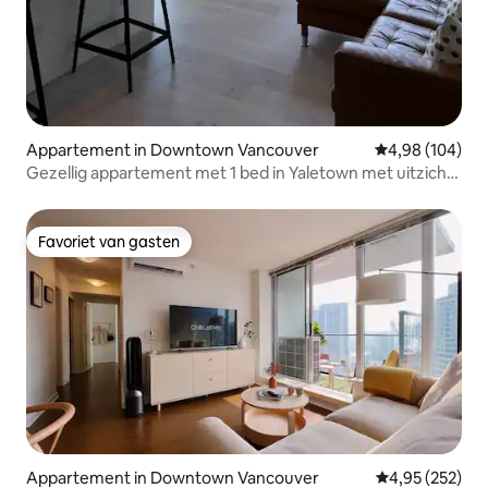
Appartement in Downtown Vancouver
Gemiddelde beo
4,98 (104)
Gezellig appartement met 1 bed in Yaletown met uitzicht
op de stad
Favoriet van gasten
Favoriet van gasten
Appartement in Downtown Vancouver
Gemiddelde beo
4,95 (252)