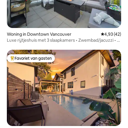
Woning in Downtown Vancouver
Gemiddelde be
4,93 (42)
Luxe rijtjeshuis met 3 slaapkamers • Zwembad/jacuzzi • 8
slaapplaatsen
Favoriet van gasten
Topfavoriet van gasten