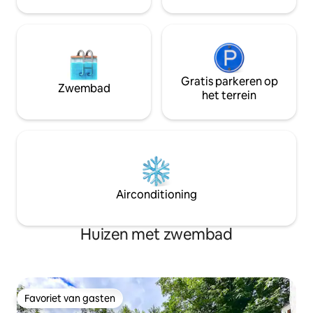
Asian Supermarket beneden
lokale tips om je 
Wandelscore: 98/100
uit je verblijf te ha
Gratis parkeren op
Zwembad
het terrein
Airconditioning
Huizen met zwembad
Favoriet van gasten
Favoriet van gasten