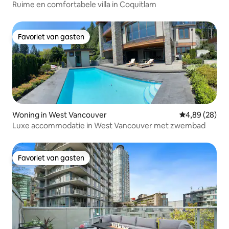
Ruime en comfortabele villa in Coquitlam
Favoriet van gasten
Favoriet van gasten
Woning in West Vancouver
Gemiddelde be
4,89 (28)
Luxe accommodatie in West Vancouver met zwembad
Favoriet van gasten
Favoriet van gasten