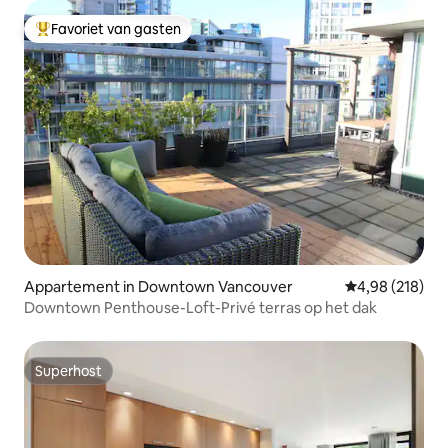
Favoriet van gasten
Topfavoriet van gasten
Appartement in Downtown Vancouver
Gemiddelde beo
4,98 (218)
Downtown Penthouse-Loft-Privé terras op het dak
Superhost
Superhost