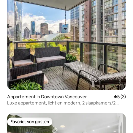
Appartement in Downtown Vancouver
Gemiddeld
5 (3)
Luxe appartement, licht en modern, 2 slaapkamers/2
badkamers, in het centrum
Favoriet van gasten
Favoriet van gasten