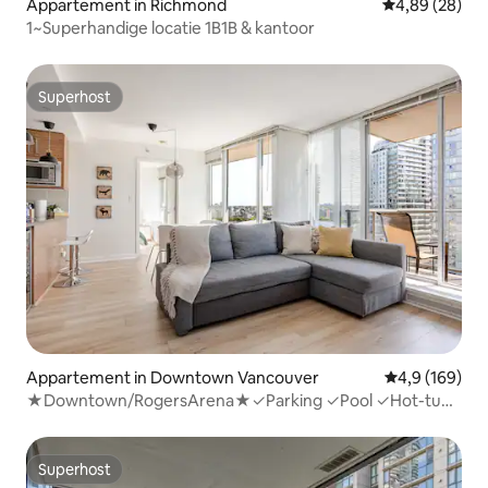
Appartement in Richmond
Gemiddelde be
4,89 (28)
1~Superhandige locatie 1B1B & kantoor
Superhost
Superhost
Appartement in Downtown Vancouver
Gemiddelde be
4,9 (169)
★Downtown/RogersArena★✓Parking ✓Pool ✓Hot-tub
✓Gym
Superhost
Superhost