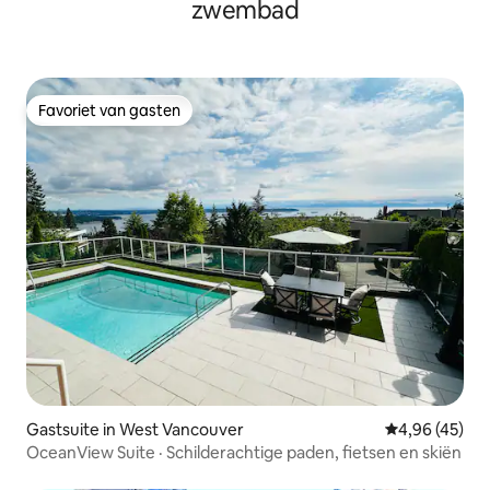
zwembad
Favoriet van gasten
Favoriet van gasten
Gastsuite in West Vancouver
Gemiddelde be
4,96 (45)
OceanView Suite · Schilderachtige paden, fietsen en skiën