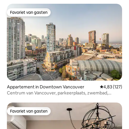
Favoriet van gasten
Favoriet van gasten
Appartement in Downtown Vancouver
Gemiddelde beo
4,83 (127)
Centrum van Vancouver, parkeerplaats, zwembad,
fitnessruimte
Favoriet van gasten
Favoriet van gasten