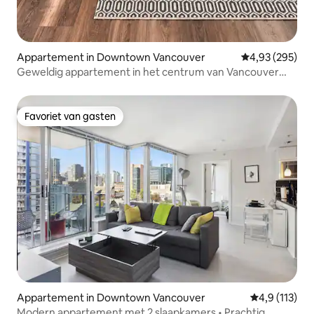
Appartement in Downtown Vancouver
Gemiddelde beo
4,93 (295)
Geweldig appartement in het centrum van Vancouver
met airco en parkeerplaats
Favoriet van gasten
Favoriet van gasten
Appartement in Downtown Vancouver
Gemiddelde be
4,9 (113)
Modern appartement met 2 slaapkamers • Prachtig