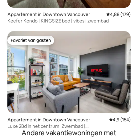
Appartement in Downtown Vancouver
Gemiddelde beo
4,88 (179)
Keefer Kondo | KINGSIZE bed | vibes | zwembad
Favoriet van gasten
Favoriet van gasten
Appartement in Downtown Vancouver
Gemiddelde be
4,9 (154)
Luxe 2Bd in het centrum |Zwembad |
Andere vakantiewoningen met
Parkeren|Bubbelbad|Sauna