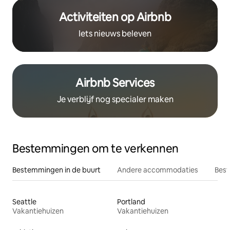
Activiteiten op Airbnb
Iets nieuws beleven
Airbnb Services
Je verblijf nog specialer maken
Bestemmingen om te verkennen
Bestemmingen in de buurt
Andere accommodaties
Best
Seattle
Portland
Vakantiehuizen
Vakantiehuizen