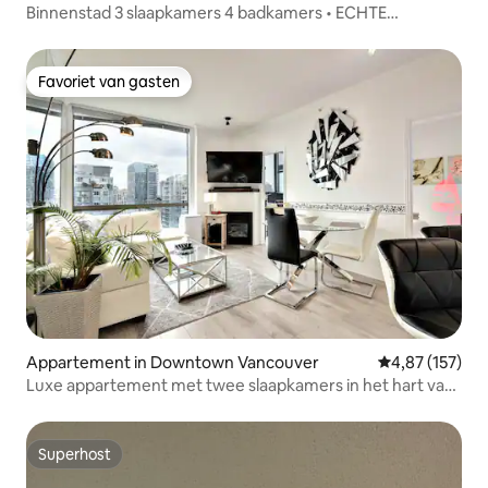
Binnenstad 3 slaapkamers 4 badkamers • ECHTE
AIRCONDITIONING • Zwembad • Parkeren •
Fitnessruimte
Favoriet van gasten
Favoriet van gasten
Appartement in Downtown Vancouver
Gemiddelde beo
4,87 (157)
Luxe appartement met twee slaapkamers in het hart van
Yaletown
Superhost
Superhost