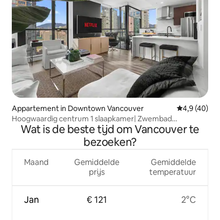
Appartement in Downtown Vancouver
Gemiddelde b
4,9 (40)
Hoogwaardig centrum 1 slaapkamer| Zwembad
Wat is de beste tijd om Vancouver te
fitnessruimte | Stadionwijk
bezoeken?
Maand
Gemiddelde
Gemiddelde
prijs
temperatuur
Jan
€ 121
2°C