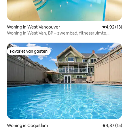
Woning in West Vancouver
Gemiddelde be
4,92 (13)
Woning in West Van, BP – zwembad, fitnessruimte,
hangbrug!
Favoriet van gasten
Favoriet van gasten
Woning in Coquitlam
Gemiddelde be
4,87 (15)