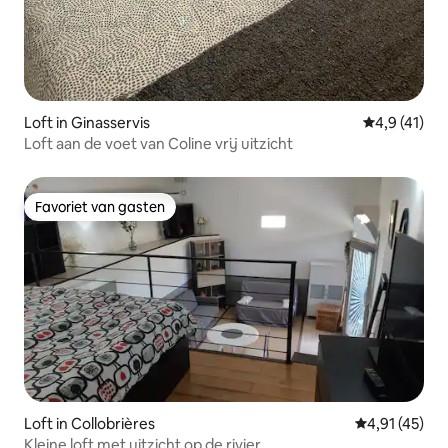
Loft in Ginasservis
Gemiddelde b
4,9 (41)
Loft aan de voet van Coline vrij uitzicht
Favoriet van gasten
Favoriet van gasten
Loft in Collobrières
Gemiddelde be
4,91 (45)
Kleine loft met uitzicht op de rivier