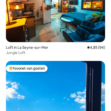
Loft in La Seyne-sur-Mer
Gemiddelde be
4,85 (94)
Jungle Loft
Favoriet van gasten
Topfavoriet van gasten