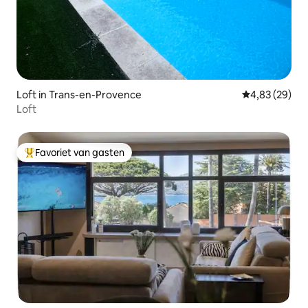
Loft in Trans-en-Provence
Gemiddelde be
4,83 (29)
Loft
Favoriet van gasten
Topfavoriet van gasten