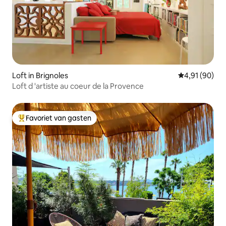
Loft in Brignoles
Gemiddelde be
4,91 (90)
Loft d 'artiste au coeur de la Provence
Favoriet van gasten
Topfavoriet van gasten