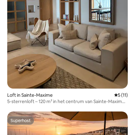
Loft in Sainte-Maxime
Gemiddeld
5 (11)
5-sterrenloft – 120 m² in het centrum van Sainte-Maxime
+ parkeerplaats
Superhost
Superhost