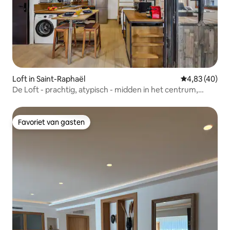
Loft in Saint-Raphaël
Gemiddelde be
4,83 (40)
De Loft - prachtig, atypisch - midden in het centrum,
stranden
Favoriet van gasten
Favoriet van gasten