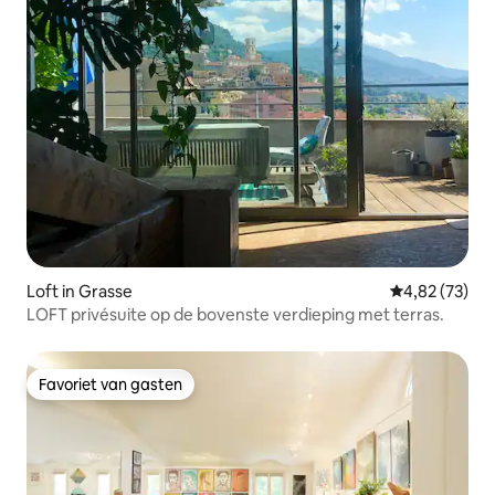
Loft in Grasse
Gemiddelde be
4,82 (73)
LOFT privésuite op de bovenste verdieping met terras.
Favoriet van gasten
Favoriet van gasten