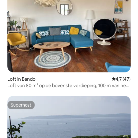
Loft in Bandol
Gemiddelde b
4,7 (47)
Loft van 80 m² op de bovenste verdieping, 100 m van het
strand, centrum, haven.
Superhost
Superhost