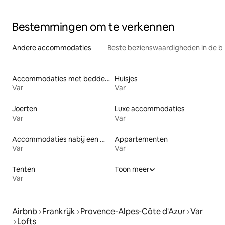
Bestemmingen om te verkennen
Andere accommodaties
Beste bezienswaardigheden in de b
Accommodaties met bedden op toegankelijke hoogte
Huisjes
Var
Var
Joerten
Luxe accommodaties
Var
Var
Accommodaties nabij een meer
Appartementen
Var
Var
Tenten
Toon meer
Var
Airbnb
Frankrijk
Provence-Alpes-Côte d'Azur
Var
Lofts