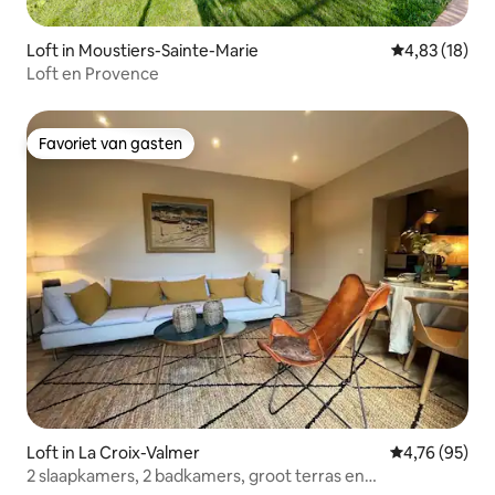
Loft in Moustiers-Sainte-Marie
Gemiddelde be
4,83 (18)
Loft en Provence
Favoriet van gasten
Favoriet van gasten
Loft in La Croix-Valmer
Gemiddelde be
4,76 (95)
2 slaapkamers, 2 badkamers, groot terras en