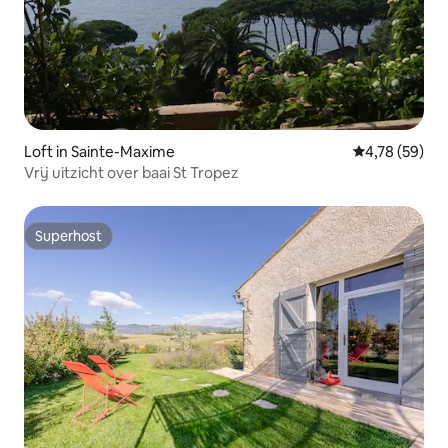
Loft in Sainte-Maxime
Gemiddelde be
4,78 (59)
Vrij uitzicht over baai St Tropez
Superhost
Superhost