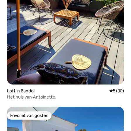
Loft in Bandol
Gemiddelde
5 (30)
Het huis van Antoinette.
Favoriet van gasten
Favoriet van gasten