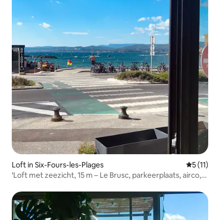
Loft in Six-Fours-les-Plages
Gemiddeld
5 (11)
‘Loft met zeezicht, 15 m – Le Brusc, parkeerplaats, airco,
4 pers.’