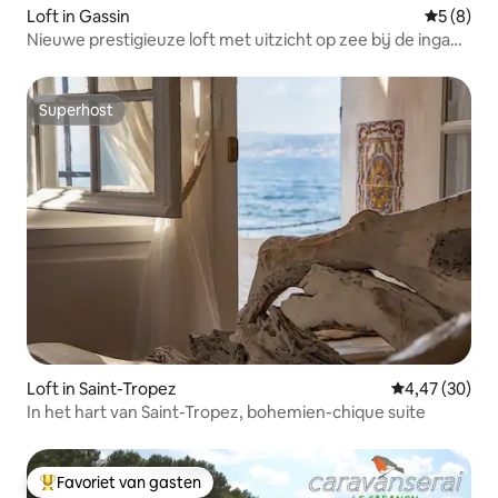
Loft in Gassin
Gemiddeld
5 (8)
Nieuwe prestigieuze loft met uitzicht op zee bij de ingang
van St-Tropez
Superhost
Superhost
Loft in Saint-Tropez
Gemiddelde be
4,47 (30)
In het hart van Saint-Tropez, bohemien-chique suite
Favoriet van gasten
Topfavoriet van gasten