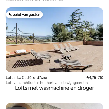
Favoriet van gasten
Favoriet van gasten
Loft in La Cadière-d'Azur
Gemiddelde be
4,75 (76)
Loft van architect in het hart van de wijngaarden
Lofts met wasmachine en droger