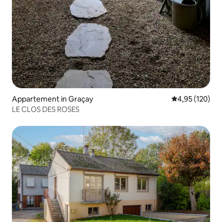
Appartement in Graçay
Gemiddelde beo
4,95 (120)
LE CLOS DES ROSES