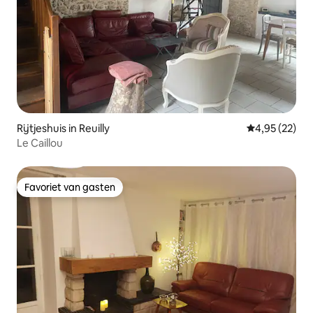
Rijtjeshuis in Reuilly
Gemiddelde be
4,95 (22)
Le Caillou
Favoriet van gasten
Favoriet van gasten