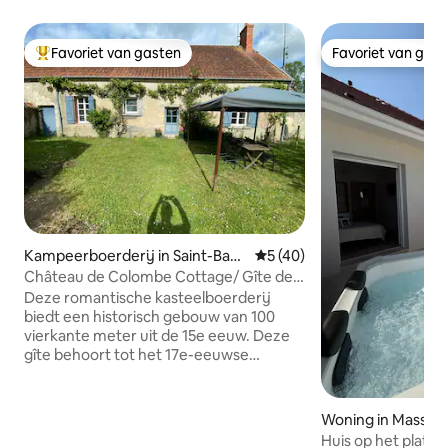
Favoriet van gasten
Favoriet van gas
Topfavoriet van gasten
Favoriet van gas
Kampeerboerderij in Saint-Bau
Gemiddelde beoordeling van 
5 (40)
del
Château de Colombe Cottage/ Gîte de
la Ferme
Deze romantische kasteelboerderij
biedt een historisch gebouw van 100
vierkante meter uit de 15e eeuw. Deze
gîte behoort tot het 17e-eeuwse
Château de Colombe ernaast en ligt in
een rustige omgeving dicht bij Bourges
met zijn middeleeuwse centrum en de
Woning in Massay
kathedraal die op de Werelderfgoedlijst
Huis op het platte