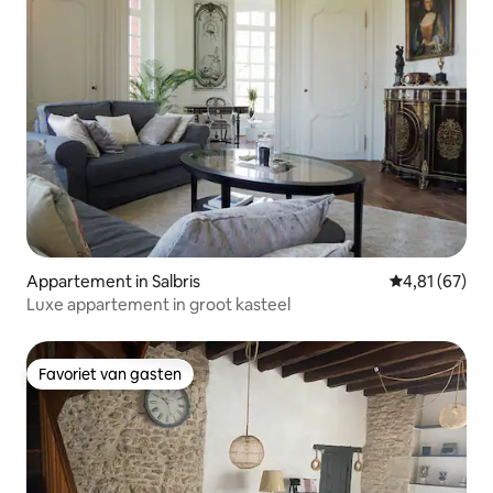
Appartement in Salbris
Gemiddelde be
4,81 (67)
Luxe appartement in groot kasteel
Favoriet van gasten
Favoriet van gasten