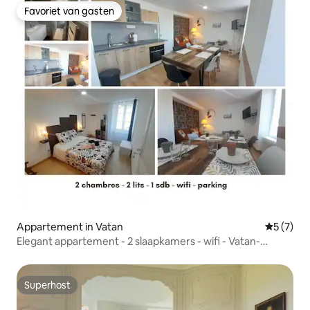
Favoriet van gasten
Favoriet van gasten
Appartement in Vatan
Gemiddeld
5 (7)
Elegant appartement - 2 slaapkamers - wifi - Vatan-
centrum
Superhost
Superhost