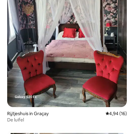
Rijtjeshuis in Graçay
Gemiddelde be
4,94 (16)
De luifel