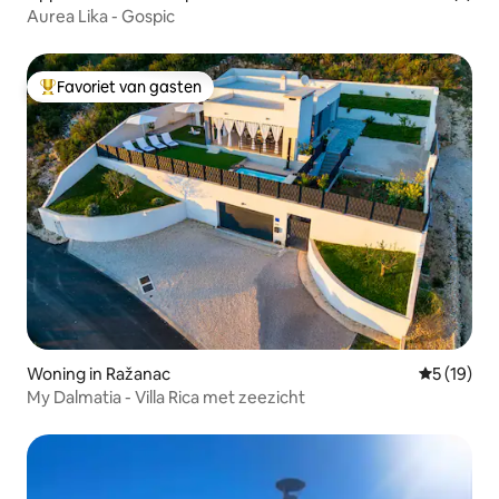
Aurea Lika - Gospic
Favoriet van gasten
Topfavoriet van gasten
Woning in Ražanac
Gemiddelde
5 (19)
My Dalmatia - Villa Rica met zeezicht