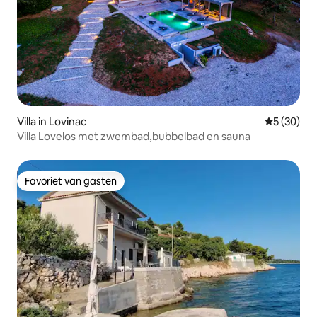
Villa in Lovinac
Gemiddelde
5 (30)
Villa Lovelos met zwembad,bubbelbad en sauna
Favoriet van gasten
Favoriet van gasten