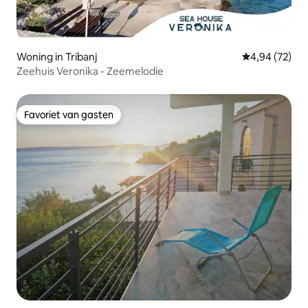
Woning in Tribanj
Gemiddelde be
4,94 (72)
Zeehuis Veronika - Zeemelodie
Favoriet van gasten
Favoriet van gasten