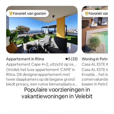
Favoriet van gasten
Favoriet van g
Topfavoriet van gasten
Topfavoriet van 
Appartement in Rtina
Gemiddelde beoordeling van 
5 (33)
Woning in Petrča
Appartement Cape 4+2, uitzicht op zee:
Casa AL ESTE #z
tuin en jacuzzi
#sauna #fitness 
Ontdek het luxe appartement ‘CAPE’ in
Casa AL ESTE is nie
Rtina. Dit designerappartement met
Kroatië... het is j
twee slaapkamers op de begane grond
zomervakantie in 
biedt privacy, een ruime binnenplaats en
baaien in Petrčane
Populaire voorzieningen in
een eigen hottub. Een uitstekende
om een plek voor
locatie, op slechts een paar minuten
GELUKKIG te zijn
vakantiewoningen in Velebit
rijden van de Pašman-brug, die de rust
je aankomt... het 
van de natuur combineert met de
een bestemming die
nabijheid van Zadar (30 minuten). Het is
verlaten... PURE 
een ideale keuze voor gezinnen die op
hoogste niveau v