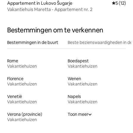
Appartement in Lukovo Šugarje
Gemiddelde
5 (12)
Vakantiehuis Maretta - Appartement nr. 2
Bestemmingen om te verkennen
Bestemmingen in de buurt
Beste bezienswaardigheden in de
Rome
Boedapest
Vakantiehuizen
Vakantiehuizen
Florence
Wenen
Vakantiehuizen
Vakantiehuizen
Venetië
Napels
Vakantiehuizen
Vakantiehuizen
Verona (provincie)
Toon meer
Vakantiehuizen