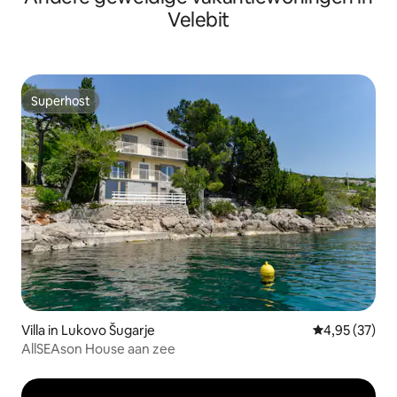
Velebit
Superhost
Superhost
Villa in Lukovo Šugarje
Gemiddelde be
4,95 (37)
AllSEAson House aan zee