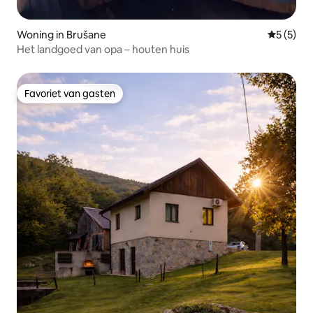
Woning in Brušane
Gemiddeld
5 (5)
Het landgoed van opa – houten huis
Favoriet van gasten
Favoriet van gasten