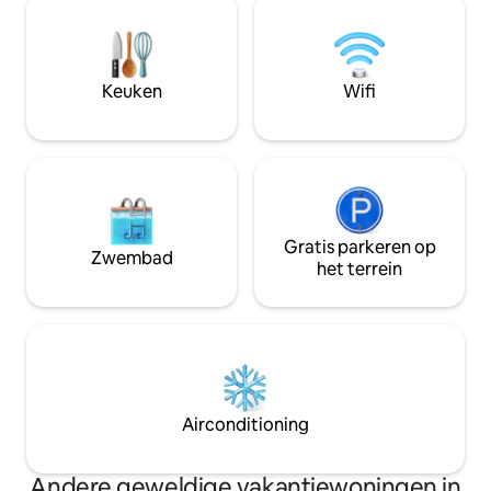
zoek zijn naar eersteklas comfort. Je
40m2 zwembad, pri
zult betoverd worden door het
yogaruimte, sauna
prachtige panoramische uitzicht op de
enorme comfortab
zee en de nabijgelegen eilanden. De
badkamers, 5 park
Keuken
Wifi
belangrijkste attractie is echter de
andere luxe detail
prachtige zonsondergang, waar je direct
personen! BOEK h
vanuit de warme jacuzzi van kunt
genieten...
Gratis parkeren op
Zwembad
het terrein
Airconditioning
Andere geweldige vakantiewoningen in