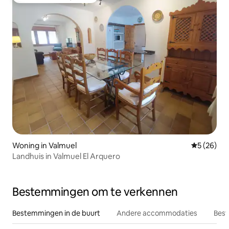
Topfavoriet van gasten
Woning in Valmuel
Gemiddelde
5 (26)
Landhuis in Valmuel El Arquero
Bestemmingen om te verkennen
Bestemmingen in de buurt
Andere accommodaties
Best