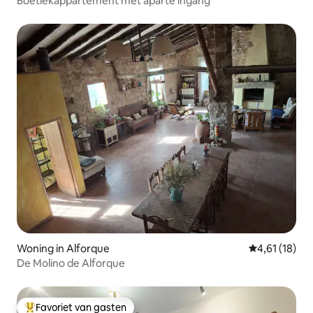
Boetiekappartement met aparte ingang
Woning in Alforque
Gemiddelde be
4,61 (18)
De Molino de Alforque
Favoriet van gasten