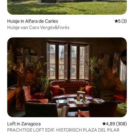
Huisje in Alfara de Carles
Gemiddeld
5 (3)
Huisje van Caro Vergés&Forés
Loft in Zaragoza
Gemiddelde beo
4,89 (308)
PRACHTIGE LOFT EDIF. HISTORISCH PLAZA DEL PILAR