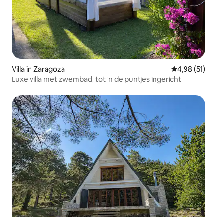
Villa in Zaragoza
Gemiddelde be
4,98 (51)
Luxe villa met zwembad, tot in de puntjes ingericht