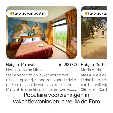
Favoriet van gasten
Favoriet van g
Topfavoriet van gasten
Topfavoriet van 
Huisje in Miravet
Gemiddelde beoordeling van 4,9
4,98 (87)
Huisje in Tortosa
Het balkon van Miravet
Masia Àuria
Stel je voor dat je wakker wordt met
Mas Àuria is een 
uitzicht op de rijzende zon voor de rivier
kleine boerderij, 
de Ebro en aan de voet van het kasteel
van het volledig 
Miravet. In een historische enclave waar
(Sierra de Cardó)
Populaire voorzieningen in
sereniteit heerst. Wij zijn Aurelio en
panorama 's van de
Joaquim, en we nodigen je uit om te
de Ebro Delta. Het 
vakantiewoningen in Velilla de Ebro
genieten van een gezellig exclusief
om te ontspannen 
appartement, met een mooie kamer,
lange wandelinge