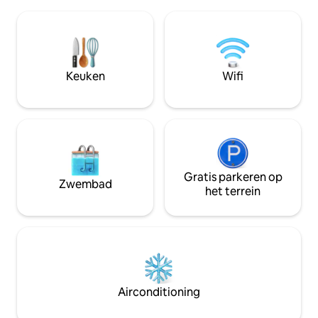
een eigen badkamer, een kitchenette,
op het immense 
een terras en een tuin. Word wakker
olijflandgoed. El M
met de vogels, ontspan met lezen onder
milieuvriendelijk
de bomen naast het ecologische
prachtige rustieke
zwembad. Geniet van het landschap,
die zijn ontworpe
een uitnodiging tot contemplatie, de
voelen en te onts
Keuken
Wifi
beoefening van chi kung, yoga of
onvergetelijke da
meditatie.
privézwembad.
Gratis parkeren op
Zwembad
het terrein
Airconditioning