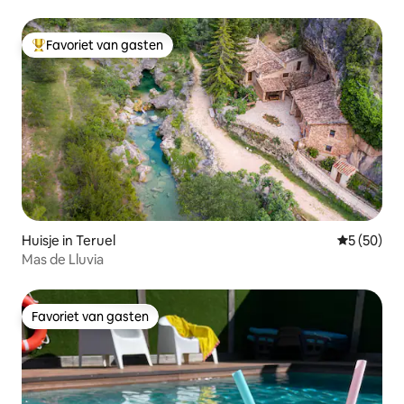
Favoriet van gasten
Topfavoriet van gasten
Huisje in Teruel
Gemiddelde
5 (50)
Mas de Lluvia
Favoriet van gasten
Favoriet van gasten