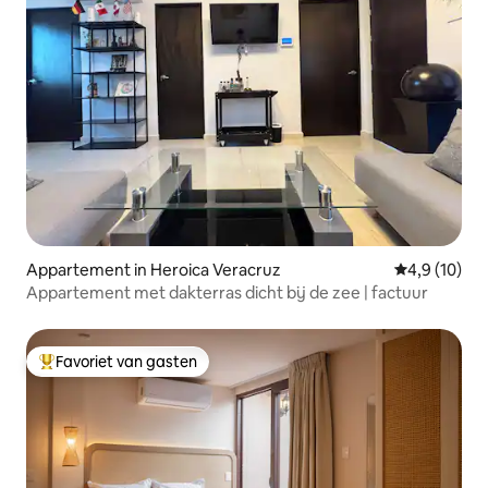
Appartement in Heroica Veracruz
Gemiddelde b
4,9 (10)
Appartement met dakterras dicht bij de zee | factuur
Favoriet van gasten
Topfavoriet van gasten