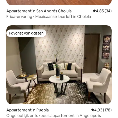
Appartement in San Andrés Cholula
Gemiddelde be
4,85 (34)
Frida-ervaring • Mexicaanse luxe loft in Cholula
Favoriet van gasten
Favoriet van gasten
Appartement in Puebla
Gemiddelde beo
4,93 (178)
Ongelooflijk en luxueus appartement in Angelopolis