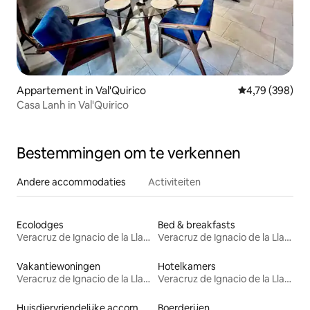
Appartement in Val'Quirico
Gemiddelde beo
4,79 (398)
Casa Lanh in Val'Quirico
Bestemmingen om te verkennen
Andere accommodaties
Activiteiten
Ecolodges
Bed & breakfasts
Veracruz de Ignacio de la Llave
Veracruz de Ignacio de la Llave
Vakantiewoningen
Hotelkamers
Veracruz de Ignacio de la Llave
Veracruz de Ignacio de la Llave
Huisdiervriendelijke accommodaties
Boerderijen