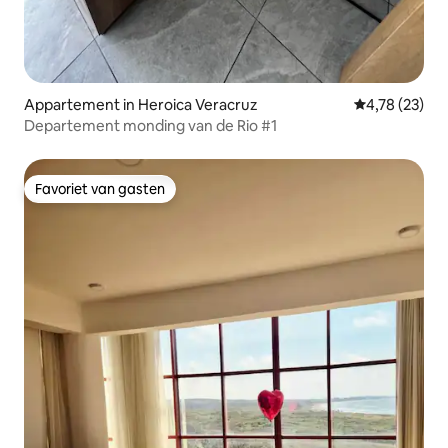
Appartement in Heroica Veracruz
Gemiddelde be
4,78 (23)
Departement monding van de Rio #1
Favoriet van gasten
Favoriet van gasten