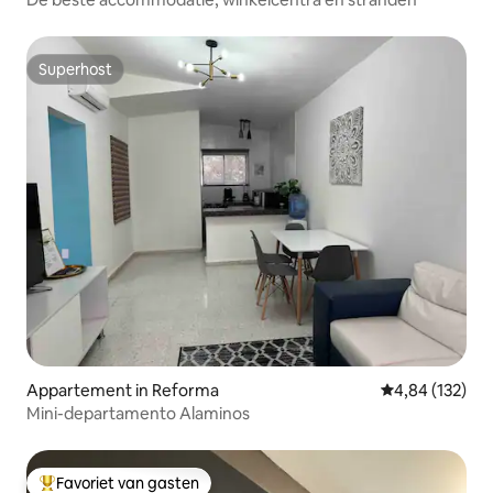
Superhost
Superhost
Appartement in Reforma
Gemiddelde beo
4,84 (132)
Mini-departamento Alaminos
Favoriet van gasten
Topfavoriet van gasten