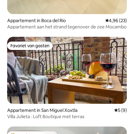
Appartement in Boca del Río
Gemiddelde be
4,96 (23)
Appartement aan het strand tegenover de zee Mocambo
Favoriet van gasten
Favoriet van gasten
Appartement in San Miguel Xoxtla
Gemiddeld
5 (9)
Villa Julieta · Loft Boutique met terras