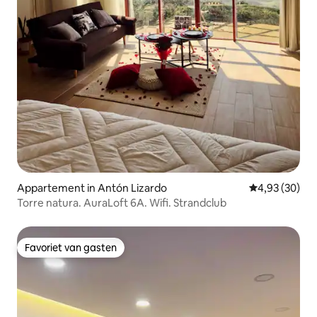
Appartement in Antón Lizardo
Gemiddelde be
4,93 (30)
Torre natura. AuraLoft 6A. Wifi. Strandclub
Favoriet van gasten
Favoriet van gasten