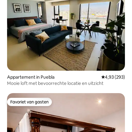
Appartement in Puebla
Gemiddelde beo
4,93 (293)
Mooie loft met bevoorrechte locatie en uitzicht
Favoriet van gasten
Favoriet van gasten