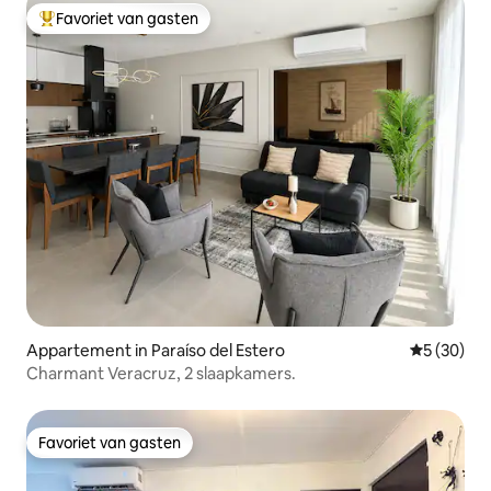
Favoriet van gasten
Topfavoriet van gasten
Appartement in Paraíso del Estero
Gemiddelde
5 (30)
Charmant Veracruz, 2 slaapkamers.
Favoriet van gasten
Favoriet van gasten