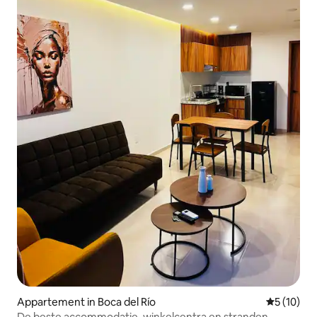
Appartement in Boca del Río
Gemiddelde
5 (10)
De beste accommodatie, winkelcentra en stranden