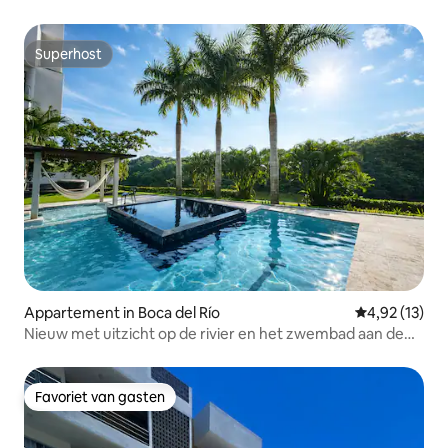
Superhost
Superhost
Appartement in Boca del Río
Gemiddelde be
4,92 (13)
Nieuw met uitzicht op de rivier en het zwembad aan de
voet van de kamer
Favoriet van gasten
Favoriet van gasten