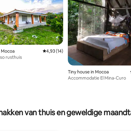
n Mocoa
Gemiddelde beoordeling van 4,93 uit 5, 14 r
4,93 (14)
nso rusthuis
Tiny house in Mocoa
Accommodatie El Mina-Curo
g van 4,83 uit 5, 6 recensies
akken van thuis en geweldige maandt