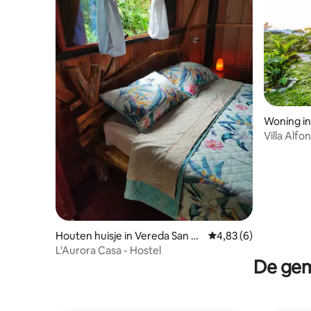
Woning i
Villa Alfo
Houten huisje in Vereda San Jo
Gemiddelde beoordelin
4,83 (6)
sé Del Pepino
L'Aurora Casa - Hostel
De gem