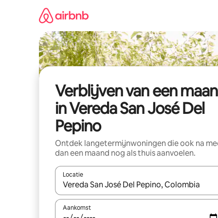
Ga
direct
naar
inhoud
Verblijven van een maa
in Vereda San José Del
Pepino
Ontdek langetermijnwoningen die ook na me
dan een maand nog als thuis aanvoelen.
Locatie
Wanneer er suggesties beschikbaar zijn, maak je 
Aankomst