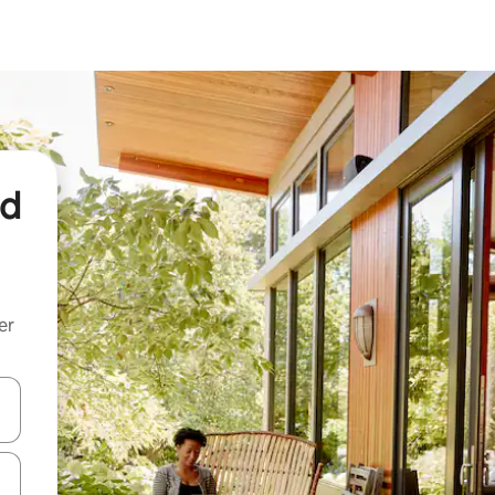
nd
er
een keuze met je de pijltjestoetsen omhoog en omlaag, óf door te tik