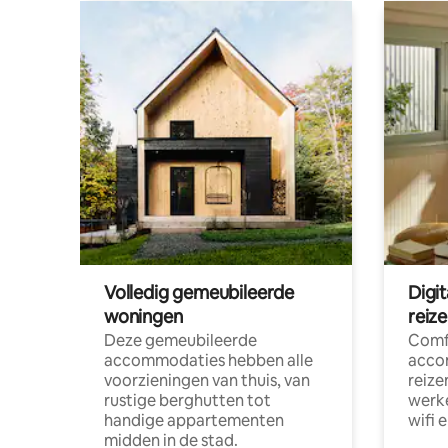
Volledig gemeubileerde
Digi
woningen
reiz
Deze gemeubileerde
Comf
accommodaties hebben alle
acco
voorzieningen van thuis, van
reize
rustige berghutten tot
werke
handige appartementen
wifi 
midden in de stad.