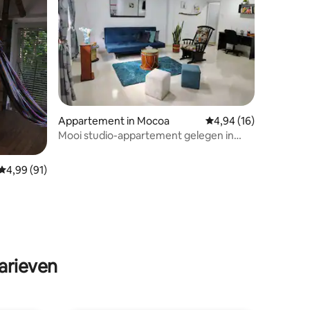
ecensies
Appartement in Mocoa
Gemiddelde beoordelin
4,94 (16)
Mooi studio-appartement gelegen in
Mocoa, Putumayo.
Gemiddelde beoordeling van 4,99 uit 5, 91 recensies
4,99 (91)
arieven