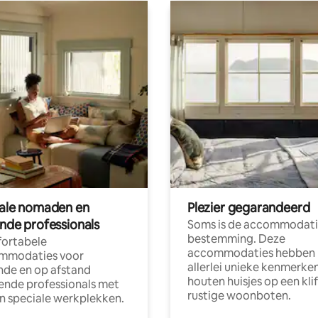
tale nomaden en
Plezier gegarandeerd
ende professionals
Soms is de accommodati
bestemming. Deze
ortabele
accommodaties hebben
mmodaties voor
allerlei unieke kenmerken
nde en op afstand
houten huisjes op een klif
nde professionals met
rustige woonboten.
en speciale werkplekken.