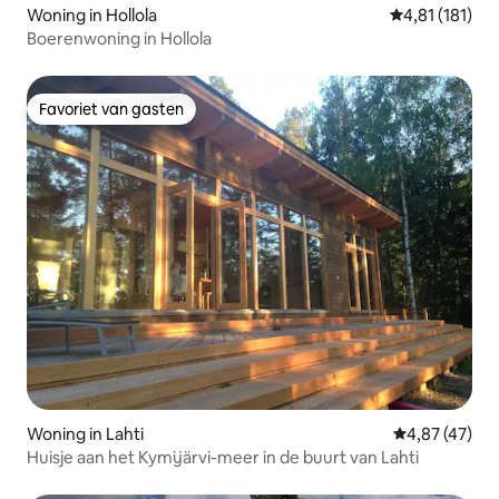
Woning in Hollola
Gemiddelde beo
4,81 (181)
Boerenwoning in Hollola
Favoriet van gasten
Favoriet van gasten
Woning in Lahti
Gemiddelde be
4,87 (47)
Huisje aan het Kymijärvi-meer in de buurt van Lahti