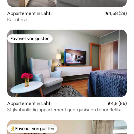
Appartement in Lahti
Gemiddelde be
4,68 (28)
Kalliohovi
Favoriet van gasten
Favoriet van gasten
Appartement in Lahti
Gemiddelde b
4,8 (86)
Stijlvol volledig appartement georganiseerd door Relika
Favoriet van gasten
Topfavoriet van gasten