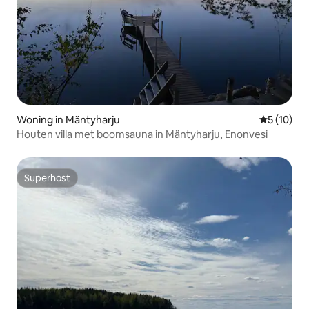
Woning in Mäntyharju
Gemiddelde
5 (10)
Houten villa met boomsauna in Mäntyharju, Enonvesi
Superhost
Superhost