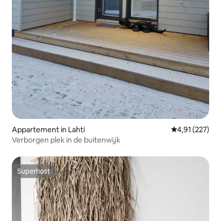
Appartement in Lahti
Gemiddelde beo
4,91 (227)
Verborgen plek in de buitenwijk
Superhost
Superhost