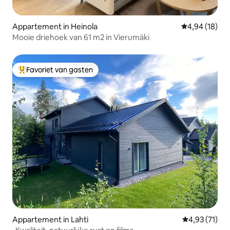
Appartement in Heinola
Gemiddelde be
4,94 (18)
Mooie driehoek van 61 m2 in Vierumäki
Favoriet van gasten
Topfavoriet van gasten
Appartement in Lahti
Gemiddelde be
4,93 (71)