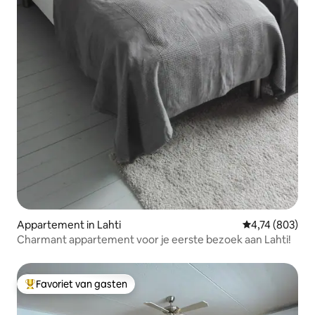
Appartement in Lahti
Gemiddelde beo
4,74 (803)
Charmant appartement voor je eerste bezoek aan Lahti!
Favoriet van gasten
Topfavoriet van gasten