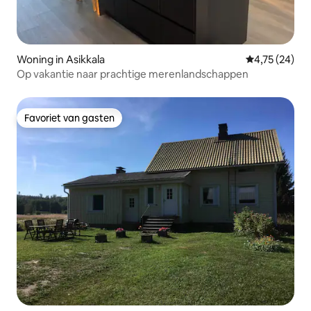
Woning in Asikkala
Gemiddelde be
4,75 (24)
Op vakantie naar prachtige merenlandschappen
Favoriet van gasten
Favoriet van gasten