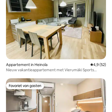
Appartement in Heinola
Gemiddelde b
4,9 (52)
Nieuw vakantieappartement met Vierumäki Sports
Institute
Favoriet van gasten
Favoriet van gasten