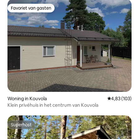
Favoriet van gasten
Favoriet van gasten
Woning in Kouvola
Gemiddelde beo
4,83 (103)
Klein privéhuis in het centrum van Kouvola
Superhost
Superhost