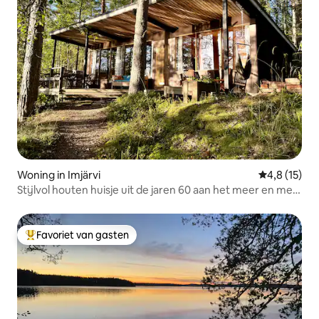
Woning in Imjärvi
Gemiddelde b
4,8 (15)
Stijlvol houten huisje uit de jaren 60 aan het meer en met
sauna
Favoriet van gasten
Topfavoriet van gasten