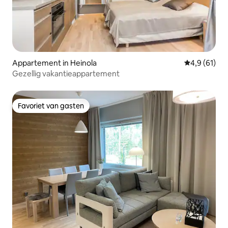
Appartement in Heinola
Gemiddelde b
4,9 (61)
Gezellig vakantieappartement
Favoriet van gasten
Favoriet van gasten