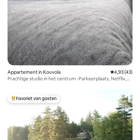
Appartement in Kouvola
Gemiddelde be
4,93 (43)
Prachtige studio in het centrum -Parkeerplaats, Netflix,
Wifi
Favoriet van gasten
Topfavoriet van gasten