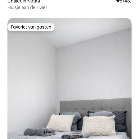
Chalet in Kotka
Gemiddelde
5 (48)
Huisje aan de rivier
Favoriet van gasten
Favoriet van gasten