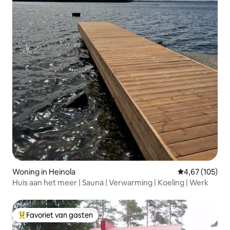
Woning in Heinola
Gemiddelde beo
4,67 (105)
Huis aan het meer | Sauna | Verwarming | Koeling | Werk
Favoriet van gasten
Topfavoriet van gasten