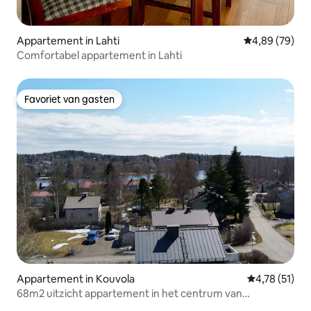
Appartement in Lahti
Gemiddelde be
4,89 (79)
Comfortabel appartement in Lahti
Favoriet van gasten
Favoriet van gasten
Appartement in Kouvola
Gemiddelde be
4,78 (51)
68m2 uitzicht appartement in het centrum van
Kuusankoski