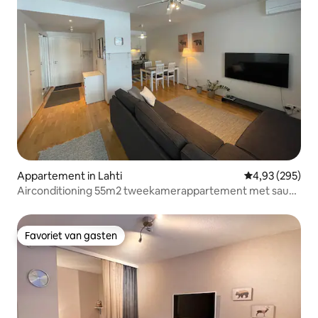
Appartement in Lahti
Gemiddelde beo
4,93 (295)
Airconditioning 55m2 tweekamerappartement met sauna
in de haven van Lahti
Favoriet van gasten
Favoriet van gasten