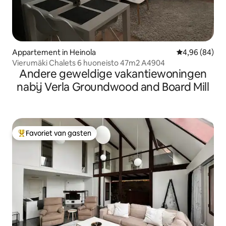
Appartement in Heinola
Gemiddelde be
4,96 (84)
Vierumäki Chalets 6 huoneisto 47m2 A4904
Andere geweldige vakantiewoningen
nabij Verla Groundwood and Board Mill
Favoriet van gasten
Topfavoriet van gasten