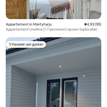
Appartement in Mäntyharju
Gemiddelde be
4,93 (95)
Appartement Unelma (1-7 personen) op een toplocatie!
Favoriet van gasten
Topfavoriet van gasten