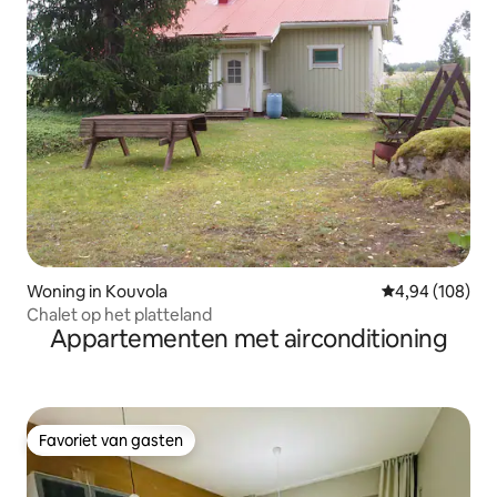
Woning in Kouvola
Gemiddelde beo
4,94 (108)
Chalet op het platteland
Appartementen met airconditioning
Favoriet van gasten
Favoriet van gasten