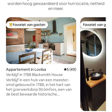
worden hoog gewaardeerd voor hun locatie, netheid
en meer.
Favoriet van gasten
Favoriet van gas
Topfavoriet van gasten
Favoriet van gas
Appartement in Loviisa
Gemiddelde beoordeling van 
5 (49)
Verblijf in 1788 Blacksmith House
Verblijf in een huis van een meester-
smid gebouwd in 1788, in het hart van
het ijzerwerkdorp Strömfors, een van
de best bewaarde historische
bezienswaardigheden van Finland. Door
je een privékamer in ons huis aan te
bieden, geven we je niet alleen een