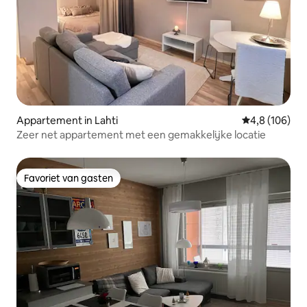
Appartement in Lahti
Gemiddelde be
4,8 (106)
Zeer net appartement met een gemakkelijke locatie
Favoriet van gasten
Favoriet van gasten