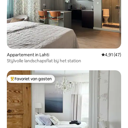
Appartement in Lahti
Gemiddelde be
4,91 (47)
Stijlvolle landschapsflat bij het station
Favoriet van gasten
Topfavoriet van gasten