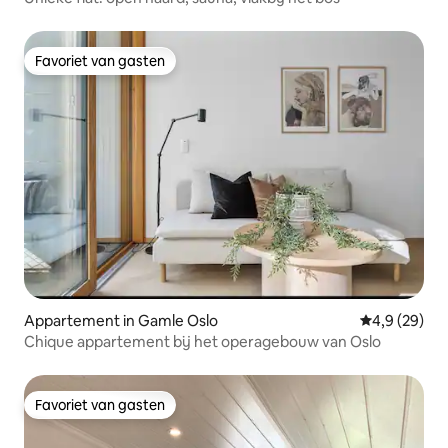
Favoriet van gasten
Favoriet van gasten
Appartement in Gamle Oslo
Gemiddelde b
4,9 (29)
Chique appartement bij het operagebouw van Oslo
Favoriet van gasten
Favoriet van gasten