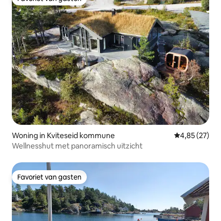
Favoriet van gasten
Woning in Kviteseid kommune
Gemiddelde be
4,85 (27)
Wellnesshut met panoramisch uitzicht
Favoriet van gasten
Favoriet van gasten