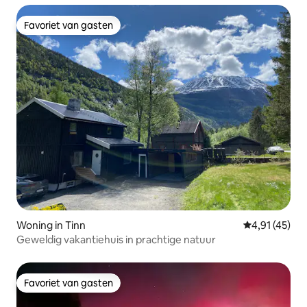
Favoriet van gasten
Favoriet van gasten
Woning in Tinn
Gemiddelde be
4,91 (45)
Geweldig vakantiehuis in prachtige natuur
Favoriet van gasten
Favoriet van gasten