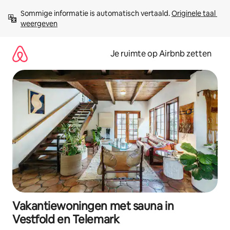
Ga
Sommige informatie is automatisch vertaald. 
Originele taal 
direct
weergeven
naar
inhoud
Je ruimte op Airbnb zetten
Vakantiewoningen met sauna in
Vestfold en Telemark