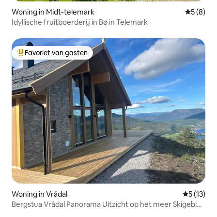
Woning in Midt-telemark
Gemiddeld
5 (8)
Idyllische fruitboerderij in Bø in Telemark
Favoriet van gasten
Topfavoriet van gasten
Woning in Vrådal
Gemiddelde
5 (13)
Bergstua Vrådal Panorama Uitzicht op het meer Skigebied
Sauna