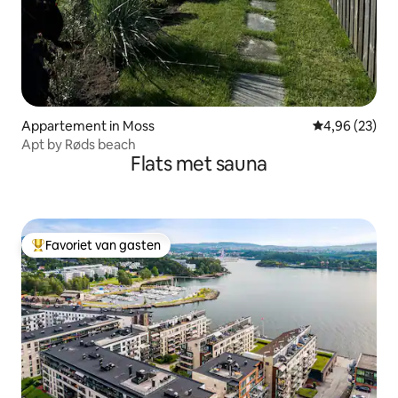
Appartement in Moss
Gemiddelde be
4,96 (23)
Apt by Røds beach
Flats met sauna
Favoriet van gasten
Topfavoriet van gasten