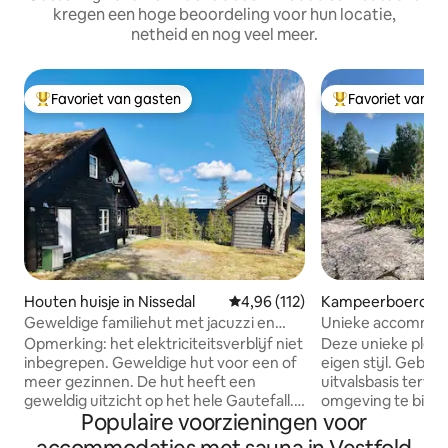
kregen een hoge beoordeling voor hun locatie,
netheid en nog veel meer.
Favoriet van gasten
Favoriet van g
Topfavoriet van gasten
Topfavoriet van 
Houten huisje in Nissedal
Gemiddelde beoordeling van 4,96
4,96 (112)
Kampeerboerderi
Geweldige familiehut met jacuzzi en
Unieke accommoda
sauna.
boerderij, vlak b
Opmerking: het elektriciteitsverblijf niet
Deze unieke plek 
inbegrepen. Geweldige hut voor een of
eigen stijl. Gebrui
meer gezinnen. De hut heeft een
uitvalsbasis terwij
geweldig uitzicht op het hele Gautefall.
omgeving te bied
Populaire voorzieningen voor
Alle faciliteiten om je vakantie een
ritjes naar bijvoo
plezier te maken. Vier slaapkamers en
ongeveer 10 minut