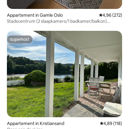
Appartement in Gamle Oslo
Gemiddelde beo
4,96 (272)
Stadscentrum (2 slaapkamers/1 badkamer/balkon)
Sørenga
Superhost
Superhost
Appartement in Kristiansand
Gemiddelde beo
4,89 (118)