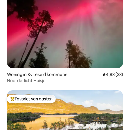
Woning in Kviteseid kommune
Gemiddelde be
4,83 (23)
Noorderlicht Huisje
Favoriet van gasten
Topfavoriet van gasten