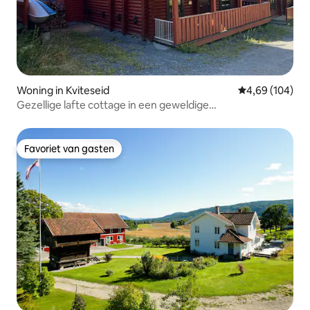
Woning in Kviteseid
Gemiddelde beo
4,69 (104)
Gezellige lafte cottage in een geweldige
activiteitengebied
Favoriet van gasten
Favoriet van gasten