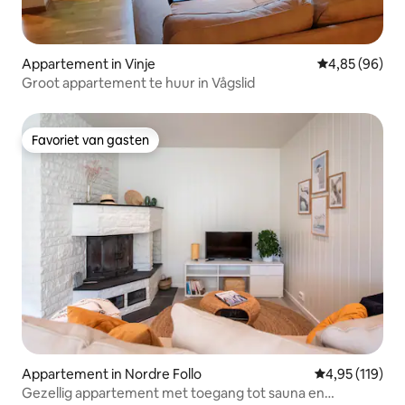
Appartement in Vinje
Gemiddelde be
4,85 (96)
Groot appartement te huur in Vågslid
Favoriet van gasten
Favoriet van gasten
Appartement in Nordre Follo
Gemiddelde beo
4,95 (119)
Gezellig appartement met toegang tot sauna en