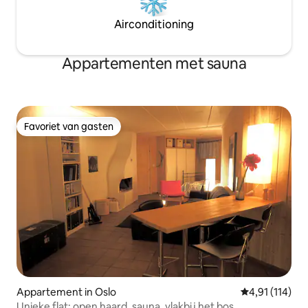
Airconditioning
Appartementen met sauna
Favoriet van gasten
Favoriet van gasten
Appartement in Oslo
Gemiddelde beo
4,91 (114)
Unieke flat: open haard, sauna, vlakbij het bos