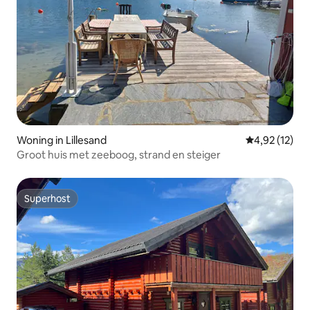
Woning in Lillesand
Gemiddelde be
4,92 (12)
Groot huis met zeeboog, strand en steiger
Superhost
Superhost