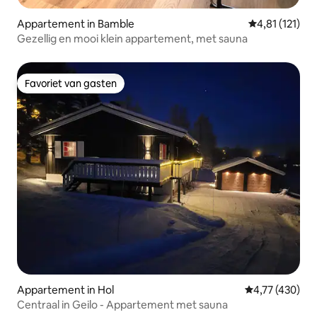
Appartement in Bamble
Gemiddelde be
4,81 (121)
Gezellig en mooi klein appartement, met sauna
Favoriet van gasten
Favoriet van gasten
Appartement in Hol
Gemiddelde beo
4,77 (430)
Centraal in Geilo - Appartement met sauna