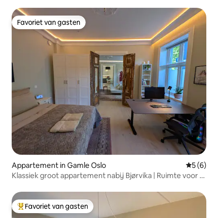
Favoriet van gasten
Favoriet van gasten
Appartement in Gamle Oslo
Gemiddeld
5 (6)
Klassiek groot appartement nabij Bjørvika | Ruimte voor 6
personen
Favoriet van gasten
Topfavoriet van gasten