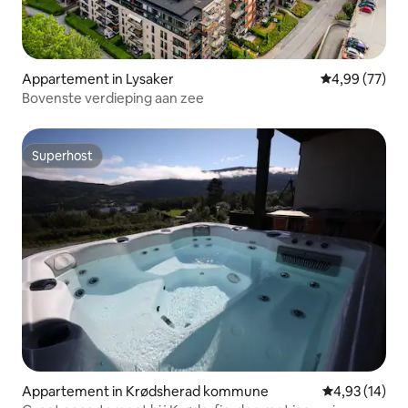
Appartement in Lysaker
Gemiddelde be
4,99 (77)
Bovenste verdieping aan zee
Superhost
Superhost
Appartement in Krødsherad kommune
Gemiddelde be
4,93 (14)