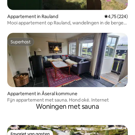
Appartement in Rauland
Gemiddelde beo
4,75 (224)
Mooi appartement op Rauland, wandelingen in de bergen
in de zomer
Superhost
Superhost
Appartement in Åseral kommune
Fijn appartement met sauna. Hond oké. Internet
Woningen met sauna
Favoriet van gasten