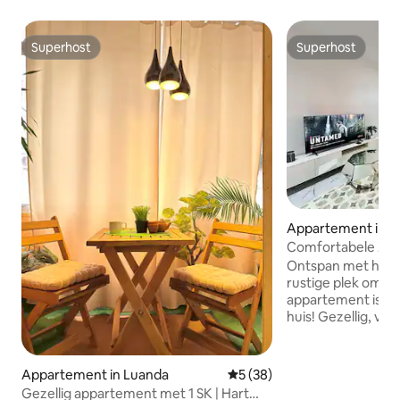
Superhost
Superhost
Superhost
Superhost
Appartement in B
Comfortabele Zo
Familiar
Ontspan met het h
rustige plek om te 
appartement is ee
huis! Gezellig, vo
voor gezinnen en 
zijn naar een auth
tropische hitte va
Appartement in Luanda
Gemiddelde beoordeling van 
5 (38)
een rustige buurt
Gezellig appartement met 1 SK | Hart