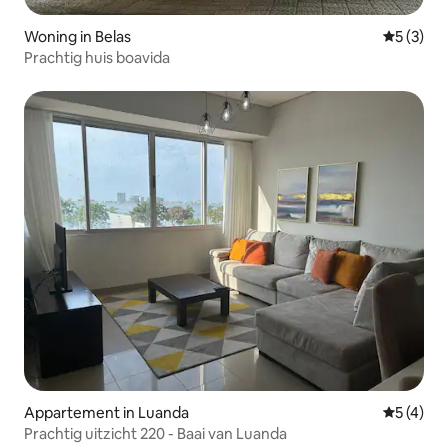
Woning in Belas
Gemiddeld
5 (3)
Prachtig huis boavida
Appartement in Luanda
Gemiddeld
5 (4)
Prachtig uitzicht 220 - Baai van Luanda