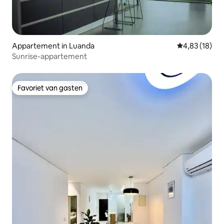
Appartement in Luanda
Gemiddelde be
4,83 (18)
Sunrise-appartement
Favoriet van gasten
Favoriet van gasten