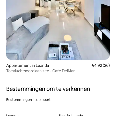
Appartement in Luanda
Gemiddelde be
4,92 (26)
Toevluchtsoord aan zee - Cafe DelMar
Bestemmingen om te verkennen
Bestemmingen in de buurt
Luanda
Ilha de Luanda