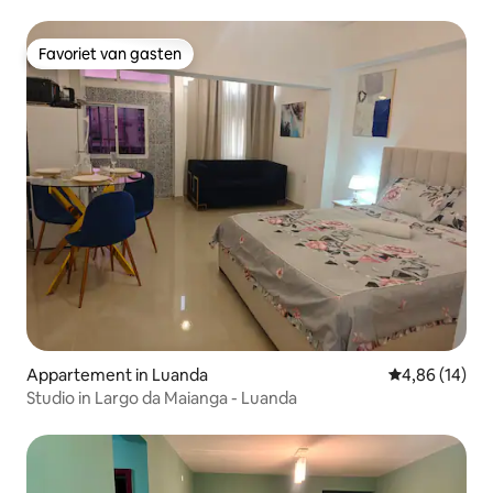
Favoriet van gasten
Favoriet van gasten
Appartement in Luanda
Gemiddelde be
4,86 (14)
Studio in Largo da Maianga - Luanda