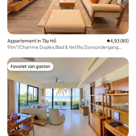
Appartement in Tây Hồ
Gemiddelde be
4,93 (80)
91m²/Charrme Duplex/Bad & Netflix/Zonsondergang
uitzicht
Favoriet van gasten
Favoriet van gasten