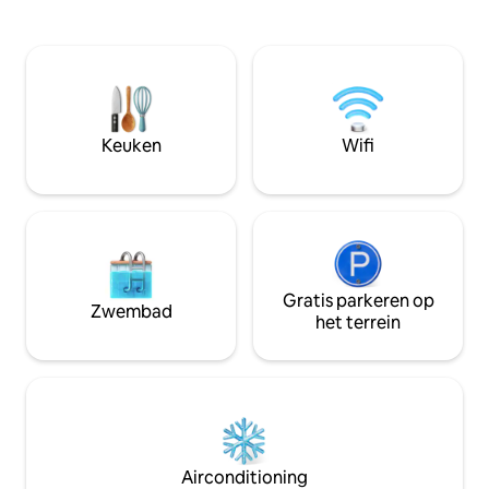
bijvullen (in gedeelde ruimte) - 15
handige winkel , 
minuten lopen naar het centrum - Op 10
veel cafés ,eetge
minuten lopen naar het treinstation en
appartement met 
de pendelbus naar de luchthaven -
voorzieningen: _v
Rustige en veilige buurt - Gratis
keuken met keuken
voedsellijst en touraanbeveling -
wasmachine, aircon
Transfer vanaf de luchthaven (tegen
waterkoker ,strijk
Keuken
Wifi
betaling) - 5e verdieping, GEEN trap
met mooi uitzicht
internetverbinding
Gratis parkeren op
Zwembad
het terrein
Airconditioning