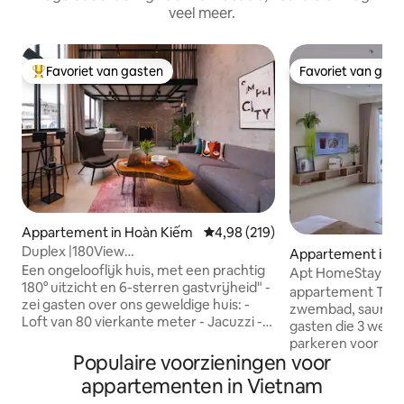
veel meer.
Favoriet van gasten
Favoriet van gas
Topfavoriet van gasten
Favoriet van gas
Appartement in Hoàn Kiếm
Gemiddelde beoordeling van 4,98
4,98 (219)
Duplex |180View
Appartement in V
|Jacuzzi|Quiet|StairlWasher-Dryer
Een ongelooflijk huis, met een prachtig
Apt HomeStay com
180° uitzicht en 6-sterren gastvrijheid" -
appartement Thes
zei gasten over ons geweldige huis: -
zwembad, sauna e
Loft van 80 vierkante meter - Jacuzzi -
gasten die 3 weken
Gratis wasmachine en droger en gratis
parkeren voor mot
bijvulwater (gedeelde ruimte) - Volledig
Populaire voorzieningen voor
kelder van het ge
ingerichte keuken - Gratis
slechts 200 meter
appartementen in Vietnam
bagageopslagruimte - Gratis water
de zee lopen in de