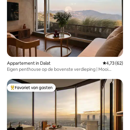
Appartement in Dalat
Gemiddelde be
4,73 (62)
Eigen penthouse op de bovenste verdieping | Mooi
uitzicht op het bos
Favoriet van gasten
Topfavoriet van gasten