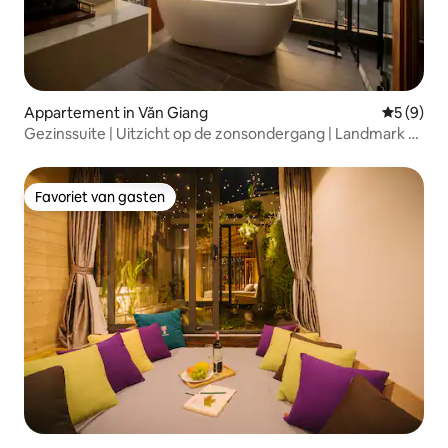
Appartement in Văn Giang
Gemiddeld
5 (9)
Gezinssuite | Uitzicht op de zonsondergang | Landmark 1|
Werkruimte
Favoriet van gasten
Favoriet van gasten