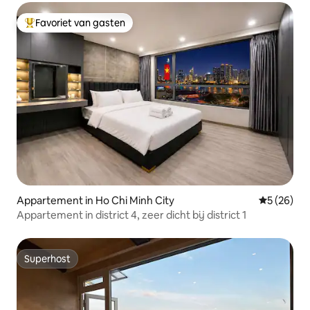
Favoriet van gasten
Topfavoriet van gasten
Appartement in Ho Chi Minh City
Gemiddelde
5 (26)
Appartement in district 4, zeer dicht bij district 1
Superhost
Superhost