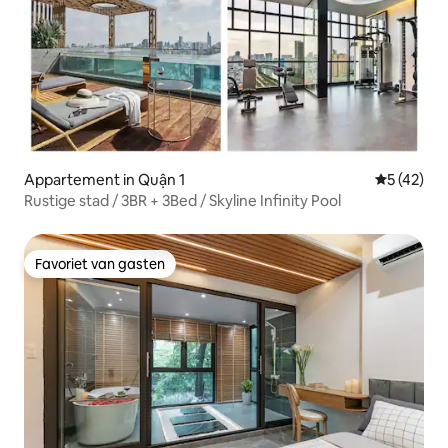
Appartement in Quận 1
Gemiddelde
5 (42)
Rustige stad / 3BR + 3Bed / Skyline Infinity Pool
Favoriet van gasten
Favoriet van gasten