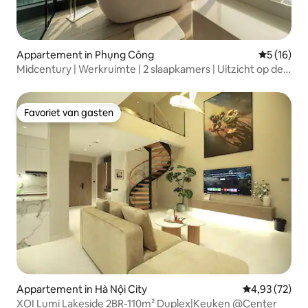
Appartement in Phụng Công
Gemiddelde
5 (16)
Midcentury | Werkruimte | 2 slaapkamers | Uitzicht op de
zonsondergang
Favoriet van gasten
Favoriet van gasten
Appartement in Hà Nội City
Gemiddelde be
4,93 (72)
XOI Lumi Lakeside 2BR-110m² Duplex|Keuken @Center