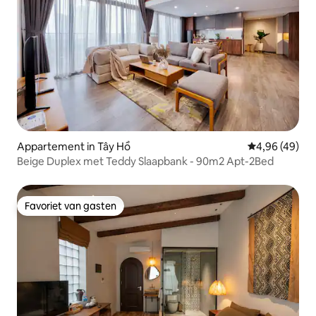
Appartement in Tây Hồ
Gemiddelde be
4,96 (49)
Beige Duplex met Teddy Slaapbank - 90m2 Apt-2Bed
Favoriet van gasten
Favoriet van gasten