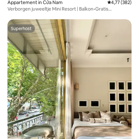
Appartement in Cửa Nam
Gemiddelde beo
4,77 (382)
Verborgen juweeltje Mini Resort | Balkon•Gratis
wasserette
Superhost
Superhost