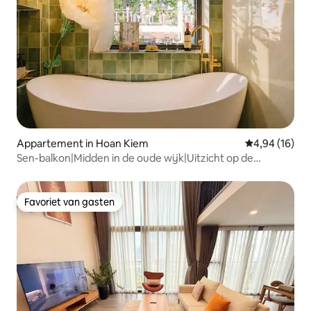
Appartement in Hoan Kiem
Gemiddelde be
4,94 (16)
Sen-balkon|Midden in de oude wijk|Uitzicht op de
Tub/Netflix/wifi
Favoriet van gasten
Favoriet van gasten