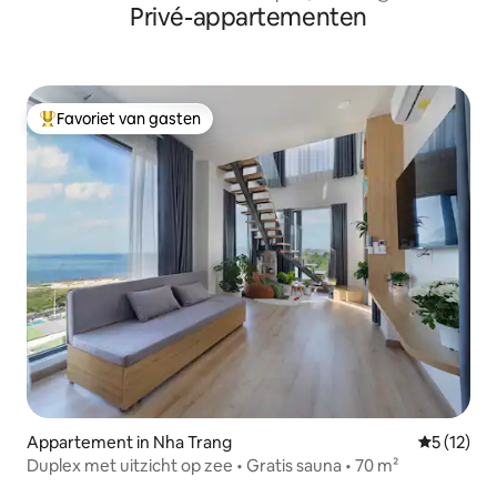
Privé-appartementen
Favoriet van gasten
Topfavoriet van gasten
Appartement in Nha Trang
Gemiddelde
5 (12)
Duplex met uitzicht op zee • Gratis sauna • 70 m²