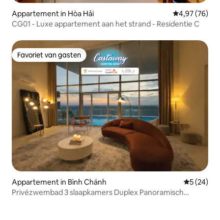
Appartement in Hòa Hải
Gemiddelde be
4,97 (76)
CG01 - Luxe appartement aan het strand - Residentie C
Favoriet van gasten
Favoriet van gasten
Appartement in Bình Chánh
Gemiddelde
5 (24)
Privézwembad 3 slaapkamers Duplex Panoramisch
uitzicht Thuisbioscoop