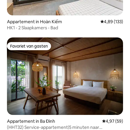
Appartement in Hoàn Kiếm
Gemiddelde beo
4,89 (133)
HK1 - 2 Slaapkamers - Bad
Favoriet van gasten
Favoriet van gasten
Appartement in Ba Đình
Gemiddelde be
4,97 (59)
(HHT32) Service-appartement|5 minuten naar