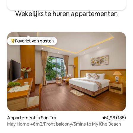
Wekelijks te huren appartementen
Favoriet van gasten
Topfavoriet van gasten
Appartement in Sơn Trà
Gemiddelde beo
4,98 (185)
May Home 46m2/Front balcony/5mins to My Khe Beach