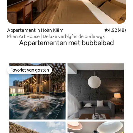
Appartement in Hoàn Kiếm
Gemiddelde be
4,92 (48)
Phen Art House | Deluxe verblijf in de oude wijk
Appartementen met bubbelbad
Favoriet van gasten
Favoriet van gasten