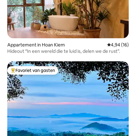
Appartement in Hoan Kiem
Gemiddelde be
4,94 (16)
Hideout “In een wereld die te luid is, delen we de rust”.
Favoriet van gasten
Topfavoriet van gasten