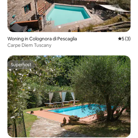
Woning in Colognora di Pescaglia
Gemiddeld
5 (3)
Carpe Diem Tuscany
Superhost
Superhost