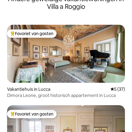
Villa a Roggio
Favoriet van gasten
Topfavoriet van gasten
Vakantiehuis in Lucca
Gemiddelde
5 (37)
Dimora Leone, groot historisch appartement in Lucca
Favoriet van gasten
Topfavoriet van gasten