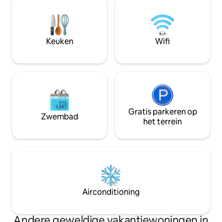
zonsondergangen en de schoonheid
airconditioning, sne
van het omringende landschap.
kwaliteitslinnen, u
Omgeven door de natuur, maar dicht bij
kathedraal en de 
de meest iconische plekken van de
buitenruimte, grot
Keuken
Wifi
regio, is het het ideale toevluchtsoord
ambachtelijke be
voor iedereen die op zoek is naar
privéparkeergeleg
comfort, rust en een echte Toscaanse
ervaring
Gratis parkeren op
Zwembad
het terrein
Airconditioning
Andere geweldige vakantiewoningen in