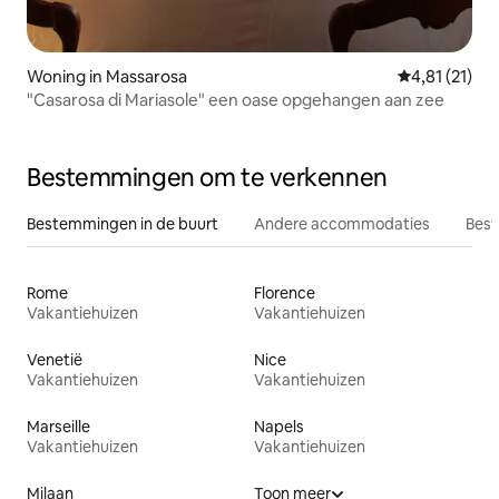
Woning in Massarosa
Gemiddelde be
4,81 (21)
"Casarosa di Mariasole" een oase opgehangen aan zee
Bestemmingen om te verkennen
Bestemmingen in de buurt
Andere accommodaties
Best
Rome
Florence
Vakantiehuizen
Vakantiehuizen
Venetië
Nice
Vakantiehuizen
Vakantiehuizen
Marseille
Napels
Vakantiehuizen
Vakantiehuizen
Milaan
Toon meer