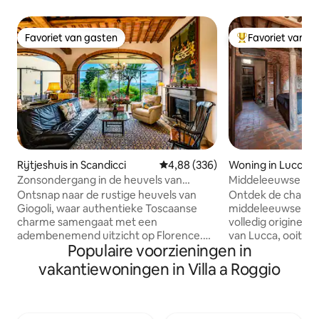
Favoriet van gasten
Favoriet van g
Favoriet van gasten
Topfavoriet van 
Rijtjeshuis in Scandicci
Gemiddelde beoordeling van 4,88
4,88 (336)
Woning in Lucca
Zonsondergang in de heuvels van
Middeleeuwse tor
Florence • Giogoli
historische centr
Ontsnap naar de rustige heuvels van
Ontdek de charme
Giogoli, waar authentieke Toscaanse
middeleeuwse tore
charme samengaat met een
volledig origineel u
adembenemend uitzicht op Florence.
van Lucca, ooit de 
Populaire voorzieningen in
Dit elegante huis ligt op slechts 15
architecten van d
minuten van het stadscentrum en het
Martino en later h
vakantiewoningen in Villa a Roggio
platteland van de Chianti en is de
klokkenluider. Het
perfecte uitvalsbasis om Toscane te
voet van de klokk
verkennen terwijl je geniet van rustige
klokken luiden nooi
ochtenden, onvergetelijke
garandeert. Origineel meubilair,