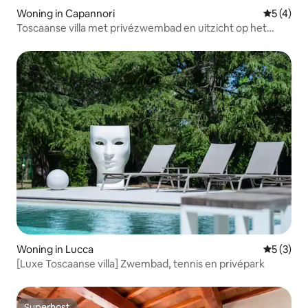
Woning in Capannori
Gemiddeld
5 (4)
Toscaanse villa met privézwembad en uitzicht op het
platteland
Woning in Lucca
Gemiddeld
5 (3)
[Luxe Toscaanse villa] Zwembad, tennis en privépark
Superhost