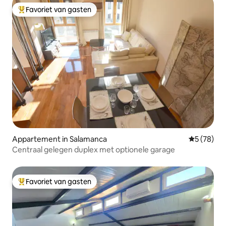
Favoriet van gasten
Topfavoriet van gasten
Appartement in Salamanca
Gemiddelde
5 (78)
Centraal gelegen duplex met optionele garage
Favoriet van gasten
Topfavoriet van gasten