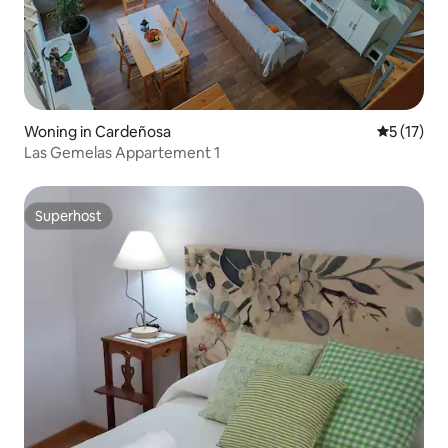
Woning in Cardeñosa
Gemiddelde
5 (17)
Las Gemelas Appartement 1
Superhost
Superhost