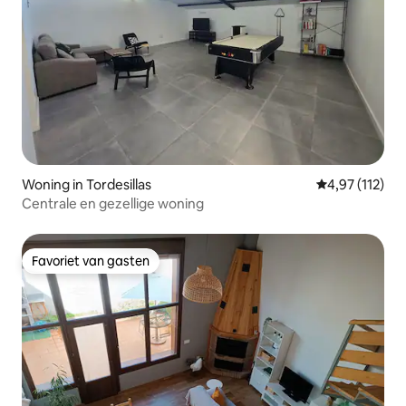
Woning in Tordesillas
Gemiddelde beo
4,97 (112)
Centrale en gezellige woning
Favoriet van gasten
Favoriet van gasten