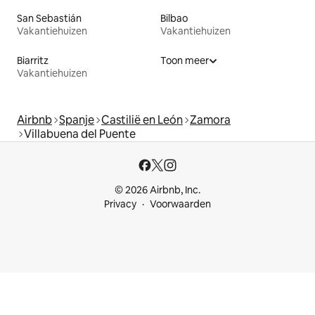
San Sebastián
Bilbao
Vakantiehuizen
Vakantiehuizen
Biarritz
Toon meer
Vakantiehuizen
Airbnb
Spanje
Castilië en León
Zamora
Villabuena del Puente
© 2026 Airbnb, Inc.
Privacy
Voorwaarden