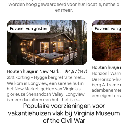
worden hoog gewaardeerd voor hun locatie, netheid
en meer.
Favoriet van gasten
Favoriet van gas
Favoriet van gasten
Favoriet van gas
Houten huisje in L
Houten huisje in New Marke
Gemiddelde beoordeling van 4,97
4,97 (147)
Horizon | Warm/k
t
25% korting ~ Hygge bergretraite met
haarden, sauna, E
De Horizon-hut in 
prachtig uitzicht
Welkom in Longview, een serene hut in
berg A-frame retr
het New Market-gebied van Virginia's
adembenemend uit
glorieuze Shenandoah Valley! Longview
een eigen terras 
is meer dan alleen een hut - het is je
verdiepingen, een
Populaire voorzieningen voor
privéreservaat, je thuisbasis voor
koude duik en ee
verkwikkende bergwandelingen,
stoomsauna voor 
vakantiehuizen vlak bij Virginia Museum
prachtige vergezichten, hygge-
Binnen biedt de o
of the Civil War
geïnspireerd comfort en het avontuur
badkamer een ve
van het verkennen van dit juweeltje van