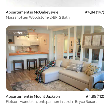
Appartement in McGaheysville
Gemiddelde beo
4,84 (147)
Massanutten Woodstone 2-BR, 2 Bath
Superhost
Superhost
Appartement in Mount Jackson
Gemiddelde beo
4,85 (112)
Fietsen, wandelen, ontspannen in Lux! in Bryce Resort