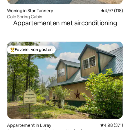
Woning in Star Tannery
Gemiddelde beo
4,97 (118)
Cold Spring Cabin
Appartementen met airconditioning
Favoriet van gasten
Topfavoriet van gasten
Appartement in Luray
Gemiddelde beo
4,98 (371)