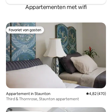
Appartementen met wifi
Favoriet van gasten
Favoriet van gasten
Appartement in Staunton
Gemiddelde beo
4,82 (470)
Third & Thornrose, Staunton appartement