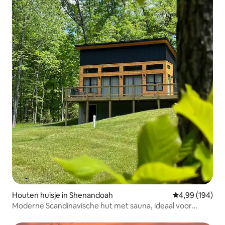
Houten huisje in Shenandoah
Gemiddelde beo
4,99 (194)
Moderne Scandinavische hut met sauna, ideaal voor
stellen