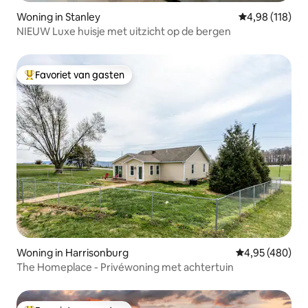
Woning in Stanley
Gemiddelde beo
4,98 (118)
NIEUW Luxe huisje met uitzicht op de bergen
Favoriet van gasten
Topfavoriet van gasten
Woning in Harrisonburg
Gemiddelde beo
4,95 (480)
The Homeplace - Privéwoning met achtertuin