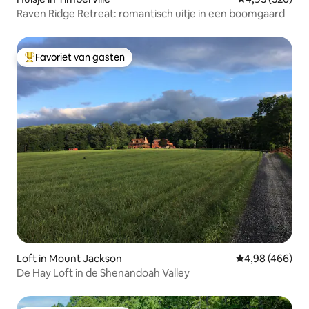
Raven Ridge Retreat: romantisch uitje in een boomgaard
Favoriet van gasten
Topfavoriet van gasten
Loft in Mount Jackson
Gemiddelde beo
4,98 (466)
De Hay Loft in de Shenandoah Valley