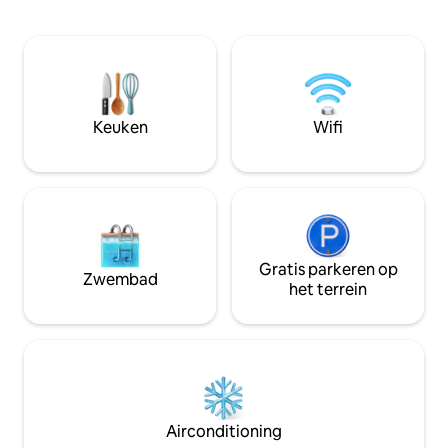
een handdoekenr
een regio. WAARSCHUWING: 4WD
rustgevende douc
wordt het hele jaar door sterk
massagekoppen. De
aanbevolen en is VEREIST tijdens
gemakken voorzien
winterse sneeuw- of ijsgebeurtenissen.
dineren met de Nap
Bergwegen worden onderhouden en
buitenlucht. Onts
geploegd; het vrijmaken van de oprit
of buitenvuurplaa
Keuken
Wifi
kan echter worden vertraagd
aanwezig).
Gratis parkeren op
Zwembad
het terrein
Airconditioning