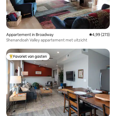
Appartement in Broadway
Gemiddelde beo
4,99 (273)
Shenandoah Valley appartement met uitzicht
Favoriet van gasten
Topfavoriet van gasten