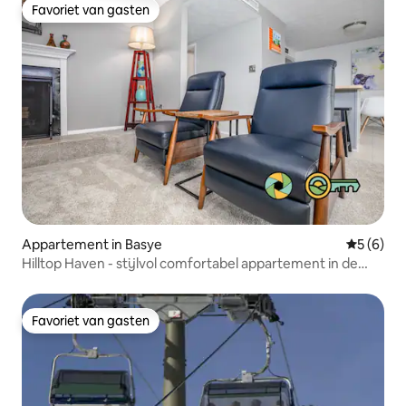
Favoriet van gasten
Favoriet van gasten
Appartement in Basye
Gemiddeld
5 (6)
Hilltop Haven - stijlvol comfortabel appartement in de
bergen!
Favoriet van gasten
Favoriet van gasten