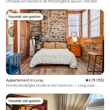
Ontspan en herstel in de Mockingbird-spa en -retraite
Favoriet van gasten
Favoriet van gasten
Appartement in Luray
Gemiddelde beo
4,79 (155)
Hondvriendelijke studio in het centrum — Loop naar
Park&Shops
Favoriet van gasten
Favoriet van gasten