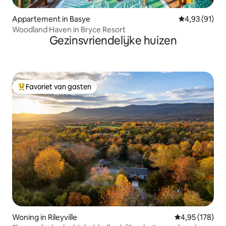
Appartement in Basye
Gemiddelde be
4,93 (91)
Woodland Haven in Bryce Resort
Gezinsvriendelijke huizen
Favoriet van gasten
Topfavoriet van gasten
Woning in Rileyville
Gemiddelde beo
4,95 (178)