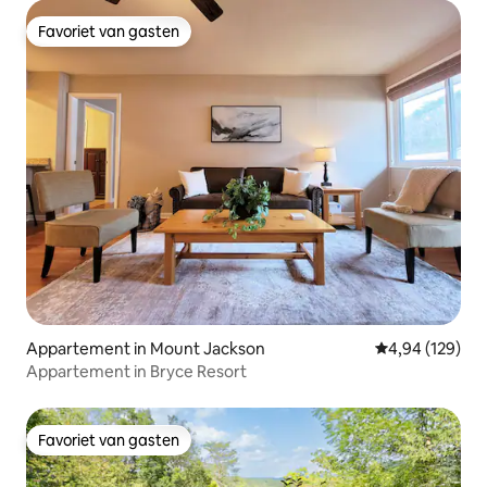
Favoriet van gasten
Favoriet van gasten
Appartement in Mount Jackson
Gemiddelde beo
4,94 (129)
Appartement in Bryce Resort
Favoriet van gasten
Favoriet van gasten