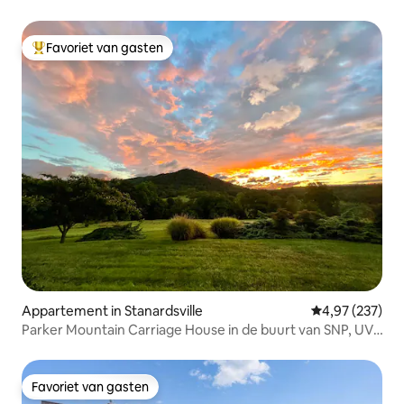
slaapkamers aan de rivier
Favoriet van gasten
Topfavoriet van gasten
Appartement in Stanardsville
Gemiddelde beo
4,97 (237)
Parker Mountain Carriage House in de buurt van SNP, UVA
en JMU
Favoriet van gasten
Favoriet van gasten