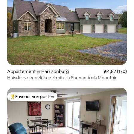
Appartement in Harrisonburg
Gemiddelde beo
4,87 (170)
Huisdiervriendelijke retraite in Shenandoah Mountain
Favoriet van gasten
Topfavoriet van gasten