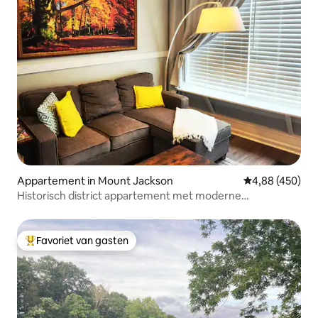
Appartement in Mount Jackson
Gemiddelde beo
4,88 (450)
Historisch district appartement met moderne
voorzieningen
Favoriet van gasten
Topfavoriet van gasten