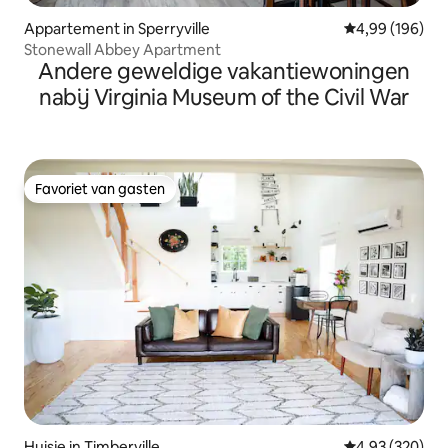
Appartement in Sperryville
Gemiddelde beo
4,99 (196)
Stonewall Abbey Apartment
Andere geweldige vakantiewoningen
nabij Virginia Museum of the Civil War
Favoriet van gasten
Favoriet van gasten
Huisje in Timberville
Gemiddelde beo
4,93 (320)