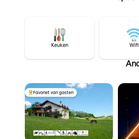
in ons huis en begin aan een
onvergetelijke reis van ontspanning en
ontdekking te midden van de wilde
schoonheid van de Nera Gorges.
Keuken
Wifi
And
Favoriet van gasten
Topfavoriet van gasten