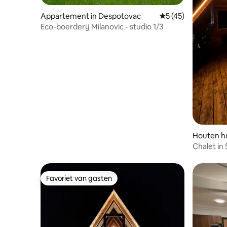
Appartement in Despotovac
Gemiddelde beoorde
5 (45)
Eco-boerderij Milanovic - studio 1/3
Houten hu
Chalet in 
Favoriet van gasten
Favoriet van gasten