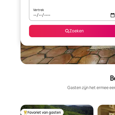
Vertrek
Zoeken
B
Gasten zijn het ermee e
Favoriet van gasten
Topfavoriet van gasten