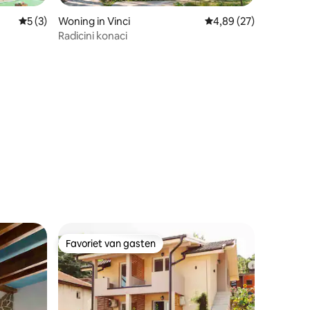
Gemiddelde beoordeling van 5 uit 5, 3 recensies
5 (3)
Woning in Vinci
Gemiddelde beoordelin
4,89 (27)
Radicini konaci
recensies
Favoriet van gasten
Favoriet van gasten