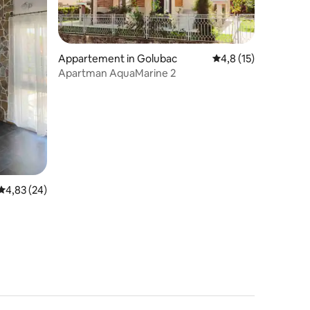
Appartement in Golubac
Gemiddelde beoordeli
4,8 (15)
Apartman AquaMarine 2
recensies
Gemiddelde beoordeling van 4,83 uit 5, 24 recensies
4,83 (24)