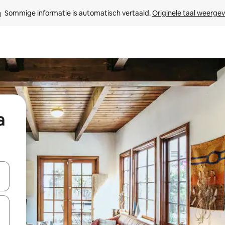
Sommige informatie is automatisch vertaald. 
Originele taal weerge
a
een keuze met je de pijltjestoetsen omhoog en omlaag, óf door te tik