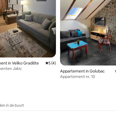
nt in Veliko Gradište
Gemiddelde beoordeling van 5 uit 5, 4 
5 (4)
enten Jakic
eling van 5 uit 5, 5 recensies
Appartement in Golubac
Appartement nr. 10
en in de buurt