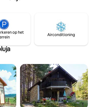
twee prachtige microhuizen, en het
prachtige uitzicht op de omliggende
natuur bewonderen. Dit is de perfecte
plek om te zwemmen of te vissen in de
rivier, te wandelen op de nabijgelegen
heuvels, te fietsen langs de rivier, te
mountainbiken, te grillen of gewoon te
arkeren op het
genieten van de zon met een koud
Airconditioning
errein
drankje en een van de beste uitzichten
op de Donau.
luja