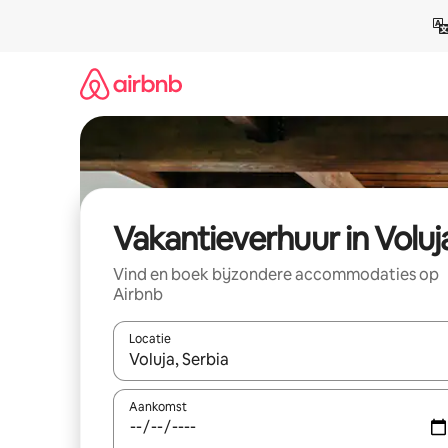
Ga
direct
naar
inhoud
Vakantieverhuur in Voluj
Vind en boek bijzondere accommodaties op
Airbnb
Locatie
Wanneer er suggesties beschikbaar zijn, maak je 
Aankomst