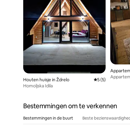
Apparteme
Appartem
Houten huisje in Ždrelo
Gemiddelde beoord
5 (5)
Homoljska Idila
Bestemmingen om te verkennen
Bestemmingen in de buurt
Beste bezienswaardighed