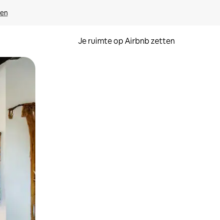
ven
Je ruimte op Airbnb zetten
ken of swipen.