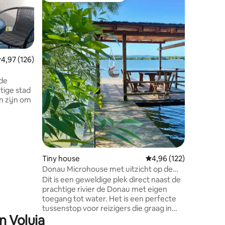
Hut aan 
Deze hut
gelegen 
het water 
vakantie
hut is ee
recensies
emiddelde beoordeling van 4,97 uit 5, 126 recensies
4,97 (126)
nodig heb
ideaal v
Voor dieg
 de
willen ve
htige stad
en de die
n zijn om
bedoeld 
Een klein
voor 5 eu
ingen,
zeer goe
ppartement
et
g, in een
Tiny house
Gemiddelde beoordeling
4,96 (122)
onaubenk.
Donau Microhouse met uitzicht op de
en te
rivier en watervoorziening
Dit is een geweldige plek direct naast de
prachtige rivier de Donau met eigen
s,
toegang tot water. Het is een perfecte
 National
tussenstop voor reizigers die graag in
ijven:)
n Voluja
UNIEKE RUIMTES wonen, zoals onze