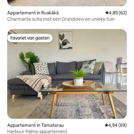
Appartement in Ruakākā
Gemiddelde be
4,85 (62)
Charmante suite met een Grandview en unieke tuin
Favoriet van gasten
Favoriet van gasten
Appartement in Tamaterau
Gemiddelde be
4,94 (69)
Harbour Palms-appartement