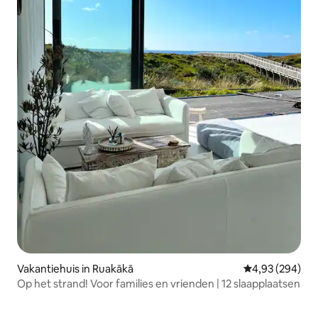
Vakantiehuis in Ruakākā
Gemiddelde beo
4,93 (294)
Op het strand! Voor families en vrienden | 12 slaapplaatsen