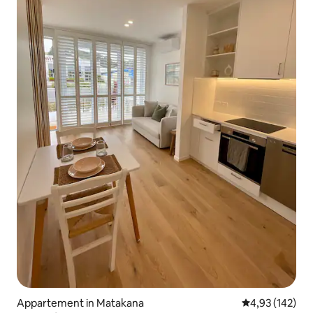
Appartement in Matakana
Gemiddelde beo
4,93 (142)