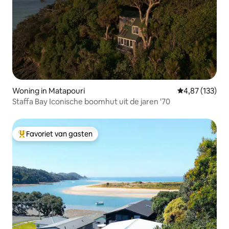
Woning in Matapouri
Gemiddelde beo
4,87 (133)
Staffa Bay Iconische boomhut uit de jaren '70
Favoriet van gasten
Topfavoriet van gasten