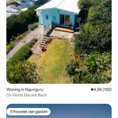
Woning in Ngunguru
Gemiddelde beo
4,96 (100)
De kleine blauwe Bach
Favoriet van gasten
Topfavoriet van gasten