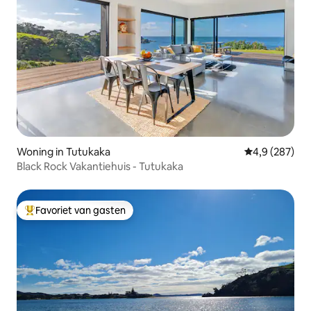
Woning in Tutukaka
Gemiddelde be
4,9 (287)
Black Rock Vakantiehuis - Tutukaka
Favoriet van gasten
Topfavoriet van gasten