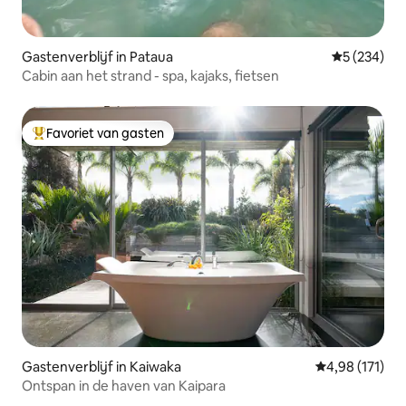
Gastenverblijf in Pataua
Gemiddelde 
5 (234)
Cabin aan het strand - spa, kajaks, fietsen
Favoriet van gasten
Topfavoriet van gasten
Gastenverblijf in Kaiwaka
Gemiddelde beo
4,98 (171)
Ontspan in de haven van Kaipara