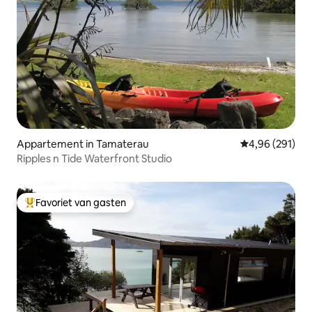
Appartement in Tamaterau
Gemiddelde beo
4,96 (291)
Ripples n Tide Waterfront Studio
Favoriet van gasten
Topfavoriet van gasten