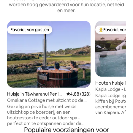
worden hoog gewaardeerd voor hun locatie, netheid
en meer.
Favoriet van gasten
Favoriet van g
Favoriet van gasten
Topfavoriet van 
Houten huisje in 
Kapia Lodge - Lux
Huisje in Tāwharanui Penins
Gemiddelde beoordeling van 4,88
4,88 (328)
Kapia Lodge ligt a
ula
Omakana Cottage met uitzicht op de
kliffen bij Pouto e
boerderij en een hot tub van cederhout
Gezellig en privé huisje met weids
adembenemend uit
uitzicht op de boerderij en een
van Kaipara. Afgel
houtgestookte ceder outdoor spa -
het perfecte toev
perfect om te ontspannen onder de
romantisch uitje. Ontspan, ontspan en
Populaire voorzieningen voor
sterren. Geniet van een open
dompel jezelf onde