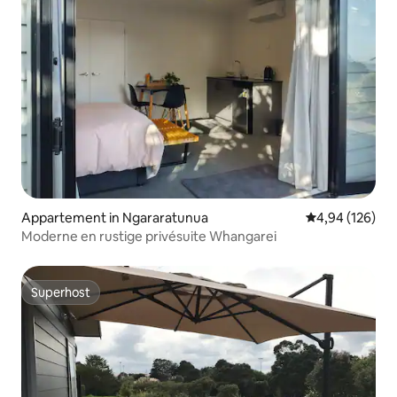
Appartement in Ngararatunua
Gemiddelde beo
4,94 (126)
Moderne en rustige privésuite Whangarei
Superhost
Superhost