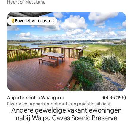
Heart of Matakana
Favoriet van gasten
Topfavoriet van gasten
Appartement in Whangārei
Gemiddelde beo
4,96 (196)
River View Appartement met een prachtig uitzicht.
Andere geweldige vakantiewoningen
nabij Waipu Caves Scenic Preserve