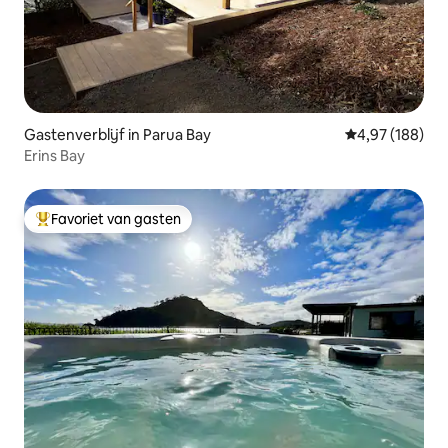
Gastenverblijf in Parua Bay
Gemiddelde beo
4,97 (188)
Erins Bay
Favoriet van gasten
Topfavoriet van gasten