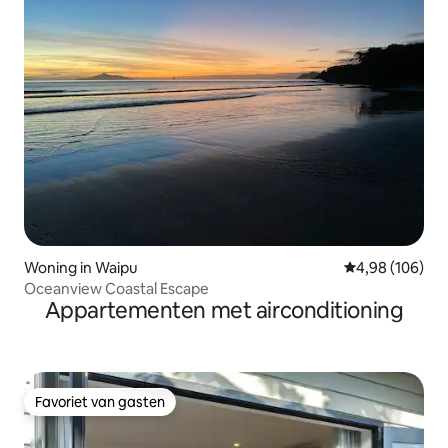
Woning in Waipu
Gemiddelde beo
4,98 (106)
Oceanview Coastal Escape
Appartementen met airconditioning
Favoriet van gasten
Favoriet van gasten