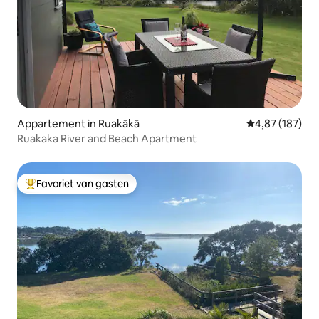
Appartement in Ruakākā
Gemiddelde beo
4,87 (187)
Ruakaka River and Beach Apartment
Favoriet van gasten
Topfavoriet van gasten