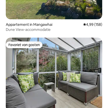
Appartement in Mangawhai
Gemiddelde beo
4,99 (158)
Dune View-accommodatie
Favoriet van gasten
Favoriet van gasten