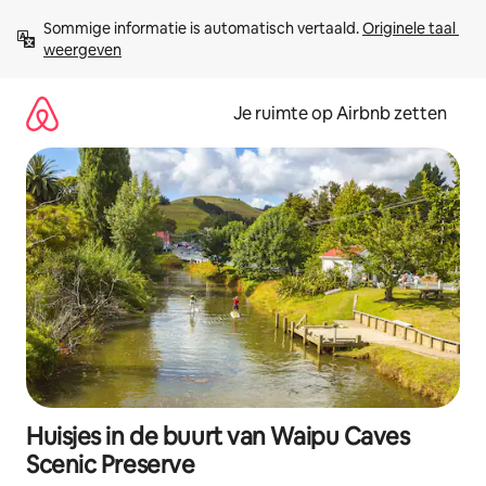
Ga
Sommige informatie is automatisch vertaald. 
Originele taal 
direct
weergeven
naar
inhoud
Je ruimte op Airbnb zetten
Huisjes in de buurt van Waipu Caves
Scenic Preserve