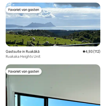
Favoriet van gasten
Favoriet van gasten
Gastsuite in Ruakākā
Gemiddelde beo
4,93 (112)
Ruakaka Heights Unit
Favoriet van gasten
Favoriet van gasten