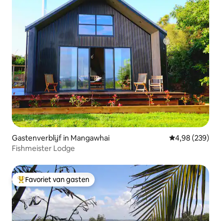
Gastenverblijf in Mangawhai
Gemiddelde beo
4,98 (239)
Fishmeister Lodge
Favoriet van gasten
Topfavoriet van gasten