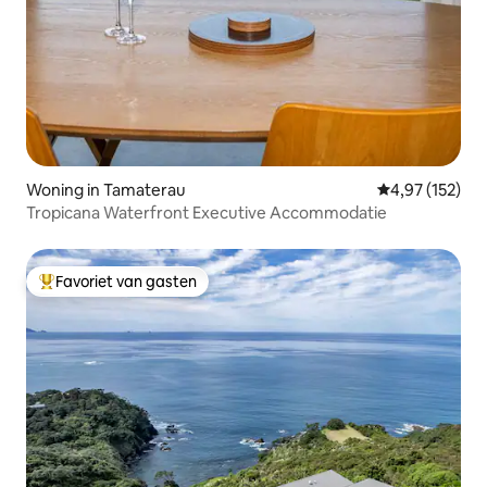
Woning in Tamaterau
Gemiddelde beo
4,97 (152)
Tropicana Waterfront Executive Accommodatie
Favoriet van gasten
Topfavoriet van gasten