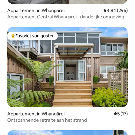
Appartement in Whangārei
Gemiddelde beo
4,84 (296)
Appartement Central Whangarei in landelijke omgeving
Favoriet van gasten
Topfavoriet van gasten
Appartement in Whangārei
Gemiddelde
5 (17)
Ontspannende retraite aan het strand