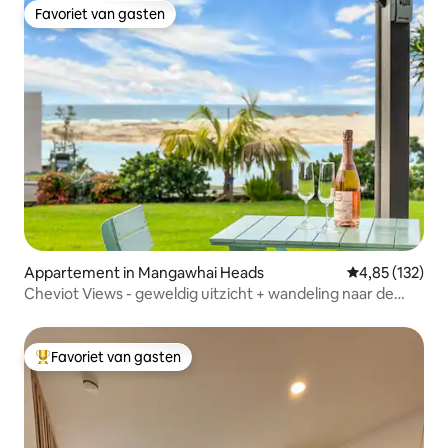
Favoriet van gasten
Favoriet van gasten
Appartement in Mangawhai Heads
Gemiddelde beo
4,85 (132)
Cheviot Views - geweldig uitzicht + wandeling naar de
monding
Favoriet van gasten
Topfavoriet van gasten