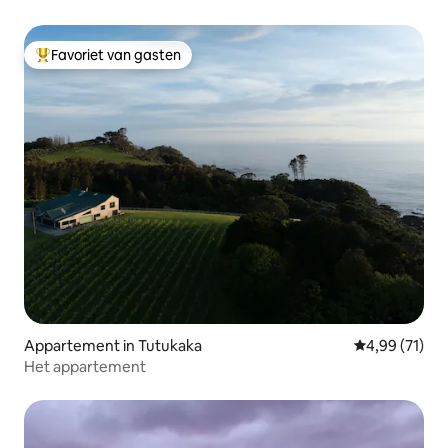
Favoriet van gasten
Topfavoriet van gasten
Appartement in Tutukaka
Gemiddelde be
4,99 (71)
Het appartement