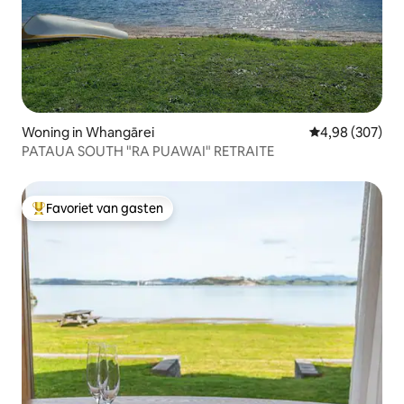
Woning in Whangārei
Gemiddelde beo
4,98 (307)
PATAUA SOUTH "RA PUAWAI" RETRAITE
Favoriet van gasten
Topfavoriet van gasten