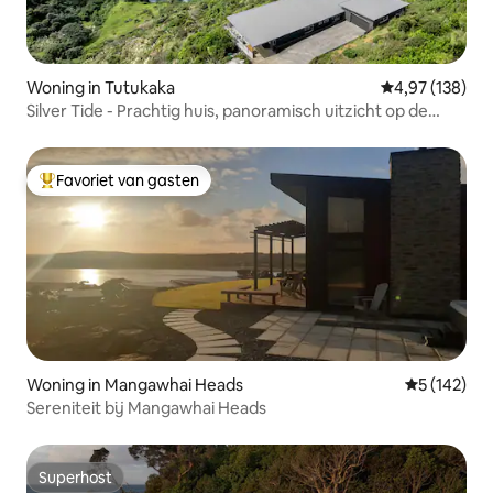
Woning in Tutukaka
Gemiddelde beo
4,97 (138)
Silver Tide - Prachtig huis, panoramisch uitzicht op de
oceaan
Favoriet van gasten
Topfavoriet van gasten
Woning in Mangawhai Heads
Gemiddelde 
5 (142)
Sereniteit bij Mangawhai Heads
Superhost
Superhost