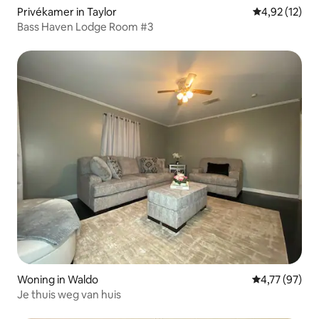
Privékamer in Taylor
Gemiddelde be
4,92 (12)
Bass Haven Lodge Room #3
Woning in Waldo
Gemiddelde be
4,77 (97)
Je thuis weg van huis