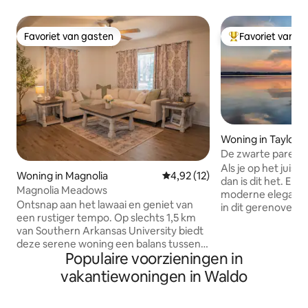
Favoriet van gasten
Favoriet van g
Favoriet van gasten
Topfavoriet van 
Woning in Taylor
De zwarte parel
Als je op het juis
Woning in Magnolia
Gemiddelde beoordeling van 4,9
4,92 (12)
dan is dit het. Erv
Magnolia Meadows
moderne elegantie en gezellig comfort
Ontsnap aan het lawaai en geniet van
in dit gerenoveer
een rustiger tempo. Op slechts 1,5 km
aan Lake Earling. 
van Southern Arkansas University biedt
toevluchtsoord be
deze serene woning een balans tussen
slaapkamers en e
Populaire voorzieningen in
rust en gemak. Word wakker met
terras en een eig
goudkleurig licht dat zich over het
bieden gasten een
vakantiewoningen in Waldo
platteland uitstrekt en ontspan op het
Ideaal voor ontsp
terras bij adembenemende
ontspannen terwij