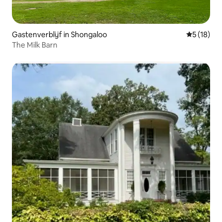
Gastenverblijf in Shongaloo
Gemiddelde
5 (18)
The Milk Barn