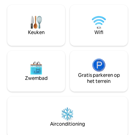
zonsondergangen. Natuurlijk licht vult
prachtige zonson
elke hoek en creëert een lichte en
meer. Niet alle schatten zijn zilver en
rustgevende sfeer die je onmiddellijk op
goud... schat onve
je gemak stelt. De open indeling nodigt
herinneringen in
je uit om te vertragen, je te ontspannen
aan het meer
en gewoon te zijn, en het centrum van
Keuken
Wifi
Magnolia ligt op slechts enkele minuten
afstand.
Gratis parkeren op
Zwembad
het terrein
Airconditioning