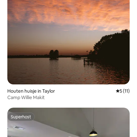
Houten huisje in Taylor
Gemiddeld
5 (11)
Camp Willie Makit
Superhost
Superhost