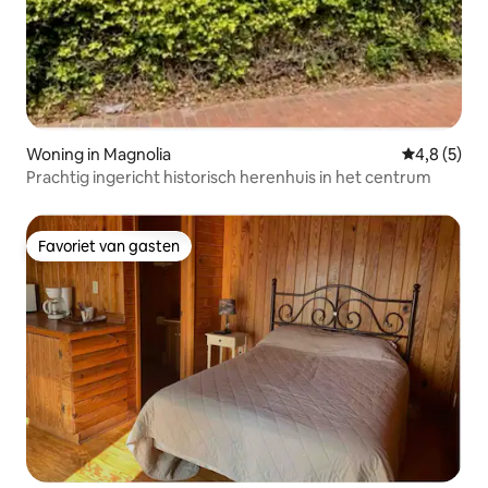
Woning in Magnolia
Gemiddelde 
4,8 (5)
Prachtig ingericht historisch herenhuis in het centrum
Favoriet van gasten
Favoriet van gasten