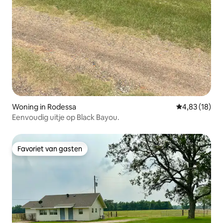
Woning in Rodessa
Gemiddelde be
4,83 (18)
Eenvoudig uitje op Black Bayou.
Favoriet van gasten
Favoriet van gasten