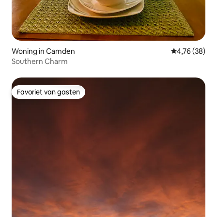
Woning in Camden
Gemiddelde be
4,76 (38)
Southern Charm
Favoriet van gasten
Favoriet van gasten