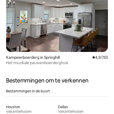
Kampeerboerderij in Springhill
Gemiddelde b
4,9 (10)
Het muzikale pauwenboerderijhuis
Bestemmingen om te verkennen
Bestemmingen in de buurt
Houston
Dallas
Vakantiehuizen
Vakantiehuizen