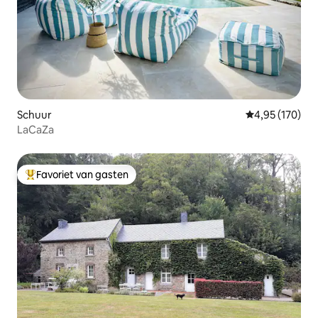
Schuur
Gemiddelde beo
4,95 (170)
LaCaZa
Favoriet van gasten
Topfavoriet van gasten