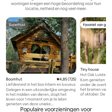
woningen kregen een hoge beoordeling voor hun
locatie, netheid en nog veel meer.
Superhost
Favoriet van gas
Superhost
Favoriet van gas
Tiny house
Hut Oak Luisterend
Boomhut
Gemiddelde beoordeling van 4,85
4,85 (725)
het Ardense wou
Kom genieten van 
Liefdesnest in het bos Intiem en luxueus
onder de overkappi
het bramen van d
Gelegen in een uitzonderlijke omgeving
of oktober. De Oak
in het midden van dieren, stopt het
van de Europacam
leven voor 1 moment om je te laten
het bos in Saint-H
genieten van deze unieke
Populaire voorzieningen voor
Binnen bestaat de
accommodatie alle comfort. Dubbele