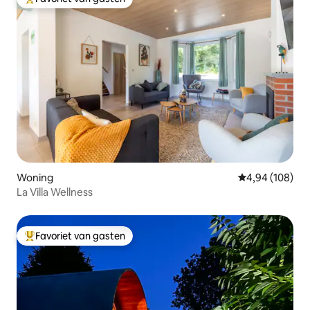
Topfavoriet van gasten
Woning
Gemiddelde beo
4,94 (108)
La Villa Wellness
Favoriet van gasten
Topfavoriet van gasten