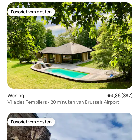
Favoriet van gasten
Favoriet van gasten
Woning
Gemiddelde beo
4,86 (387)
Villa des Templiers - 20 minuten van Brussels Airport
Favoriet van gasten
Favoriet van gasten