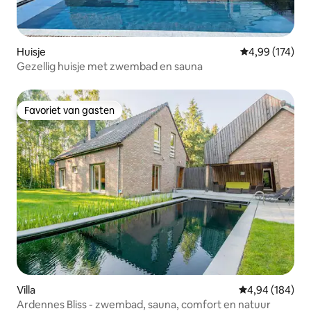
Huisje
Gemiddelde beo
4,99 (174)
Gezellig huisje met zwembad en sauna
Favoriet van gasten
Favoriet van gasten
Villa
Gemiddelde beo
4,94 (184)
Ardennes Bliss - zwembad, sauna, comfort en natuur