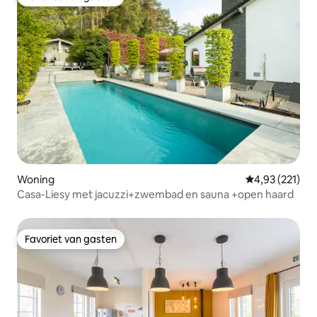
Favoriet van gasten
Woning
Gemiddelde beo
4,93 (221)
Casa-Liesy met jacuzzi+zwembad en sauna +open haard
Favoriet van gasten
Favoriet van gasten