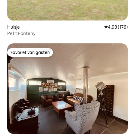
Huisje
Gemiddelde beo
4,93 (176)
Petit Fonteny
Favoriet van gasten
Favoriet van gasten