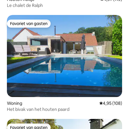
Le chalet de Ralph
Favoriet van gasten
Favoriet van gasten
Woning
Gemiddelde beo
4,95 (108)
Het bivak van het houten paard
Favoriet van gasten