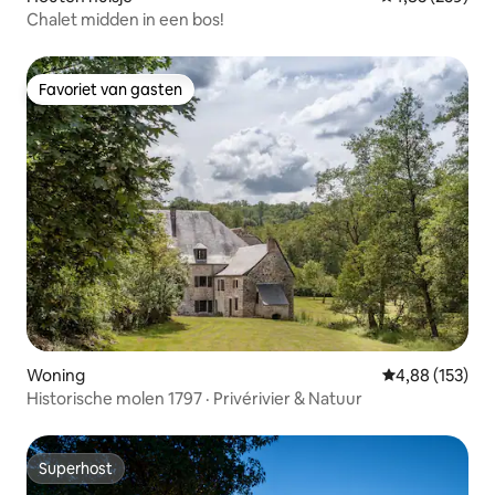
Chalet midden in een bos!
Favoriet van gasten
Favoriet van gasten
Woning
Gemiddelde beo
4,88 (153)
Historische molen 1797 · Privérivier & Natuur
Superhost
Superhost