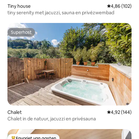
Tiny house
Gemiddelde beo
4,86 (102)
tiny serenity met jacuzzi, sauna en privézwembad
Superhost
Superhost
Chalet
Gemiddelde beo
4,92 (144)
Chalet in de natuur, jacuzzi en privésauna
Favoriet van gasten