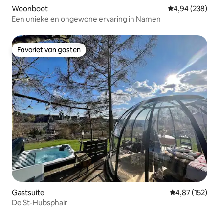
Woonboot
Gemiddelde beo
4,94 (238)
Een unieke en ongewone ervaring in Namen
Favoriet van gasten
Favoriet van gasten
Gastsuite
Gemiddelde beo
4,87 (152)
De St-Hubsphair