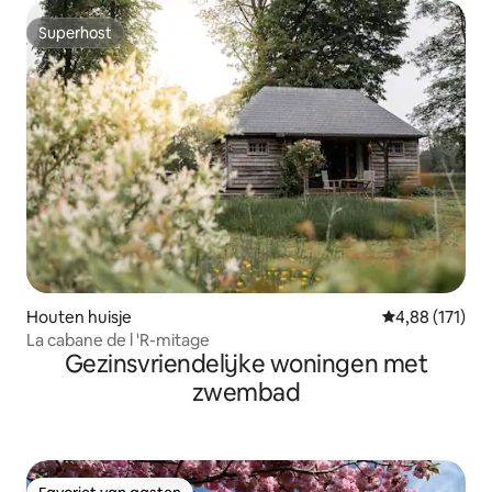
Superhost
Superhost
Houten huisje
Gemiddelde beo
4,88 (171)
La cabane de l 'R-mitage
Gezinsvriendelijke woningen met
zwembad