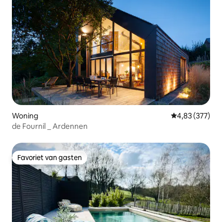
Woning
Gemiddelde beo
4,83 (377)
de Fournil _ Ardennen
Favoriet van gasten
Favoriet van gasten