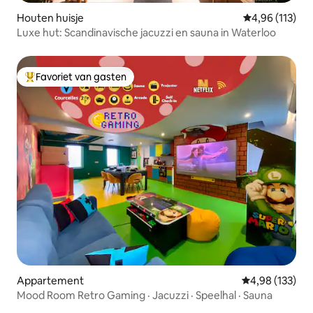
Houten huisje
Gemiddelde beo
4,96 (113)
Luxe hut: Scandinavische jacuzzi en sauna in Waterloo
Favoriet van gasten
Topfavoriet van gasten
Appartement
Gemiddelde beo
4,98 (133)
Mood Room Retro Gaming · Jacuzzi · Speelhal · Sauna