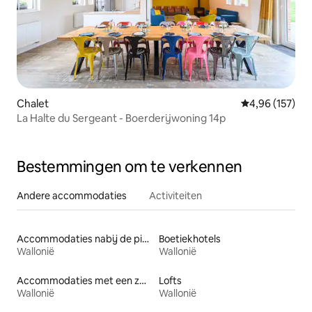
Chalet
Gemiddelde beo
4,96 (157)
La Halte du Sergeant - Boerderijwoning 14p
Bestemmingen om te verkennen
Andere accommodaties
Activiteiten
Accommodaties nabij de piste
Boetiekhotels
Wallonië
Wallonië
Accommodaties met een zwembad
Lofts
Wallonië
Wallonië