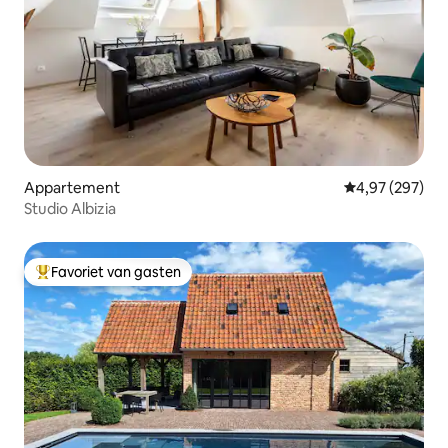
Appartement
Gemiddelde beo
4,97 (297)
Studio Albizia
Favoriet van gasten
Topfavoriet van gasten