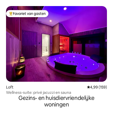
Favoriet van gasten
Topfavoriet van gasten
Loft
Gemiddelde beo
4,99 (159)
Wellness-suite: privé jacuzzi en sauna
Gezins- en huisdiervriendelijke
woningen