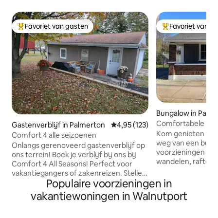
Favoriet van gasten
Favoriet van g
Topfavoriet van gasten
Topfavoriet van 
Bungalow in Palm
Comfortabele bung
Gastenverblijf in Palmerton
Gemiddelde beoordeling van 4,95
4,95 (123)
charmante kleine 
Kom genieten van
Comfort 4 alle seizoenen
weg van een bung
Onlangs gerenoveerd gastenverblijf op
voorzieningen in de
ons terrein! Boek je verblijf bij ons bij
wandelen, raften,
Comfort 4 All Seasons! Perfect voor
casino en wijnmak
vakantiegangers of zakenreizen. Stellen,
20 minuten van de
Populaire voorzieningen in
gezinnen, vrienden of werkgroepen zijn
Peak, Blue Mnt., Be
welkom. Ons doel is om iedereen een
vakantiewoningen in Walnutport
de historische st
comfortabel verblijf te bieden! -
Lehighton. Kom thuis in een volledig
Gelegen op slechts enkele minuten
uitgeruste keuken