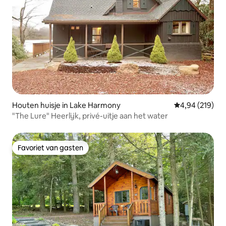
Houten huisje in Lake Harmony
Gemiddelde beo
4,94 (219)
"The Lure" Heerlijk, privé-uitje aan het water
Favoriet van gasten
Favoriet van gasten