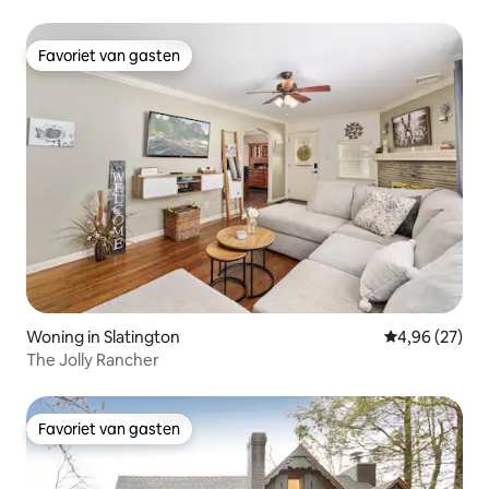
Favoriet van gasten
Favoriet van gasten
Woning in Slatington
Gemiddelde be
4,96 (27)
The Jolly Rancher
Favoriet van gasten
Favoriet van gasten