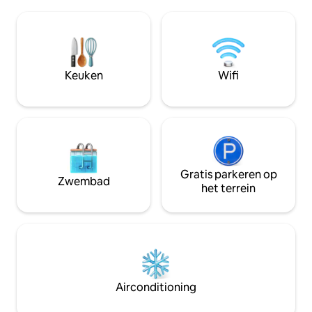
afstand van Blue Mountain Resort,
lokale geweldige r
Country Junction, de PA Turnpike! -
B 's, One Ten Tav
Dicht bij Jim Thorpe, Skirmish, Pocono
Inn, Bonnie & Clyd
Whitewater, Penns Peak en vele andere
Bekijk onze gids 
bezienswaardigheden in Lehigh Valley
bij het huis. Geen
en Pocono Mountain! - Continentaal
Keuken
Wifi
ontbijt inbegrepen bij het inchecken!
Gratis parkeren op
Zwembad
het terrein
Airconditioning