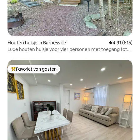
Houten huisje in Barnesville
Gemiddelde beo
4,91 (615)
Luxe houten huisje voor vier personen met toegang tot
het meer
Favoriet van gasten
Topfavoriet van gasten