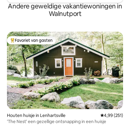
Andere geweldige vakantiewoningen in
Walnutport
Favoriet van gasten
Topfavoriet van gasten
Houten huisje in Lenhartsville
Gemiddelde beo
4,99 (251)
'The Nest' een gezellige ontsnapping in een huisje