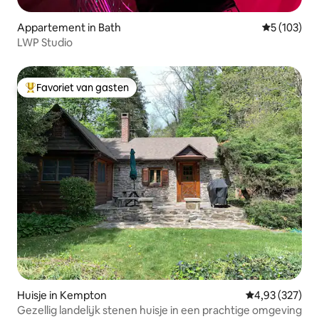
Appartement in Bath
Gemiddelde 
5 (103)
LWP Studio
Favoriet van gasten
Topfavoriet van gasten
Huisje in Kempton
Gemiddelde beo
4,93 (327)
Gezellig landelijk stenen huisje in een prachtige omgeving