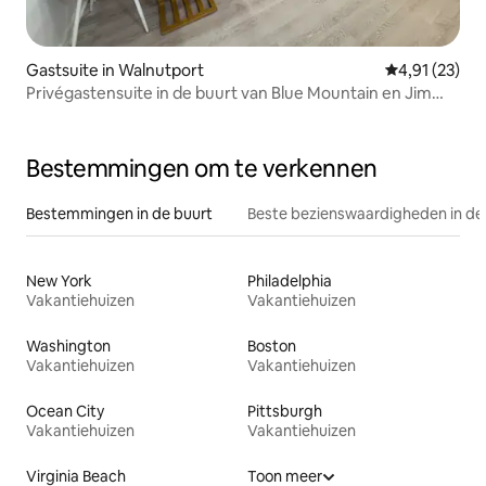
Gastsuite in Walnutport
Gemiddelde be
4,91 (23)
Privégastensuite in de buurt van Blue Mountain en Jim
Thorpe
Bestemmingen om te verkennen
Bestemmingen in de buurt
Beste bezienswaardigheden in de
New York
Philadelphia
Vakantiehuizen
Vakantiehuizen
Washington
Boston
Vakantiehuizen
Vakantiehuizen
Ocean City
Pittsburgh
Vakantiehuizen
Vakantiehuizen
Virginia Beach
Toon meer