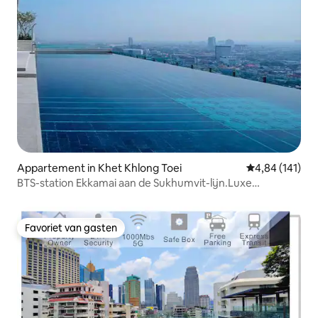
Appartement in Khet Khlong Toei
Gemiddelde beo
4,84 (141)
BTS-station Ekkamai aan de Sukhumvit-lijn.Luxe
appartement/32 verdiepingen, overloopzwembad/groot
winkelcentrum, supermarkt/Pattaya Eastern Bus Station
+4
Favoriet van gasten
Favoriet van gasten