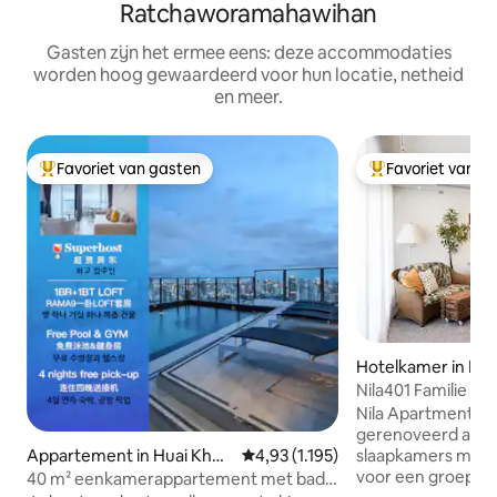
Ratchaworamahawihan
Gasten zijn het ermee eens: deze accommodaties
worden hoog gewaardeerd voor hun locatie, netheid
en meer.
Favoriet van gasten
Favoriet van g
Topfavoriet van gasten
Topfavoriet van 
Hotelkamer in Khe
khon
Nila401 Familie 2
balkon/BkkOldto
Nila Apartment401
gerenoveerd app
Appartement in Huai Khw
Gemiddelde beoordeling van 4,93 u
4,93 (1.195)
slaapkamers met b
ang
voor een groep va
40 m² eenkamerappartement met bad