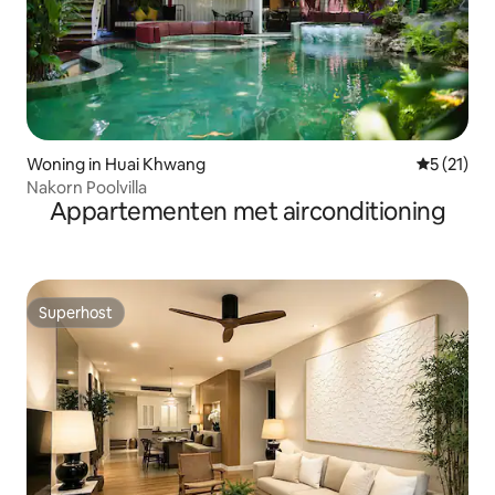
Woning in Huai Khwang
Gemiddelde
5 (21)
Nakorn Poolvilla
Appartementen met airconditioning
Superhost
Superhost