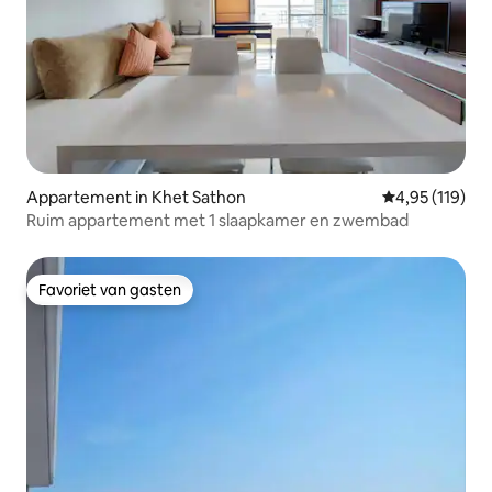
Appartement in Khet Sathon
Gemiddelde beo
4,95 (119)
Ruim appartement met 1 slaapkamer en zwembad
Favoriet van gasten
Favoriet van gasten