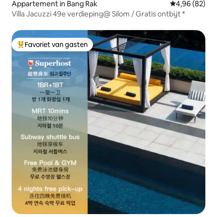
Appartement in Bang Rak
Gemiddelde be
4,96 (82)
Villa Jacuzzi 49e verdieping@ Silom / Gratis ontbijt *
Favoriet van gasten
Topfavoriet van gasten