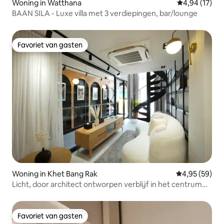
Woning in Watthana
Gemiddelde be
4,94 (17)
BAAN SILA - Luxe villa met 3 verdiepingen, bar/lounge
Favoriet van gasten
Favoriet van gasten
Woning in Khet Bang Rak
Gemiddelde be
4,95 (59)
Licht, door architect ontworpen verblijf in het centrum
van Bangkok
Favoriet van gasten
Favoriet van gasten