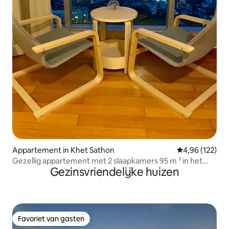
Appartement in Khet Sathon
Gemiddelde beo
4,96 (122)
Gezellig appartement met 2 slaapkamers 95 m ² in het
Gezinsvriendelijke huizen
hart van Sathorn
Favoriet van gasten
Favoriet van gasten