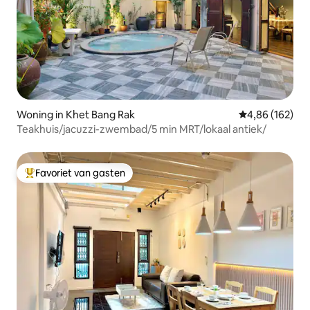
Woning in Khet Bang Rak
Gemiddelde beo
4,86 (162)
Teakhuis/jacuzzi-zwembad/5 min MRT/lokaal antiek/
Favoriet van gasten
Topfavoriet van gasten