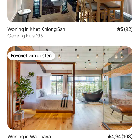
Woning in Khet Khlong San
Gemiddelde
5 (92)
Gezellig huis 195
Favoriet van gasten
Favoriet van gasten
Woning in Watthana
Gemiddelde beo
4,94 (108)