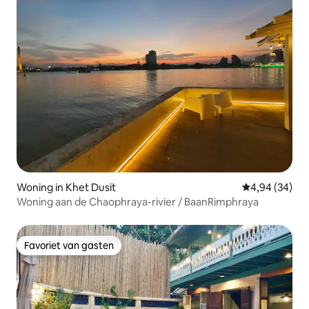
Woning in Khet Dusit
Gemiddelde be
4,94 (34)
Woning aan de Chaophraya-rivier / BaanRimphraya
Favoriet van gasten
Favoriet van gasten