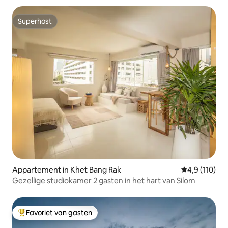
Superhost
Superhost
Appartement in Khet Bang Rak
Gemiddelde be
4,9 (110)
Gezellige studiokamer 2 gasten in het hart van Silom
Favoriet van gasten
Topfavoriet van gasten