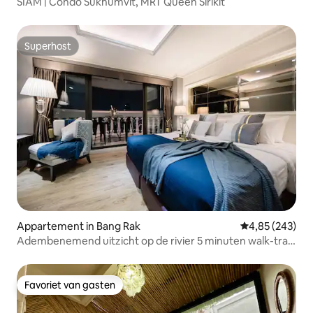
SIAM | Condo Sukhumvit, MRT Queen Sirikit
Superhost
Superhost
Appartement in Bang Rak
Gemiddelde beo
4,85 (243)
Adembenemend uitzicht op de rivier 5 minuten walk-train
skybar
Favoriet van gasten
Favoriet van gasten