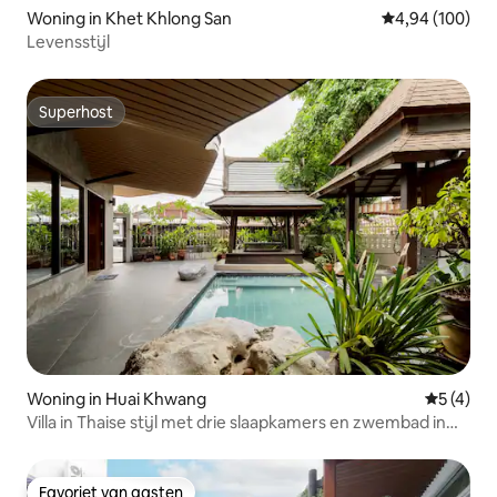
Woning in Khet Khlong San
Gemiddelde beo
4,94 (100)
Levensstijl
Superhost
Superhost
Woning in Huai Khwang
Gemiddeld
5 (4)
Villa in Thaise stijl met drie slaapkamers en zwembad in
het centrum van Bangkok / ophaalservice vanaf drie
overnachtingen
Favoriet van gasten