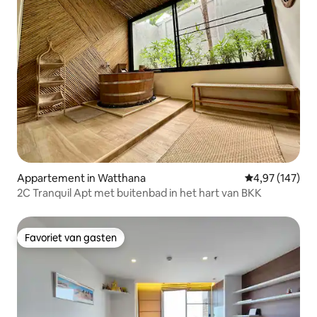
Appartement in Watthana
Gemiddelde beo
4,97 (147)
2C Tranquil Apt met buitenbad in het hart van BKK
Favoriet van gasten
Favoriet van gasten