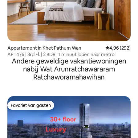
Appartement in Khet Pathum Wan
Gemiddelde beo
4,96 (292)
APT476 | 3rd Fl. | 2 BDR | 1 minuut lopen naar metro
Andere geweldige vakantiewoningen
nabij Wat Arunratchawararam
Ratchaworamahawihan
Favoriet van gasten
Favoriet van gasten