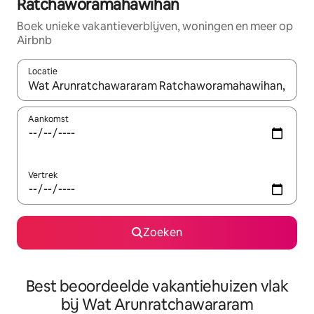
Ratchaworamahawihan
Boek unieke vakantieverblijven, woningen en meer op
Airbnb
Locatie
Wanneer er suggesties beschikbaar zijn, maak je een keuze met
Aankomst
Vertrek
Zoeken
Best beoordeelde vakantiehuizen vlak
bij Wat Arunratchawararam