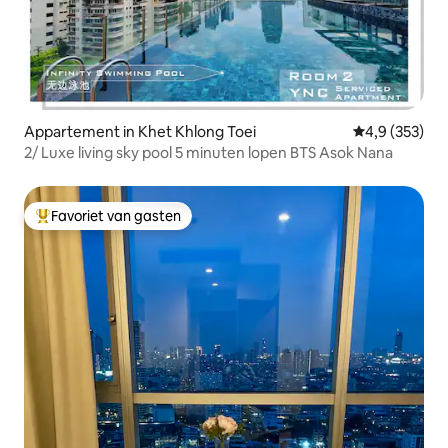
Appartement in Khet Khlong Toei
Gemiddelde be
4,9 (353)
2/ Luxe living sky pool 5 minuten lopen BTS Asok Nana
Favoriet van gasten
Topfavoriet van gasten