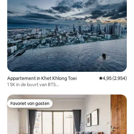
Appartement in Khet Khlong Toei
Gemiddelde beoor
4,95 (2.954)
1 SK in de buurt van BTS
Ekamai/Thonglor·Overloopzwembad op het dak
Favoriet van gasten
Favoriet van gasten