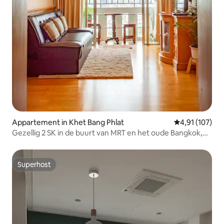
Appartement in Khet Bang Phlat
Gemiddelde beo
4,91 (107)
Gezellig 2 SK in de buurt van MRT en het oude Bangkok,
makkelijk bij Chatuchak
Superhost
Superhost