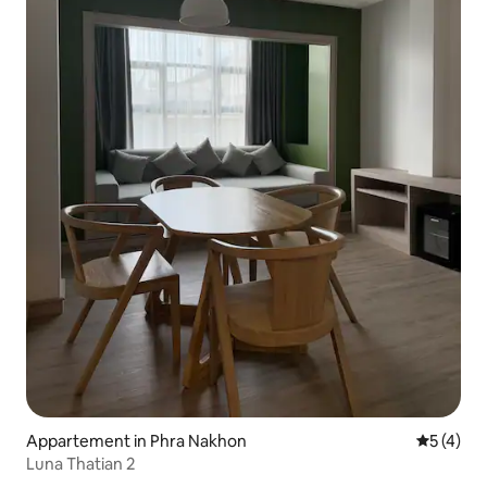
Appartement in Phra Nakhon
Gemiddeld
5 (4)
Luna Thatian 2