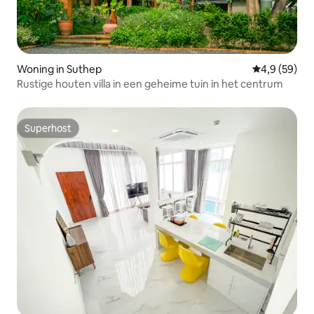
Woning in Suthep
Gemiddelde b
4,9 (59)
Rustige houten villa in een geheime tuin in het centrum
Superhost
Superhost