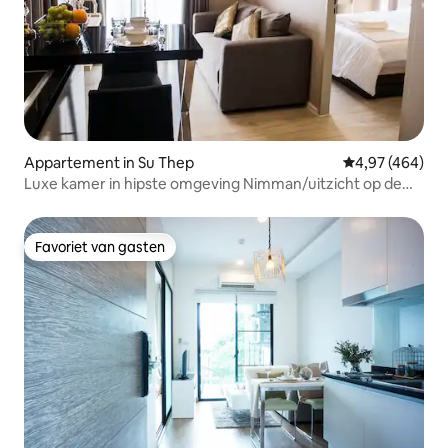
Appartement in Su Thep
Gemiddelde beo
4,97 (464)
Luxe kamer in hipste omgeving Nimman/uitzicht op de
bergen
Favoriet van gasten
Favoriet van gasten