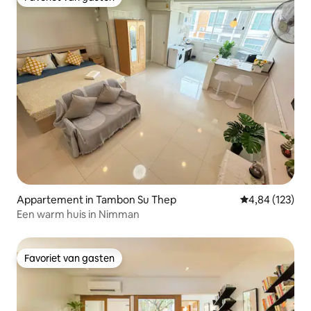
Favoriet van gasten
Appartement in Tambon Su Thep
Gemiddelde beo
4,84 (123)
Een warm huis in Nimman
Favoriet van gasten
Favoriet van gasten