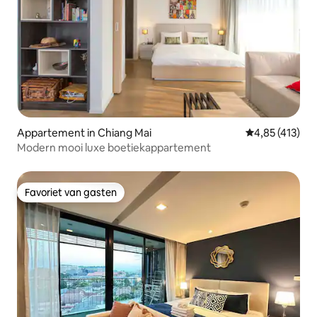
Appartement in Chiang Mai
Gemiddelde beo
4,85 (413)
Modern mooi luxe boetiekappartement
Favoriet van gasten
Favoriet van gasten