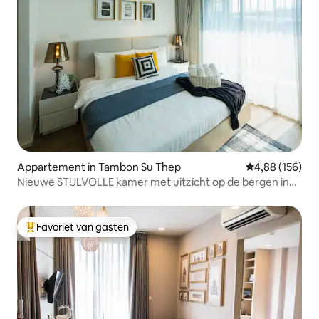
Appartement in Tambon Su Thep
Gemiddelde beo
4,88 (156)
Nieuwe STIJLVOLLE kamer met uitzicht op de bergen in
Nimman St.
Favoriet van gasten
Topfavoriet van gasten