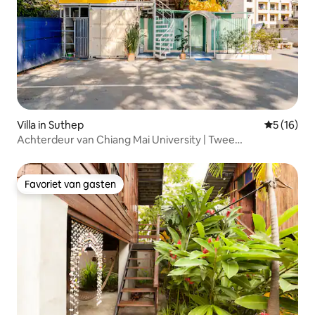
Villa in Suthep
Gemiddelde
5 (16)
Achterdeur van Chiang Mai University | Twee
onafhankelijke minivilla's | Geschikt voor 5 personen |
Wandelen naar de eetstraat | Gratis parkeren
Favoriet van gasten
Favoriet van gasten