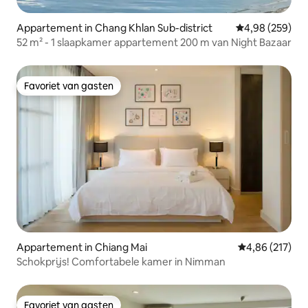
Appartement in Chang Khlan Sub-district
Gemiddelde beo
4,98 (259)
52 m² - 1 slaapkamer appartement 200 m van Night Bazaar
Favoriet van gasten
Favoriet van gasten
Appartement in Chiang Mai
Gemiddelde beo
4,86 (217)
Schokprijs! Comfortabele kamer in Nimman
Favoriet van gasten