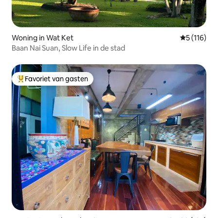
Woning in Wat Ket
Gemiddelde 
5 (116)
Baan Nai Suan, Slow Life in de stad
Favoriet van gasten
Topfavoriet van gasten