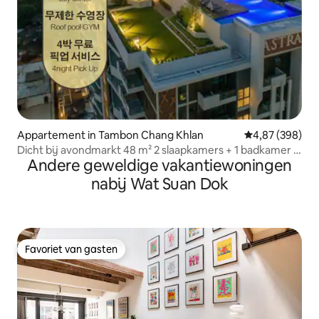
Appartement in Tambon Chang Khlan
Gemiddelde beo
4,87 (398)
Dicht bij avondmarkt 48 m² 2 slaapkamers + 1 badkamer /
Andere geweldige vakantiewoningen
150 m zwembad op het dak
nabij Wat Suan Dok
Favoriet van gasten
Favoriet van gasten