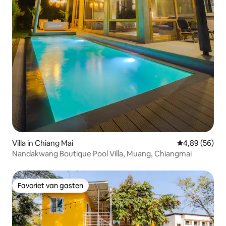
Villa in Chiang Mai
Gemiddelde be
4,89 (56)
Nandakwang Boutique Pool Villa, Muang, Chiangmai
Favoriet van gasten
Favoriet van gasten