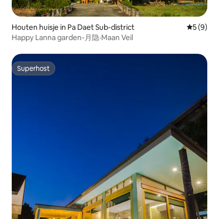
Houten huisje in Pa Daet Sub-district
Gemiddeld
5 (9)
Happy Lanna garden-月隐·Maan Veil
Superhost
Superhost