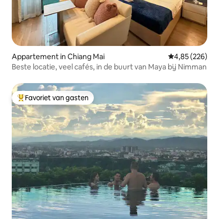
Appartement in Chiang Mai
Gemiddelde beo
4,85 (226)
Beste locatie, veel cafés, in de buurt van Maya bij Nimman
Favoriet van gasten
Topfavoriet van gasten