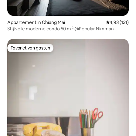
Appartement in Chiang Mai
Gemiddelde beo
4,93 (131)
Stijlvolle moderne condo 50 m ² @Popular Nimman–
MAYA
Favoriet van gasten
Favoriet van gasten