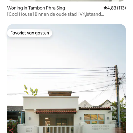
Woning in Tambon Phra Sing
Gemiddelde beo
4,83 (113)
[Cool House] Binnen de oude stad | Vrijstaand
privézwembad | Dicht bij Tha Phae-poort
Favoriet van gasten
Favoriet van gasten