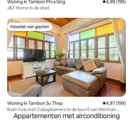
Woning in Tambon Phra Sing
Gemiddelde beo
4,99 (195)
J&T Home in de stad
Favoriet van gasten
Favoriet van gasten
Woning in Tambon Su Thep
Gemiddelde beo
4,97 (199)
Ruim huis met 2 slaapkamers in de buurt van Nimman
Appartementen met airconditioning
Road