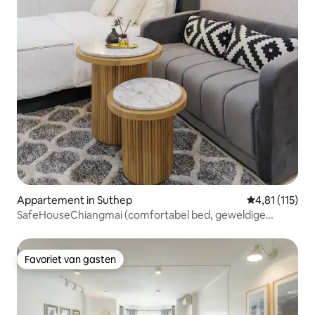
Appartement in Suthep
Gemiddelde be
4,81 (115)
SafeHouseChiangmai (comfortabel bed, geweldige
douche, rustig)
Favoriet van gasten
Favoriet van gasten