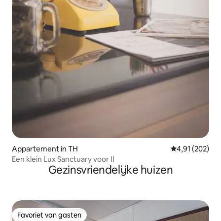
Appartement in TH
Gemiddelde beo
4,91 (202)
Een klein Lux Sanctuary voor II
Gezinsvriendelijke huizen
Favoriet van gasten
Favoriet van gasten