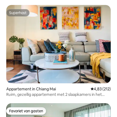
Superhost
Superhost
Appartement in Chiang Mai
Gemiddelde beo
4,83 (212)
Ruim, gezellig appartement met 2 slaapkamers in het
centrum van Ninman
Favoriet van gasten
Favoriet van gasten