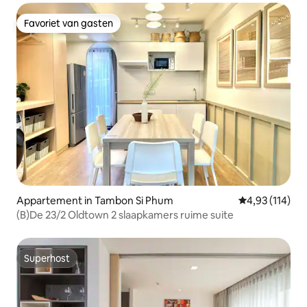
Favoriet van gasten
Favoriet van gasten
Appartement in Tambon Si Phum
Gemiddelde beo
4,93 (114)
(B)De 23/2 Oldtown 2 slaapkamers ruime suite
Superhost
Superhost