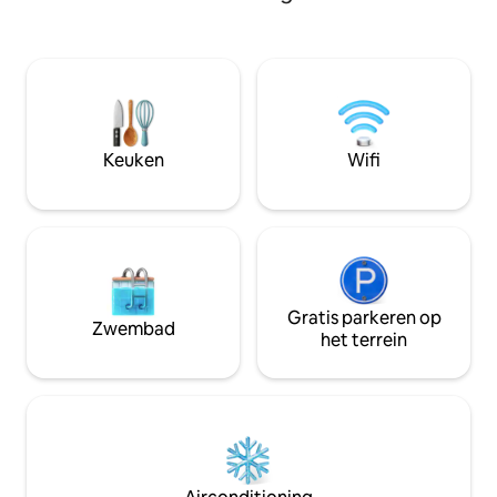
vinden: Zwembad i
snelle wifi Het grote huis in de stad, de
stijlvolle cabanas,
omgeving is zeer goed, de locatie is zeer
putting green, 7 v
goed, het is zeer handig om een taxi te
★Uitstekende loca
bellen, er zijn veel beroemde
restaurants en lok
restaurants en cafés in de buurt van het
minuten rijden van
huis, het is zeer handig om vanaf hier
20 minuten naar O
overal naartoe te gaan.Het huis is
★Fantastisch ope
gelegen bij de achterpoort van de
Keuken
Wifi
woonkamer, keuk
Chiang Mai University, rustig, schoon en
Grote eigen patio
veilig.De vier bedden in het huis zijn
gereinigd
allemaal grote bedden van 1,8 x 2 m (er
kunnen extra bedden bijgezet worden).
Er is wifi, een wasmachine, een droger,
pannen en servies, allemaal klaar voor je
om je eigen maaltijden te koken.Het
Gratis parkeren op
huis ligt op 50 m van 7-11, op 500 m van
Zwembad
het terrein
de Chiang Mai University, op 8 km van de
luchthaven, op 1,2 km van de markt, op 2
km van Nimman Road en op 3 km van de
oude stad.Het huis heeft een bruikbare
oppervlakte van 300 m², een
buitenzwembad van 8,4 x 3,4 m, een
parkeergarage en een tuin van 480
m².Er is een oppas om op te ruimen