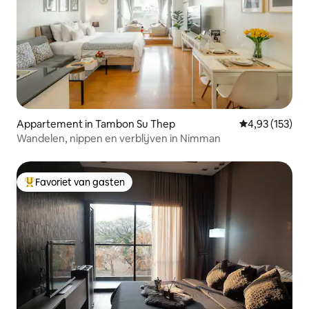
Appartement in Tambon Su Thep
Gemiddelde beo
4,93 (153)
Wandelen, nippen en verblijven in Nimman
Favoriet van gasten
Topfavoriet van gasten