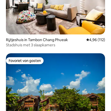
Rijtjeshuis in Tambon Chang Phueak
Gemiddelde beo
4,96 (112)
Stadshuis met 3 slaapkamers
Favoriet van gasten
Favoriet van gasten