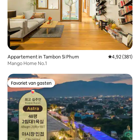
Appartement in Tambon Si Phum
Gemiddelde beo
4,92 (381)
Mango Home No.1
Favoriet van gasten
Favoriet van gasten