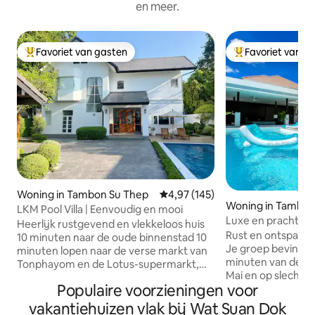
en meer.
Favoriet van gasten
Favoriet van g
Topfavoriet van gasten
Topfavoriet van 
Woning in Tambon Su Thep
Gemiddelde beoordeling van 4,97
4,97 (145)
Woning in Tambo
LKM Pool Villa | Eenvoudig en mooi
Luxe en prachtige
Heerlijk rustgevend en vlekkeloos huis
charmante buurt
Rust en ontspan in 
10 minuten naar de oude binnenstad 10
Je groep bevindt 
minuten lopen naar de verse markt van
minuten van de at
Tonphayom en de Lotus-supermarkt,
Mai en op slechts
waar je vers fruit, vlees en groenten
Populaire voorzieningen voor
tientallen restaura
kunt kopen! 1 minuut tot de 7-11-winkel
Een paar dingen di
Elke kamer heeft airconditioning en
vakantiehuizen vlak bij Wat Suan Dok