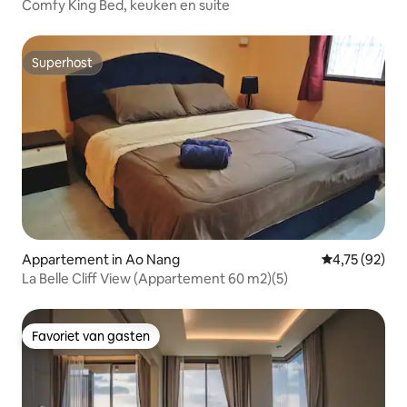
Comfy King Bed, keuken en suite
Superhost
Superhost
Appartement in Ao Nang
Gemiddelde be
4,75 (92)
La Belle Cliff View (Appartement 60 m2)(5)
Favoriet van gasten
Favoriet van gasten