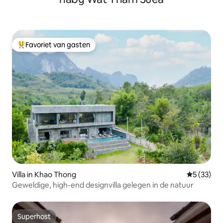
Favoriet van gasten
Topfavoriet van gasten
Villa in Khao Thong
Gemiddelde
5 (33)
Geweldige, high-end designvilla gelegen in de natuur
Superhost
Superhost