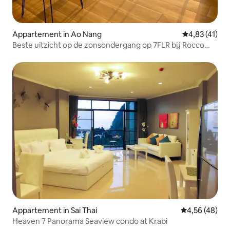
Appartement in Ao Nang
Gemiddelde be
4,83 (41)
Beste uitzicht op de zonsondergang op 7FLR bij Rocco
Aonang
Appartement in Sai Thai
Gemiddelde be
4,56 (48)
Heaven 7 Panorama Seaview condo at Krabi