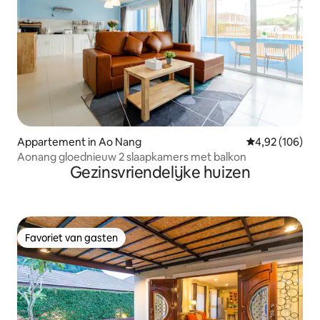
Appartement in Ao Nang
Gemiddelde beo
4,92 (106)
Aonang gloednieuw 2 slaapkamers met balkon
Gezinsvriendelijke huizen
Favoriet van gasten
Favoriet van gasten