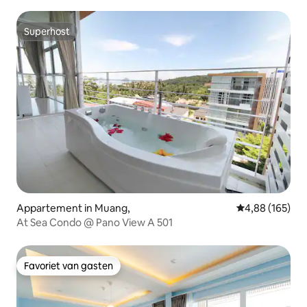
Superhost
Superhost
Appartement in Muang,
Gemiddelde beo
4,88 (165)
At Sea Condo @ Pano View A 501
Favoriet van gasten
Favoriet van gasten