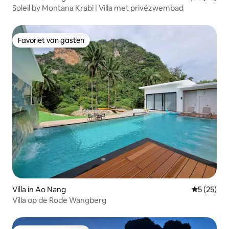
Soleil by Montana Krabi | Villa met privézwembad
Favoriet van gasten
Favoriet van gasten
Villa in Ao Nang
Gemiddelde
5 (25)
Villa op de Rode Wangberg