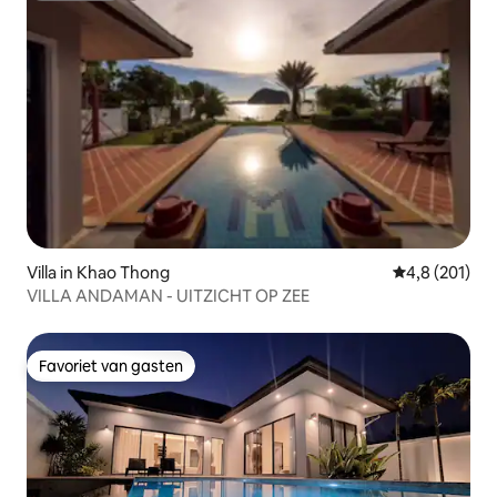
Villa in Khao Thong
Gemiddelde be
4,8 (201)
VILLA ANDAMAN - UITZICHT OP ZEE
Favoriet van gasten
Favoriet van gasten