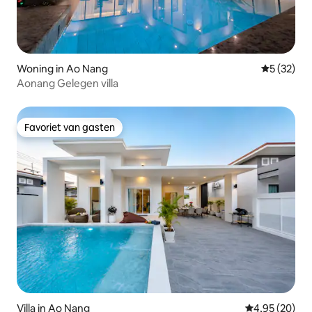
Woning in Ao Nang
Gemiddelde
5 (32)
Aonang Gelegen villa
Favoriet van gasten
Favoriet van gasten
Villa in Ao Nang
Gemiddelde be
4,95 (20)