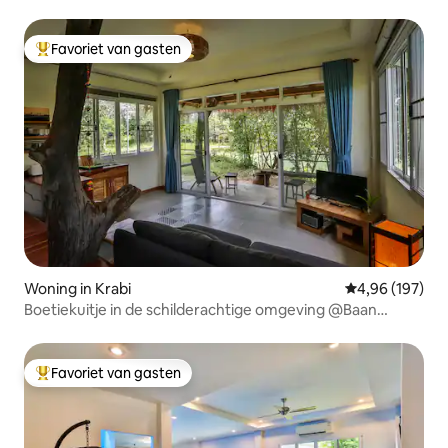
zwembad
Favoriet van gasten
Topfavoriet van gasten
Woning in Krabi
Gemiddelde beo
4,96 (197)
Boetiekuitje in de schilderachtige omgeving @Baan
Namsai
Favoriet van gasten
Topfavoriet van gasten