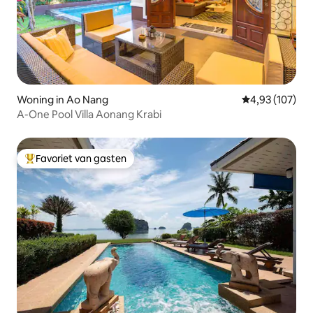
Woning in Ao Nang
Gemiddelde beo
4,93 (107)
A-One Pool Villa Aonang Krabi
Favoriet van gasten
Topfavoriet van gasten