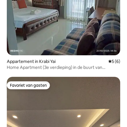
Appartement in Krabi Yai
Gemiddeld
5 (6)
Home Apartment (3e verdieping) in de buurt van
busstation Krabi
Favoriet van gasten
Favoriet van gasten