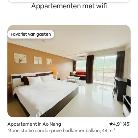
Appartementen met wifi
Favoriet van gasten
Favoriet van gasten
Appartement in Ao Nang
Gemiddelde be
4,91 (45)
Moon studio condo+privé badkamer,balkon, 44 m ²