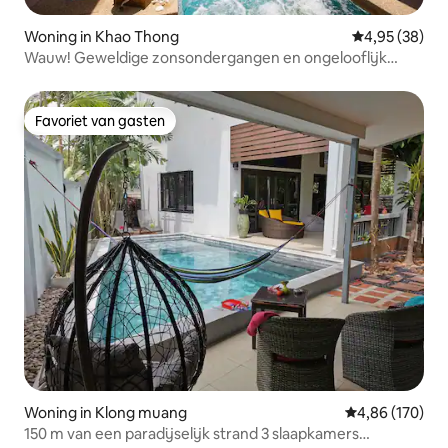
Woning in Khao Thong
Gemiddelde be
4,95 (38)
Wauw! Geweldige zonsondergangen en ongelooflijk
uitzicht op zee!
Favoriet van gasten
Favoriet van gasten
Woning in Klong muang
Gemiddelde beo
4,86 (170)
150 m van een paradijselijk strand 3 slaapkamers