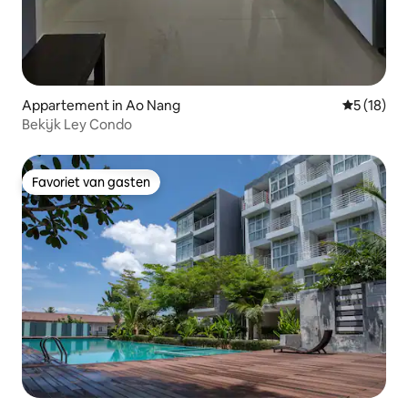
Appartement in Ao Nang
Gemiddelde
5 (18)
Bekijk Ley Condo
Favoriet van gasten
Favoriet van gasten