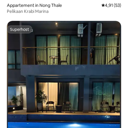
Appartement in Nong Thale
Gemiddelde be
4,91 (53)
Pelikaan Krabi Marina
Superhost
Superhost