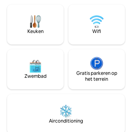
zwembad en een fi
mooi uitzicht op de bergen of het
bij het strand, res
zwembad, een woonkamer met een
apotheek, winkels
slaapbank voor je ontspanning terwijl je
scooterverhuur. H
geniet van het uitzicht op het zwembad.
op een heuvel en 
Het zwembad is ruim en perfect voor
een golfkarretjes
Keuken
Wifi
jou. We zijn oprecht zorgzame en
te gaan van 8.00 tot
vriendelijke verhuurders.
perfecte plek om 
prachtige Ao Nang
Gratis parkeren op
Zwembad
het terrein
Airconditioning