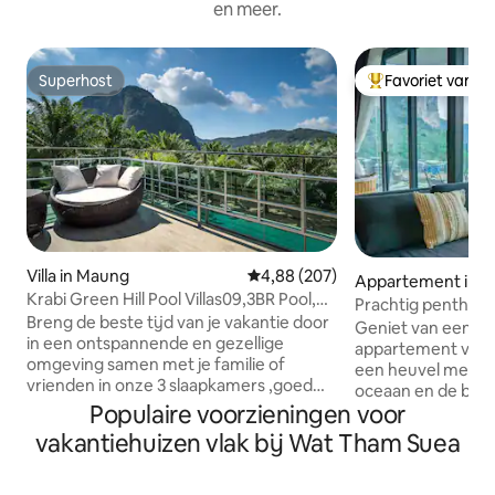
en meer.
Superhost
Favoriet van g
Superhost
Topfavoriet van 
Villa in Maung
Gemiddelde beoordeling van 4,88
4,88 (207)
Appartement in A
Krabi Green Hill Pool Villas09,3BR Pool,
Prachtig penthous
Mtn. uitzicht
Breng de beste tijd van je vakantie door
oceaan, centrum 
Geniet van een p
in een ontspannende en gezellige
appartement van 8
omgeving samen met je familie of
een heuvel met pra
vrienden in onze 3 slaapkamers ,goed
oceaan en de berg
uitgerust en bevat alle faciliteiten die je
Populaire voorzieningen voor
grote woonkamer
nodig hebt tijdens je verblijf, keuken
slaapkamers, twe
vakantiehuizen vlak bij Wat Tham Suea
met keukengerei, 2 badkamers, een
patio's en een bui
terras op de bovenste verdieping waar
appartement is ro
je zonsondergangen kunt zien over een