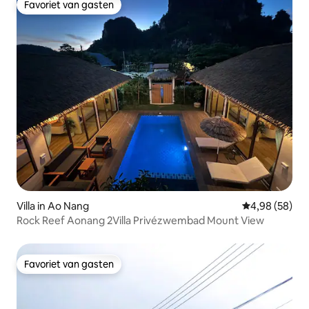
Favoriet van gasten
Favoriet van gasten
Villa in Ao Nang
Gemiddelde be
4,98 (58)
Rock Reef Aonang 2Villa Privézwembad Mount View
Favoriet van gasten
Favoriet van gasten