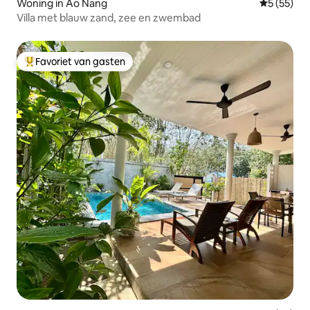
Woning in Ao Nang
Gemiddelde
5 (55)
Villa met blauw zand, zee en zwembad
Favoriet van gasten
Topfavoriet van gasten