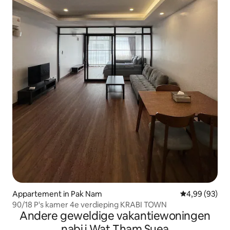
Appartement in Pak Nam
Gemiddelde be
4,99 (93)
90/18 P's kamer 4e verdieping KRABI TOWN
Andere geweldige vakantiewoningen
nabij Wat Tham Suea