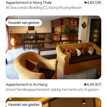
Appartement in Nong Thale
Gemiddelde be
4,83 (29)
At Sea condo (Building C), Klong Muang Beach
Favoriet van gasten
Favoriet van gasten
Appartement in Ao Nang
Gemiddelde be
4,94 (67)
Groot familieappartement vlakbij het centrum, 6 gasten.
Favoriet van gasten
Favoriet van gasten