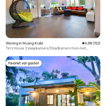
Woning in Muang Krabi
Gemiddelde beo
4,98 (152)
Tin's House 3 slaapkamers/3 badkamers Huis met
privézwembad
Favoriet van gasten
Favoriet van gasten