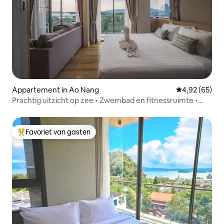
Appartement in Ao Nang
Gemiddelde be
4,92 (65)
Prachtig uitzicht op zee • Zwembad en fitnessruimte •
Strand op 5 minuten
Favoriet van gasten
Topfavoriet van gasten