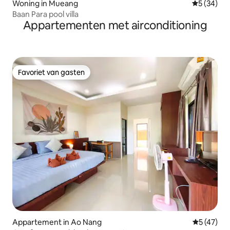
Woning in Mueang
Gemiddelde
5 (34)
Baan Para pool villa
Appartementen met airconditioning
Favoriet van gasten
Favoriet van gasten
Appartement in Ao Nang
Gemiddelde
5 (47)