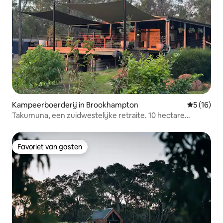
Kampeerboerderij in Brookhampton
Gemiddelde
5 (16)
Takumuna, een zuidwestelijke retraite. 10 hectare
gelukzaligheid!
Favoriet van gasten
Favoriet van gasten