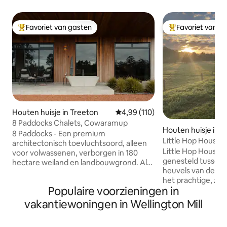
Favoriet van gasten
Favoriet van g
Topfavoriet van gasten
Topfavoriet van 
Houten huisje in Treeton
Gemiddelde beoordeling van 4,99
4,99 (110)
8 Paddocks Chalets, Cowaramup
Houten huisje in 
8 Paddocks - Een premium
Little Hop House 
architectonisch toevluchtsoord, alleen
vallei
Little Hop House is
voor volwassenen, verborgen in 180
genesteld tussen 
hectare weiland en landbouwgrond. Als
heuvels van de Pre
een van de slechts vier afgelegen
het prachtige, zu
chalets op ons uitgestrekte landgoed in
Populaire voorzieningen in
Australië. Geleg
de buurt van Cowaramup, biedt Chalet 3
boerderij, op slec
een intiem toevluchtsoord weg van het
vakantiewoningen in Wellington Mill
het nabijgelegen 
dagelijkse leven, opzettelijk ontworpen
maar een wereld 
om het langzame tempo van de