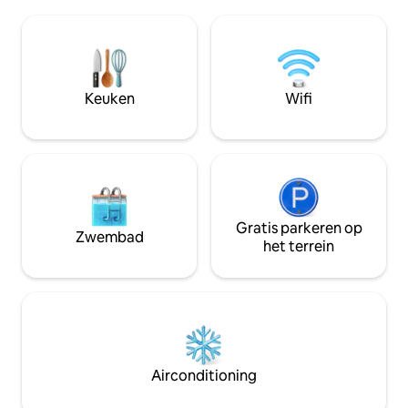
stadsleven. Of je nu lekker bij het vuur
Margaret River Wine Region te vieren.
wilt liggen, de pad
Dompel jezelf onder in de natuur terwijl
genieten van loka
je ons iconische Highland-vee net buiten
of ambachtelijk bi
je raam ziet grazen, proost op de avond
aantal van de scha
met legendarische zonsondergangen
boerderijbewoners
en geniet van een ongeëvenaard
Keuken
Wifi
Hop House staat kl
uitzicht op de vallei.
Gratis parkeren op
Zwembad
het terrein
Airconditioning