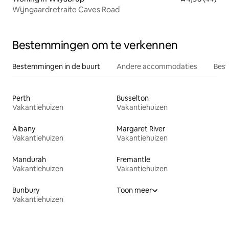
Wijngaardretraite Caves Road
Bestemmingen om te verkennen
Bestemmingen in de buurt
Andere accommodaties
Best
Perth
Busselton
Vakantiehuizen
Vakantiehuizen
Albany
Margaret River
Vakantiehuizen
Vakantiehuizen
Mandurah
Fremantle
Vakantiehuizen
Vakantiehuizen
Bunbury
Toon meer
Vakantiehuizen