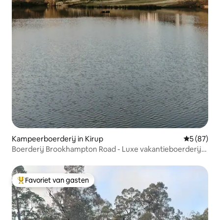
Kampeerboerderij in Kirup
Gemiddelde
5 (87)
Boerderij Brookhampton Road - Luxe vakantieboerderij
in het zuidwesten
Favoriet van gasten
Topfavoriet van gasten