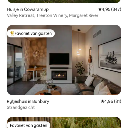
Huisje in Cowaramup
Gemiddelde beo
4,95 (347)
Valley Retreat, Treeton Winery, Margaret River
Favoriet van gasten
Topfavoriet van gasten
Rijtjeshuis in Bunbury
Gemiddelde be
4,96 (81)
Strandgezicht
Favoriet van gasten
Favoriet van gasten