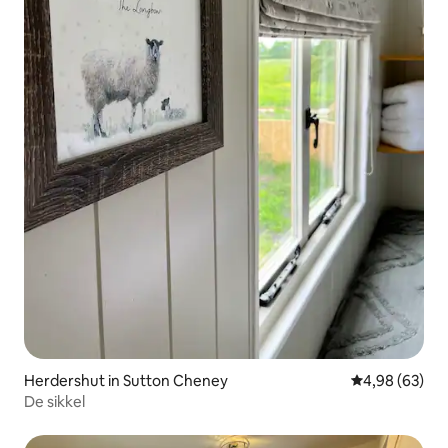
Herdershut in Sutton Cheney
Gemiddelde be
4,98 (63)
De sikkel