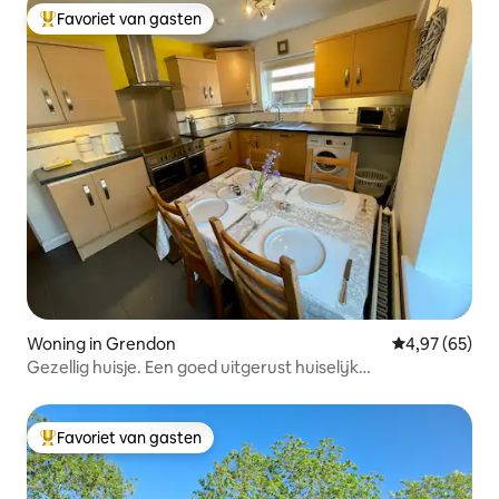
Favoriet van gasten
Topfavoriet van gasten
Woning in Grendon
Gemiddelde be
4,97 (65)
Gezellig huisje. Een goed uitgerust huiselijk
toevluchtsoord.
Favoriet van gasten
Topfavoriet van gasten