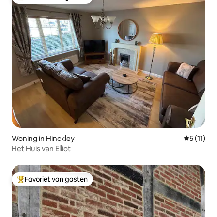
Topfavoriet van gasten
Woning in Hinckley
Gemiddeld
5 (11)
Het Huis van Elliot
Favoriet van gasten
Topfavoriet van gasten