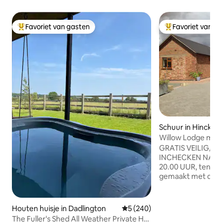
Favoriet van gasten
Favoriet van g
Topfavoriet van gasten
Topfavoriet van 
Schuur in Hinckley
Willow Lodge met
parkeerplaats
GRATIS VEILIG/B
INCHECKEN NA 15
20.00 UUR, tenzij 
gemaakt met de 
BIJEENKOMSTEN O
UITCHECKEN VOOR
huisje op de bega
Houten huisje in Dadlington
Gemiddelde beoordeling van 5
5 (240)
rustige Lane , op s
The Fuller's Shed All Weather Private Hot