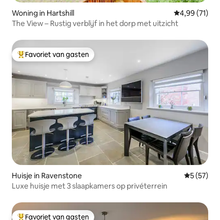
Woning in Hartshill
Gemiddelde be
4,99 (71)
The View – Rustig verblijf in het dorp met uitzicht
Favoriet van gasten
Topfavoriet van gasten
Huisje in Ravenstone
Gemiddelde
5 (57)
Luxe huisje met 3 slaapkamers op privéterrein
Favoriet van gasten