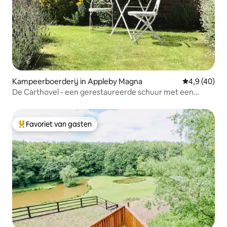
Kampeerboerderij in Appleby Magna
Gemiddelde b
4,9 (40)
De Carthovel - een gerestaureerde schuur met een
prachtig uitzicht!
Favoriet van gasten
Topfavoriet van gasten