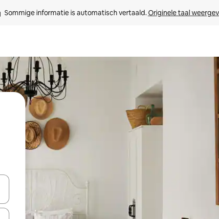
Sommige informatie is automatisch vertaald. 
Originele taal weerge
een keuze met je de pijltjestoetsen omhoog en omlaag, óf door te tik