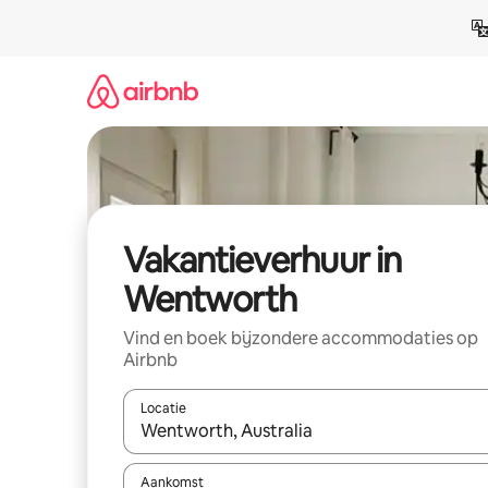
Ga
direct
naar
inhoud
Vakantieverhuur in
Wentworth
Vind en boek bijzondere accommodaties op
Airbnb
Locatie
Wanneer er suggesties beschikbaar zijn, maak je 
Aankomst