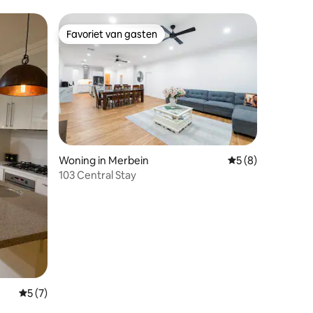
Favoriet van gasten
Favoriet van gasten
ecensies
Woning in Merbein
Gemiddelde beoord
5 (8)
103 Central Stay
Gemiddelde beoordeling van 5 uit 5, 7 recensies
5 (7)