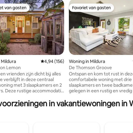
iet van gasten
Favoriet van gasten
iet van gasten
Favoriet van gasten
 Mildura
Gemiddelde beoordeling van 4,94 uit 5, 156 r
4,94 (156)
Woning in Mildura
 van 4,95 uit 5, 40 recensies
s on Lemon
De Thomson Groove
s
Ontspan en kom tot rust in dez
 verblijft in deze centraal
comfortabele woning met drie
oning met 3 slaapkamers en 2
slaapkamers en twee badkame
s. Deze rustige accommodatie
gelegen in een rustig en vredig
ecte plek om zo veel of zo
Mildura. Geniet van het beste 
 voorzieningen in vakantiewoningen in
doen als je wilt, met zijn
werelden met een korte wande
htertuin is het niet moeilijk
de Murray-rivier, waar je de
spannen en tot rust te komen.
schilderachtige rivierwandelin
luit om te gaan, is het een
naar de stad kunt volgen, of rij
jke wandeling naar onze
naar het stadscentrum, de res
 rivieroever, of een wandeling
en de winkels van Mildura. Ges