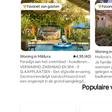
Favoriet van gasten
Favor
Topfavoriet van gasten
Topfavor
Woning in
Woning in Mildura
Gemiddelde beoordeling
4,95 (40)
Mellorie'
Paradijs aan het zwembad - huisdieren
Je familie en vrienden zijn dicht bij alle
toegestaan
VERWARMD ZWEMBAD EN SPA - 9
wanneer je
SLAAPPLAATSEN - Een stijlvolle ervaring.
gelegen w
Gezinsvriendelijk toevluchtsoord met
badkamer
een ongerept in de grond aangelegd
is de perf
Populaire
zonne-energiezwembad en een
weinig te 
verwarmde spa - een ruime
enorme ac
buitenruimte voor entertainment. Op
om te ont
slechts enkele minuten van een
Als je bes
prachtige, enorme, omheinde speeltuin
gemakkeli
voor kinderen (Park for Play) en op
prachtige