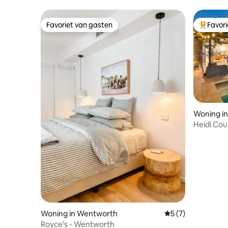
Favoriet van gasten
Favor
Favoriet van gasten
Topfavor
Woning in
Heidi Cou
Woning in Wentworth
Gemiddelde beoord
5 (7)
Royce's - Wentworth