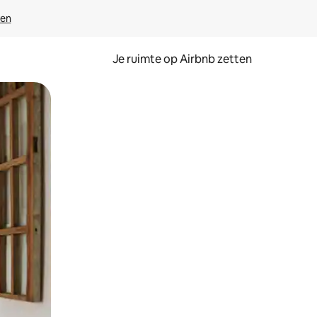
ven
Je ruimte op Airbnb zetten
ken of swipen.