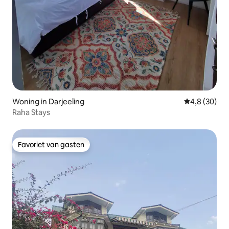
Woning in Darjeeling
Gemiddelde b
4,8 (30)
Raha Stays
Favoriet van gasten
Favoriet van gasten