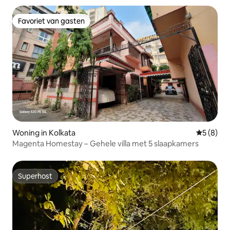
Favoriet van gasten
Favoriet van gasten
Woning in Kolkata
Gemiddeld
5 (8)
Magenta Homestay – Gehele villa met 5 slaapkamers
Superhost
Superhost