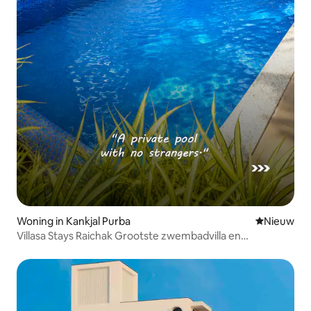
Woning in Kankjal Purba
Nieuwe ac
Nieuw
Villasa Stays Raichak Grootste zwembadvilla en
videospelletjes.