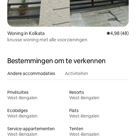
Woning in Kolkata
Gemiddelde be
4,98 (48)
knusse woning met alle voorzieningen
Bestemmingen om te verkennen
Andere accommodaties
Activiteiten
Privésuites
Resorts
West-Bengalen
West-Bengalen
Ecolodges
Flats
West-Bengalen
West-Bengalen
Service-appartementen
Tenten
West-Bengalen
West-Bengalen