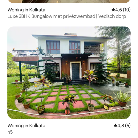
Woning in Kolkata
Gemiddelde b
4,6 (10)
Luxe 3BHK Bungalow met privézwembad | Vedisch dorp
Woning in Kolkata
Gemiddelde 
4,8 (5)
n5