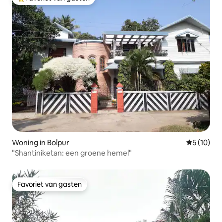
Topfavoriet van gasten
Woning in Bolpur
Gemiddelde
5 (10)
"Shantiniketan: een groene hemel"
Favoriet van gasten
Favoriet van gasten