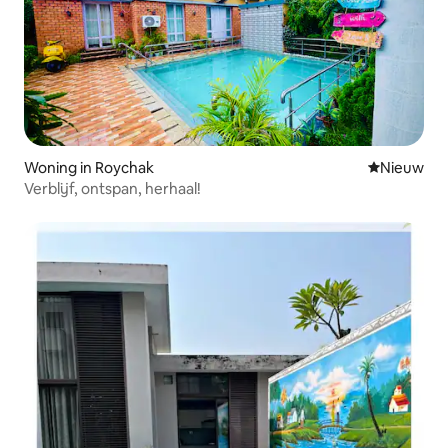
Woning in Roychak
Nieuwe ac
Nieuw
Verblijf, ontspan, herhaal!