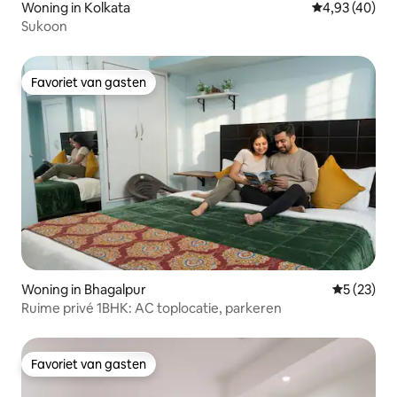
Woning in Kolkata
Gemiddelde be
4,93 (40)
Sukoon
Favoriet van gasten
Favoriet van gasten
Woning in Bhagalpur
Gemiddelde
5 (23)
Ruime privé 1BHK: AC toplocatie, parkeren
Favoriet van gasten
Favoriet van gasten