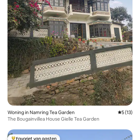
Woning in Namring Tea Garden
Gemiddelde
5 (13)
The Bougainvillea House Gielle Tea Garden
Favoriet van gasten