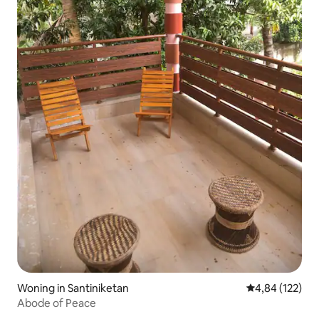
Woning in Santiniketan
Gemiddelde beo
4,84 (122)
Abode of Peace