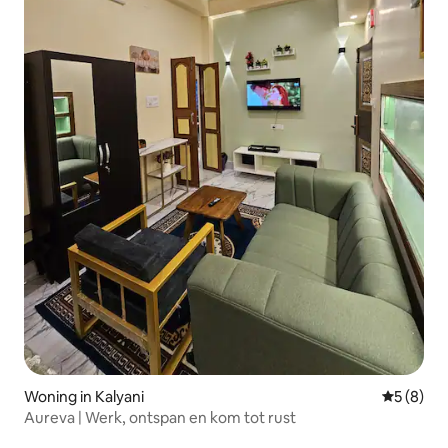
Woning in Kalyani
Gemiddeld
5 (8)
Aureva | Werk, ontspan en kom tot rust