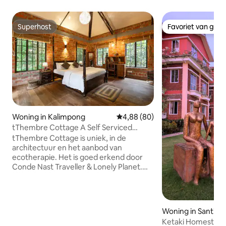
Superhost
Favoriet van gas
Superhost
Favoriet van gas
Woning in Kalimpong
Gemiddelde beoordeling van 4,8
4,88 (80)
tThembre Cottage A Self Serviced
Residence
tThembre Cottage is uniek, in de
architectuur en het aanbod van
ecotherapie. Het is goed erkend door
Conde Nast Traveller & Lonely Planet.
Gelegen te midden van een weelderige
groene omgeving en uitzicht op de
heuvels, is het een paar stappen
verwijderd van ShantiKunj, een
Woning in Santini
voorbeeldige flora-kwekerij. De
Ketaki Homestay-
bus-/taxistandplaats in het