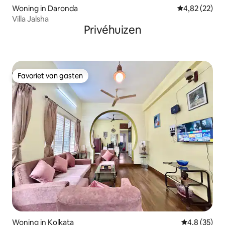
Woning in Daronda
Gemiddelde be
4,82 (22)
Villa Jalsha
Privéhuizen
Favoriet van gasten
Favoriet van gasten
Woning in Kolkata
Gemiddelde b
4,8 (35)