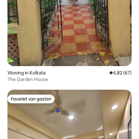
Woning in Kolkata
Gemiddelde be
4,82 (67)
The Garden House
Favoriet van gasten
Favoriet van gasten