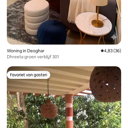
Woning in Deoghar
Gemiddelde be
4,83 (36)
Dhreeta groen verblijf 301
Favoriet van gasten
Favoriet van gasten