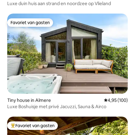
Luxe duin huis aan strand en noordzee op Vlieland
Favoriet van gasten
Favoriet van gasten
Tiny house in Almere
Gemiddelde beo
4,95 (100)
Luxe Boshuisje met privé Jacuzzi, Sauna & Airco
Favoriet van gasten
Topfavoriet van gasten