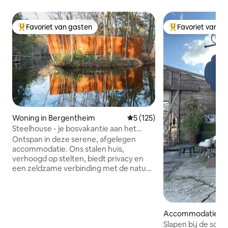
Favoriet van gasten
Favoriet van g
Topfavoriet van gasten
Topfavoriet van 
Woning in Bergentheim
Gemiddelde beoordeling van 5
5 (125)
Steelhouse - je bosvakantie aan het
meer
Ontspan in deze serene, afgelegen
accommodatie. Ons stalen huis,
verhoogd op stelten, biedt privacy en
een zeldzame verbinding met de natuur.
Ontspan in de sauna voor een rustig
toevluchtsoord. Op het hoogste punt
over het water houdt een zithoek met
een 360º houtkachel je gezellig. Geniet
Accommodatie in
van filmavonden met een beamer en
Slapen bij de sch
luidspreker voor extra entertainment.