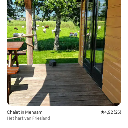
Chalet in Menaam
Gemiddelde be
4,92 (25)
Het hart van Friesland