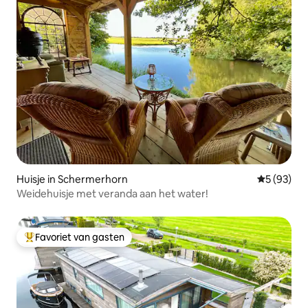
Huisje in Schermerhorn
Gemiddelde
5 (93)
Weidehuisje met veranda aan het water!
Favoriet van gasten
Topfavoriet van gasten