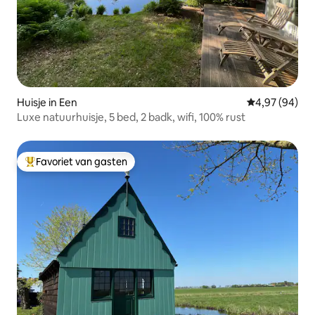
Huisje in Een
Gemiddelde be
4,97 (94)
Luxe natuurhuisje, 5 bed, 2 badk, wifi, 100% rust
Favoriet van gasten
Topfavoriet van gasten