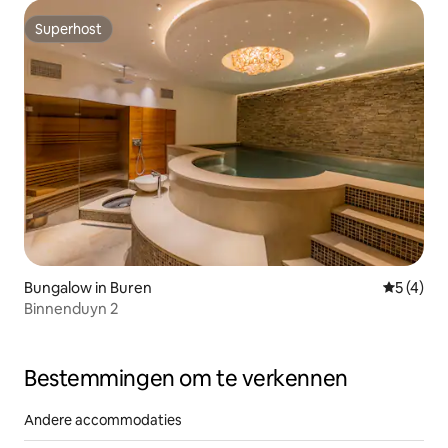
Superhost
Superhost
Bungalow in Buren
Gemiddeld
5 (4)
Binnenduyn 2
Bestemmingen om te verkennen
Andere accommodaties