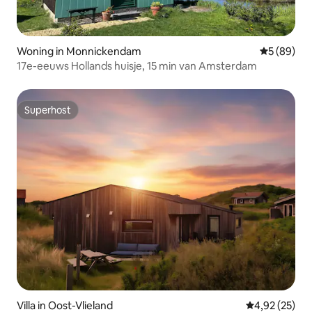
Woning in Monnickendam
Gemiddelde
5 (89)
17e-eeuws Hollands huisje, 15 min van Amsterdam
Superhost
Superhost
Villa in Oost-Vlieland
Gemiddelde be
4,92 (25)