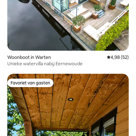
Woonboot in Warten
Gemiddelde be
4,98 (52)
Unieke watervilla nabij Eernewoude
Favoriet van gasten
Favoriet van gasten