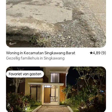
Woning in Kecamatan Singkawang Barat
Gemiddelde b
4,89 (9)
Gezellig familiehuis in Singkawang
Favoriet van gasten
Favoriet van gasten