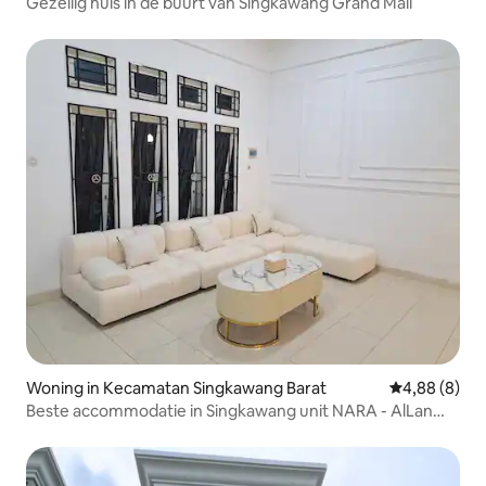
Gezellig huis in de buurt van Singkawang Grand Mall
Woning in Kecamatan Singkawang Barat
Gemiddelde b
4,88 (8)
Beste accommodatie in Singkawang unit NARA - AlLan
Group