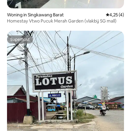
Woning in Singkawang Barat
Gemiddelde b
4,25 (4)
Homestay Vtwo Pucuk Merah Garden (vlakbij SG mall)
Superhost
Superhost