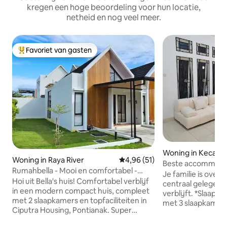
kregen een hoge beoordeling voor hun locatie,
netheid en nog veel meer.
Favoriet van gasten
Topfavoriet van gasten
Woning in Kecama
Woning in Raya River
Gemiddelde beoordeling van 4,9
4,96 (51)
wang Barat
Beste accommodat
Rumahbella - Mooi en comfortabel -
NARA - AlLan Gro
Je familie is overal
Citra Garden Aneka
Hoi uit Bella's huis! Comfortabel verblijf
centraal gelegen
in een modern compact huis, compleet
verblijft. *Slaapkamers •Kingsize bed
met 2 slaapkamers en topfaciliteiten in
met 3 slaapkamers
Ciputra Housing, Pontianak. Super
•make-uptafel *2 badkamers •Zeep
strategische locatie - 3 minuten naar
•Shampoo •tandpa