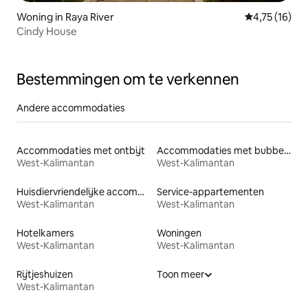
Woning in Raya River
Gemiddelde be
4,75 (16)
Cindy House
Bestemmingen om te verkennen
Andere accommodaties
Accommodaties met ontbijt
Accommodaties met bubbelbad
West-Kalimantan
West-Kalimantan
Huisdiervriendelijke accommodaties
Service-appartementen
West-Kalimantan
West-Kalimantan
Hotelkamers
Woningen
West-Kalimantan
West-Kalimantan
Rijtjeshuizen
Toon meer
West-Kalimantan