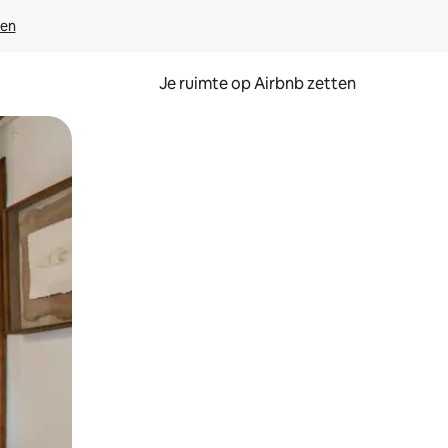
ven
Je ruimte op Airbnb zetten
ken of swipen.