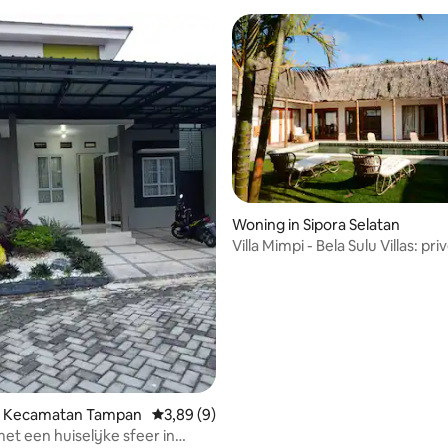
Woning in Sipora Selatan
Villa Mimpi - Bela Sulu Villas: pri
3 slaapkamers
n Kecamatan Tampan
Gemiddelde beoordeling van 3,89 uit 5, 9 r
3,89 (9)
et een huiselijke sfeer in