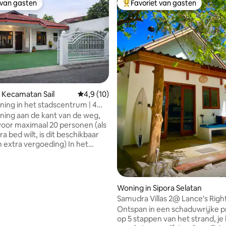
 van gasten
Favoriet van gasten
 van gasten
Topfavoriet van gasten
 Kecamatan Sail
Gemiddelde beoordeling van 4,9 uit 5, 10 r
4,9 (10)
ing in het stadscentrum | 4
rs | Geweldig voor groepen
ing aan de kant van de weg,
voor maximaal 20 personen (als
ra bed wilt, is dit beschikbaar
xtra vergoeding) In het
van Pekanbaru, op 5 minuten
baru Mall, op 7 minuten van
ld Mall / Ska / Transmart Mall.
 politie, vlakbij het kantoor van
Woning in Sipora Selatan
eling van 5 uit 5, 9 recensies
neur, omgeven door culinaire
Samudra Villas 2@ Lance's Right
(eetgelegenheden), drukke
wifi/4G)
Ontspan in een schaduwrijke p
veilig en rustig. Vlakbij de 24-
op 5 stappen van het strand, je
maret. De buurt is uitgerust