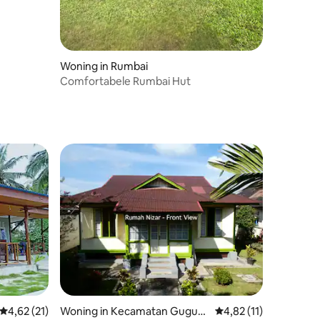
Woning in Rumbai
Comfortabele Rumbai Hut
Gemiddelde beoordeling van 4,62 uit 5, 21 recensies
4,62 (21)
Woning in Kecamatan Guguk
Gemiddelde beoordelin
4,82 (11)