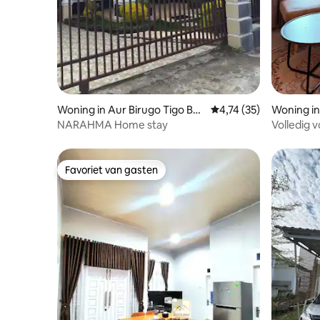
Woning in Aur Birugo Tigo Bal
Gemiddelde beoordelin
4,74 (35)
Woning i
eh
NARAHMA Home stay
Volledig v
slaapkame
UNRI, UIN
Favoriet van gasten
Favoriet van gasten