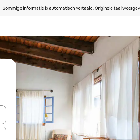
Sommige informatie is automatisch vertaald. 
Originele taal weerge
een keuze met je de pijltjestoetsen omhoog en omlaag, óf door te tik