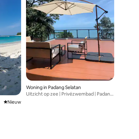
Woning in Padang Selatan
Uitzicht op zee | Privézwembad | Padang
| Akrya Villa
Nieuwe accommodatie
Nieuw