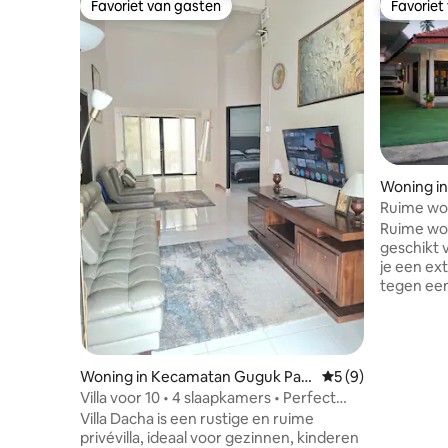
Favoriet van gasten
Favoriet
Favoriet van gasten
Favoriet
Woning in
Ruime won
slaapkame
Ruime won
geschikt 
je een ext
tegen een e
centrum 
van Pekan
Living Wor
Vlakbij de
Woning in Kecamatan Guguk Panj
Gemiddelde beoord
5 (9)
de gouver
ang
Villa voor 10 • 4 slaapkamers • Perfect
plekken 
voor groepen
Villa Dacha is een rustige en ruime
gebieden, 
privévilla, ideaal voor gezinnen, kinderen
uurs Indo