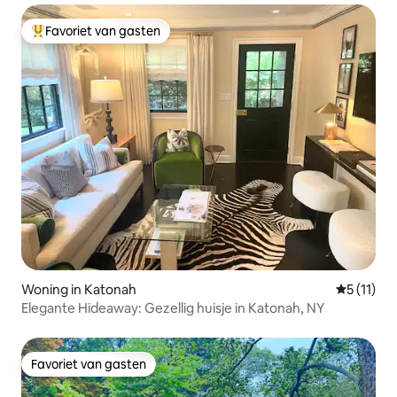
Favoriet van gasten
Topfavoriet van gasten
Woning in Katonah
Gemiddeld
5 (11)
Elegante Hideaway: Gezellig huisje in Katonah, NY
Favoriet van gasten
Favoriet van gasten