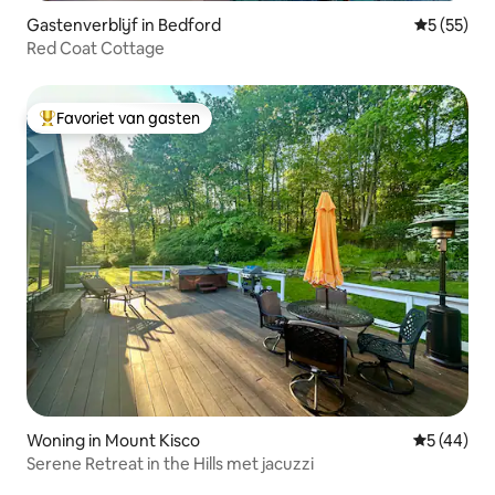
Gastenverblijf in Bedford
Gemiddelde
5 (55)
Red Coat Cottage
Favoriet van gasten
Topfavoriet van gasten
Woning in Mount Kisco
Gemiddelde
5 (44)
Serene Retreat in the Hills met jacuzzi