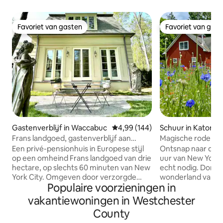
Favoriet van gasten
Favoriet van gas
Favoriet van gasten
Favoriet van gas
Gastenverblijf in Waccabuc
Gemiddelde beoordeling van 4,99
4,99 (144)
Schuur in Katonah
Frans landgoed, gastenverblijf aan
Magische rode sc
privémeer
zoutwaterzwemba
Een privé-pensionhuis in Europese stijl
Ontsnap naar de m
op een omheind Frans landgoed van drie
uur van New York C
hectare, op slechts 60 minuten van New
echt nodig. Dompel jezelf onder in het
York City. Omgeven door verzorgde
wonderland van de
Populaire voorzieningen in
tuinen, 18e-eeuwse standbeelden en
bloemen die in juni
een privémoor, voelt de omgeving alsof
schilderachtige 
vakantiewoningen in Westchester
je naar een andere wereld wordt
levendige lokale 
County
getransporteerd – een toevluchtsoord
Ontspan in een v