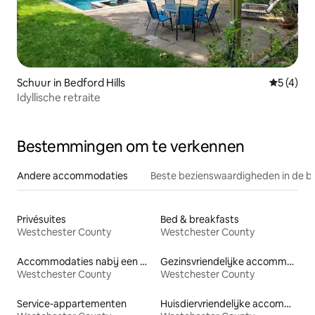
Schuur in Bedford Hills
Gemiddeld
5 (4)
Idyllische retraite
Bestemmingen om te verkennen
Andere accommodaties
Beste bezienswaardigheden in de b
Privésuites
Bed & breakfasts
Westchester County
Westchester County
Accommodaties nabij een meer
Gezinsvriendelijke accommodaties
Westchester County
Westchester County
Service-appartementen
Huisdiervriendelijke accommodaties