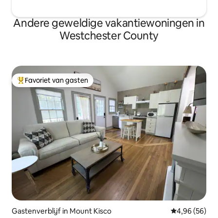
Andere geweldige vakantiewoningen in
Westchester County
Favoriet van gasten
Topfavoriet van gasten
Gastenverblijf in Mount Kisco
Gemiddelde be
4,96 (56)