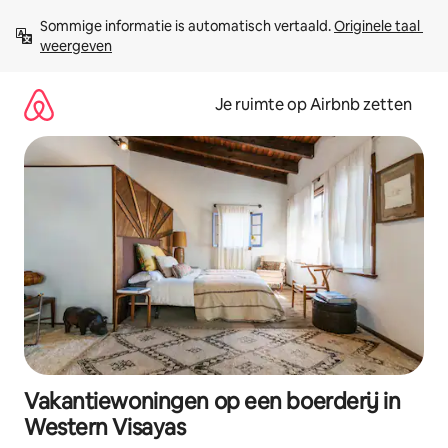
Ga
Sommige informatie is automatisch vertaald. 
Originele taal 
direct
weergeven
naar
inhoud
Je ruimte op Airbnb zetten
Vakantiewoningen op een boerderij in
Western Visayas