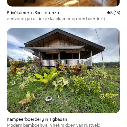
Privékamer in San Lorenzo
Gemiddelde
5 (15)
eenvoudige rustieke slaapkamer op een boerderij
Kampeerboerderij in Tigbauan
Modern bamboehuis in het midden van rijstveld