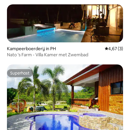
Kampeerboerderij in PH
Gemiddelde b
4,67 (3)
Nato 's Farm - Villa Kamer met Zwembad
Superhost
Superhost