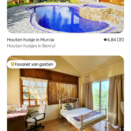
Houten huisje in Murcia
Gemiddelde be
4,84 (31)
Houten huisjes in Benryl
Favoriet van gasten
Topfavoriet van gasten