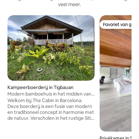
veel meer.
Favoriet van gas
Favoriet van gas
Kampeerboerderij in Tigbauan
Modern bamboehuis in het midden van
rijstveld
Welkom bij The Cabin in Barcelona.
Deze boerderij is een fusie van modern
en traditioneel concept in harmonie met
de natuur. Verscholen in het rustige Sitio
Barcelona in Buyuan, Tigbauan, Iloilo, is
The Cabin een perfecte plek om te
ontspannen, de stekker uit het
Privékamer in Silay