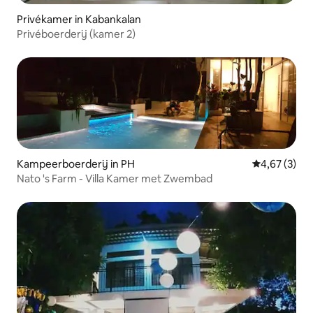
Privékamer in Kabankalan
Privéboerderij (kamer 2)
Kampeerboerderij in PH
Gemiddelde b
4,67 (3)
Nato 's Farm - Villa Kamer met Zwembad