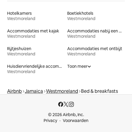
Hotelkamers
Boetiekhotels
Westmoreland
Westmoreland
Accommodaties met kajak
Accommodaties nabij een meer
Westmoreland
Westmoreland
Rijtjeshuizen
Accommodaties met ontbijt
Westmoreland
Westmoreland
Huisdiervriendelijke accommodaties
Toon meer
Westmoreland
Airbnb
Jamaica
Westmoreland
Bed & breakfasts
© 2026 Airbnb, Inc.
Privacy
Voorwaarden