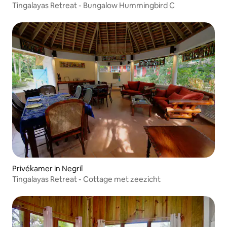
Tingalayas Retreat - Bungalow Hummingbird C
Privékamer in Negril
Tingalayas Retreat - Cottage met zeezicht