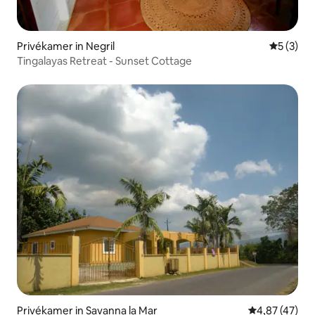
Privékamer in Negril
Gemiddeld
5 (3)
Tingalayas Retreat - Sunset Cottage
Privékamer in Savanna la Mar
Gemiddelde be
4,87 (47)