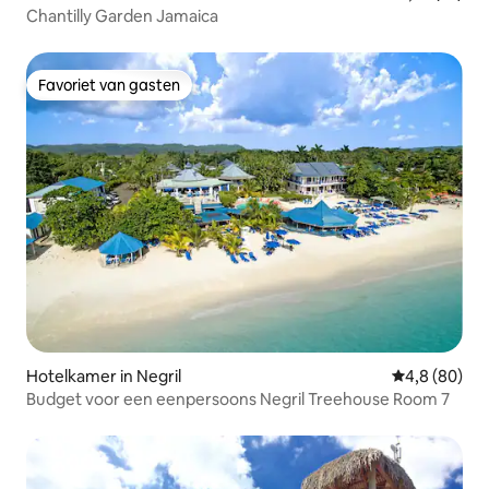
Chantilly Garden Jamaica
Favoriet van gasten
Favoriet van gasten
Hotelkamer in Negril
Gemiddelde b
4,8 (80)
Budget voor een eenpersoons Negril Treehouse Room 7