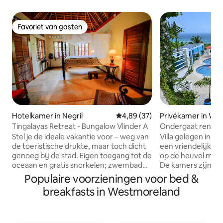
Favoriet van gasten
Favoriet van gasten
Privékamer in Wh
Hotelkamer in Negril
Gemiddelde beoordeling van 4,8
4,89 (37)
Ondergaat renova
Tingalayas Retreat - Bungalow Vlinder A
orkaan.
Villa gelegen in W
Stel je de ideale vakantie voor – weg van
een vriendelijke 
de toeristische drukte, maar toch dicht
op de heuvel met 
genoeg bij de stad. Eigen toegang tot de
De kamers zijn ze
oceaan en gratis snorkelen; zwembad
goed verlicht, voo
met oceaanwater; schoonmaak om de
Populaire voorzieningen voor bed &
ongelooflijke zo
dag; dagelijks gratis warm ontbijt;
breakfasts in Westmoreland
zonsondergang. On
hangmatten die je naar believen kunt
verblijf zeer comf
gebruiken; ontspan en geniet van je
gedenkwaardig te
privacy en je thuis weg van huis.
ernaar streven om
Bungalow Butterfly A biedt een rustig