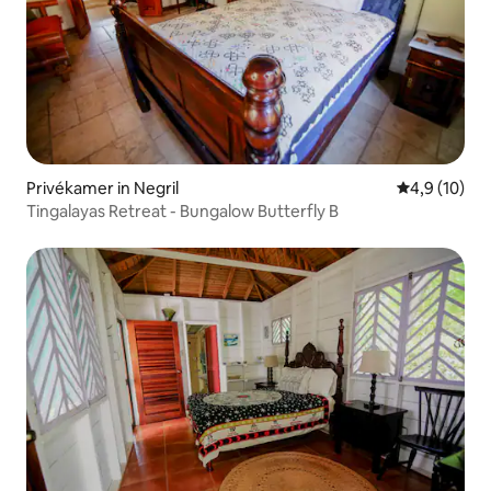
Privékamer in Negril
Gemiddelde b
4,9 (10)
Tingalayas Retreat - Bungalow Butterfly B