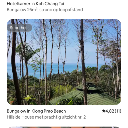
Hotelkamer in Koh Chang Tai
Bungalow 26m², strand op loopafstand
Superhost
Superhost
Bungalow in Klong Prao Beach
Gemiddelde be
4,82 (11)
Hillside House met prachtig uitzicht nr. 2