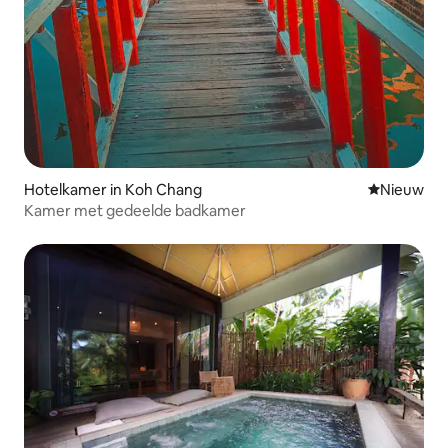
Hotelkamer in Koh Chang
Nieuwe ac
Nieuw
Kamer met gedeelde badkamer