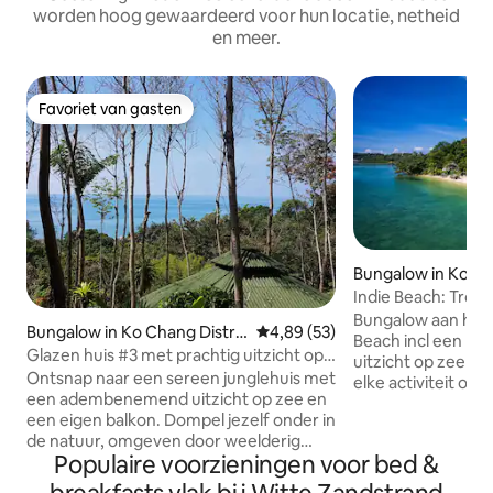
worden hoog gewaardeerd voor hun locatie, netheid
en meer.
Favoriet van gasten
Favoriet van gasten
Bungalow in Ko C
Indie Beach: Trop
geweldig uitzicht 
Bungalow aan het 
Bungalow in Ko Chang Distric
Gemiddelde beoordeling van 4,8
4,89 (53)
Beach incl een ke
t
Glazen huis #3 met prachtig uitzicht op
uitzicht op zee en
zee
Ontsnap naar een sereen junglehuis met
elke activiteit of 
een adembenemend uitzicht op zee en
de avond. Badkame
een eigen balkon. Dompel jezelf onder in
gerenoveerd. De 
de natuur, omgeven door weelderig
waar de jungle he
Populaire voorzieningen voor bed &
groen en de rustgevende geluiden van
10 meter van het 
wilde dieren. Perfect om te ontspannen,
snorkelen, kajakk