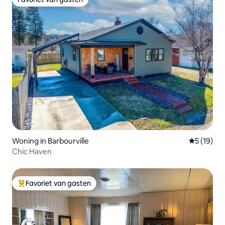
Favoriet van gasten
Woning in Barbourville
Gemiddelde
5 (19)
Chic Haven
Favoriet van gasten
Topfavoriet van gasten