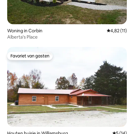
Woning in Corbin
Gemiddelde be
4,82 (11)
Alberta's Place
Favoriet van gasten
Favoriet van gasten
Houten huisje in Williamsburg
Gemiddelde
5 (14)