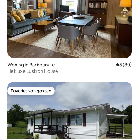
Woning in Barbourville
Gemiddelde
5 (80)
Het luxe Lustron House
Favoriet van gasten
Favoriet van gasten