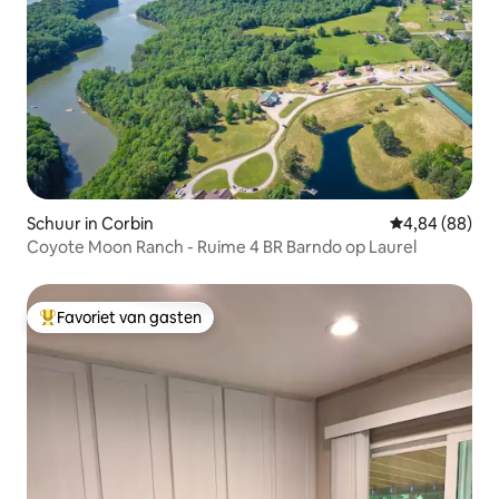
Schuur in Corbin
Gemiddelde be
4,84 (88)
Coyote Moon Ranch - Ruime 4 BR Barndo op Laurel
Favoriet van gasten
Topfavoriet van gasten