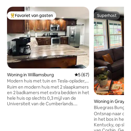
Favoriet van gasten
Superhost
Topfavoriet van gasten
Superhost
Woning in Williamsburg
Gemiddelde beoordeling van 
5 (67)
Modern huis met tuin en Tesla-oplader,
naast UC!
Ruim en modern huis met 2 slaapkamers
en 2 badkamers met extra bedden in het
hele huis op slechts 0,3 mijl van de
Woning in Gray
Universiteit van de Cumberlands.
Bluegrass Bungal
Comfortabel geschikt voor maximaal 9
Ontsnap naar dit 
personen met een kingsize bed en een
in het bos in het 
eigen badkamer, een gezellige
Kentucky, op slec
slaapkamer met een queensize bed en
van Corbin. Geniet