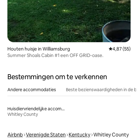
Houten huisje in Williamsburg
Gemiddelde be
4,87 (55)
Summer Shoals Cabin #1 een OFF GRID-oase.
Bestemmingen om te verkennen
Andere accommodaties
Beste bezienswaardigheden in de b
Huisdiervriendelijke accommodaties
Whitley County
Airbnb
Verenigde Staten
Kentucky
Whitley County