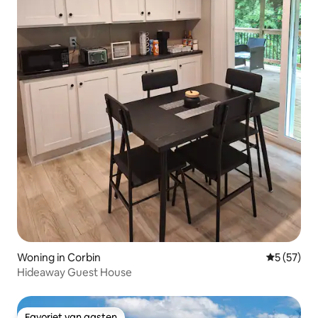
Woning in Corbin
Gemiddelde
5 (57)
Hideaway Guest House
Favoriet van gasten