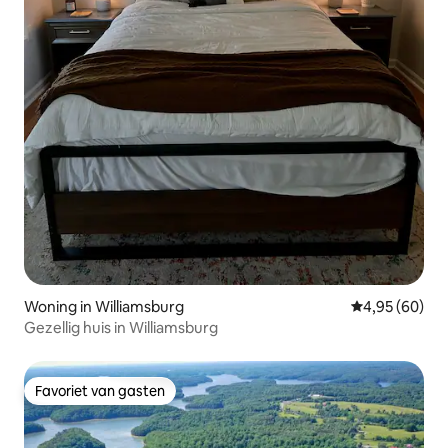
Woning in Williamsburg
Gemiddelde be
4,95 (60)
Gezellig huis in Williamsburg
Favoriet van gasten
Favoriet van gasten