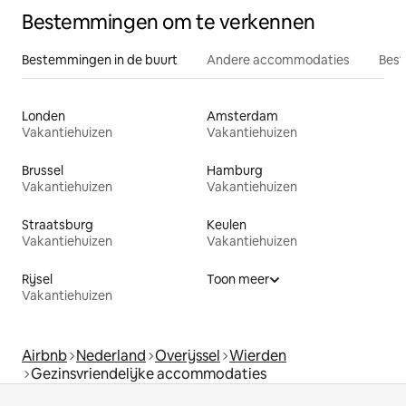
Bestemmingen om te verkennen
Bestemmingen in de buurt
Andere accommodaties
Best
Londen
Amsterdam
Vakantiehuizen
Vakantiehuizen
Brussel
Hamburg
Vakantiehuizen
Vakantiehuizen
Straatsburg
Keulen
Vakantiehuizen
Vakantiehuizen
Rijsel
Toon meer
Vakantiehuizen
Airbnb
Nederland
Overijssel
Wierden
Gezinsvriendelijke accommodaties