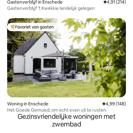
Gastenverblijf in Enschede
Gemiddelde beo
4,91 (214)
Gastenverblijf 't Kwekkie landelijk gelegen
Favoriet van gasten
Topfavoriet van gasten
Woning in Enschede
Gemiddelde beo
4,99 (148)
Het Goede Gemoed; om echt even uit te rusten.
Gezinsvriendelijke woningen met
zwembad