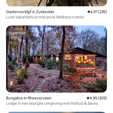
Gastenverblijf in Zuidwolde
Gemiddelde beo
4,91 (226)
Luxe Vakantiehuis met privé Wellness ruimte
Superhost
Superhost
Bungalow in Rheezerveen
Gemiddelde beo
4,95 (209)
Lodge in een bosrijke omgeving met Hottub & Sauna