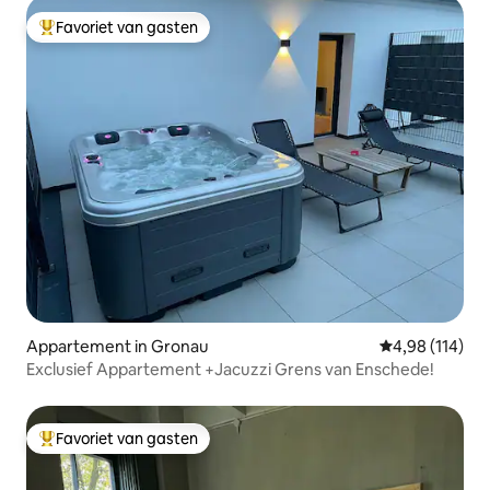
Favoriet van gasten
Topfavoriet van gasten
Appartement in Gronau
Gemiddelde beo
4,98 (114)
Exclusief Appartement +Jacuzzi Grens van Enschede!
Favoriet van gasten
Topfavoriet van gasten