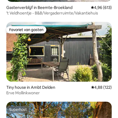
Gastenverblijf in Beemte-Broekland
Gemiddelde beo
4,96 (613)
't Veldhoentje - B&B/Vergaderruimte/Vakantiehuis
Favoriet van gasten
Favoriet van gasten
Tiny house in Ambt Delden
Gemiddelde beo
4,88 (122)
Erve Mollinkwoner
Superhost
Superhost