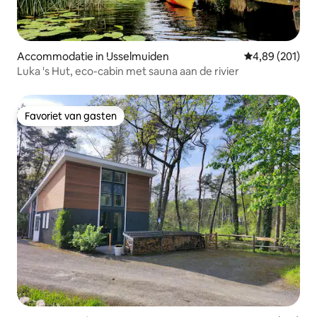
Accommodatie in IJsselmuiden
Gemiddelde beo
4,89 (201)
Luka 's Hut, eco-cabin met sauna aan de rivier
Favoriet van gasten
Favoriet van gasten