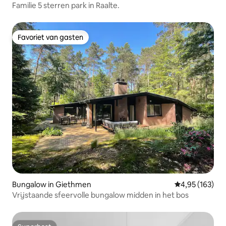
Familie 5 sterren park in Raalte.
Favoriet van gasten
Favoriet van gasten
Bungalow in Giethmen
Gemiddelde beo
4,95 (163)
Vrijstaande sfeervolle bungalow midden in het bos