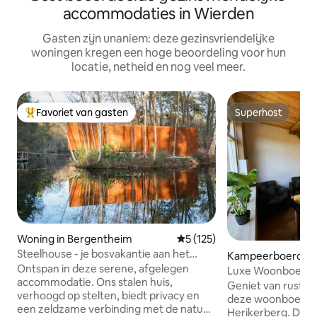
accommodaties in Wierden
Gasten zijn unaniem: deze gezinsvriendelijke
woningen kregen een hoge beoordeling voor hun
locatie, netheid en nog veel meer.
Favoriet van gasten
Superhost
Topfavoriet van gasten
Superhost
Woning in Bergentheim
Gemiddelde beoordeling van 5
5 (125)
Steelhouse - je bosvakantie aan het
Kampeerboerderij
meer
Ontspan in deze serene, afgelegen
o
Luxe Woonboerderi
accommodatie. Ons stalen huis,
personen.
Geniet van rust, r
verhoogd op stelten, biedt privacy en
deze woonboerder
een zeldzame verbinding met de natuur.
Herikerberg. De w