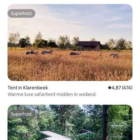
Superhost
Superhost
Tent in Klarenbeek
Gemiddelde beo
4,87 (474)
Warme luxe safaritent midden in weiland.
Superhost
Superhost