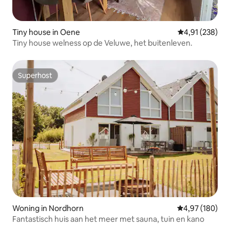
Tiny house in Oene
Gemiddelde beo
4,91 (238)
Tiny house welness op de Veluwe, het buitenleven.
Superhost
Superhost
Woning in Nordhorn
Gemiddelde beo
4,97 (180)
Fantastisch huis aan het meer met sauna, tuin en kano