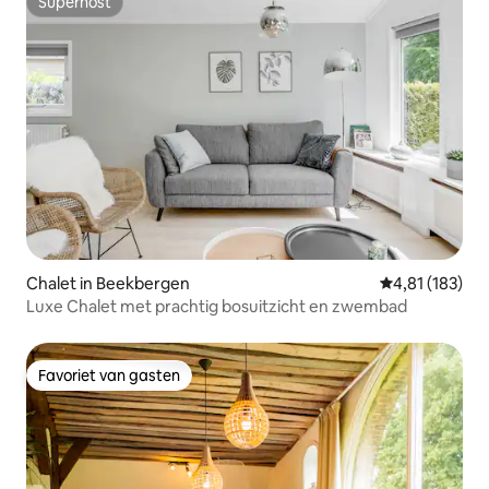
Superhost
Superhost
Chalet in Beekbergen
Gemiddelde beo
4,81 (183)
Luxe Chalet met prachtig bosuitzicht en zwembad
Favoriet van gasten
Favoriet van gasten