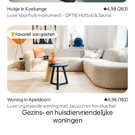
Huisje in Koekange
Gemiddelde beo
4,98 (263)
Luxe Voorhuis monument - OPTIE Hottub & Sauna
Favoriet van gasten
Topfavoriet van gasten
Woning in Apeldoorn
Gemiddelde beo
4,96 (182)
Luxe vrijstaande woning met Jacuzzi en houtkachel
Gezins- en huisdiervriendelijke
woningen