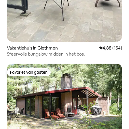
Vakantiehuis in Giethmen
Gemiddelde beo
4,88 (164)
Sfeervolle bungalow midden in het bos.
Favoriet van gasten
Favoriet van gasten