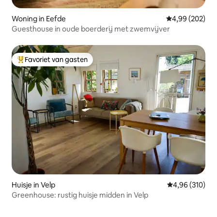
Woning in Eefde
Gemiddelde beo
4,99 (202)
Guesthouse in oude boerderij met zwemvijver
Favoriet van gasten
Topfavoriet van gasten
Huisje in Velp
Gemiddelde beo
4,96 (310)
Greenhouse: rustig huisje midden in Velp