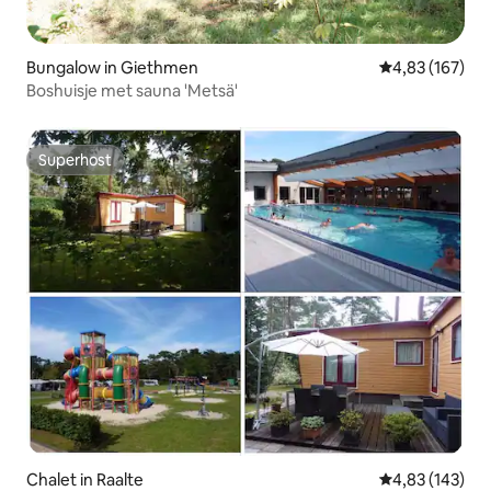
Bungalow in Giethmen
Gemiddelde beo
4,83 (167)
Boshuisje met sauna 'Metsä'
Superhost
Superhost
Chalet in Raalte
Gemiddelde beo
4,83 (143)