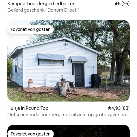
Kampeerboerderij in Ledbetter
Gemiddelde
5 (26)
Geliefd geschenk “Donum Dilecti”
Favoriet van gasten
Favoriet van gasten
Huisje in Round Top
Gemiddelde be
4,93 (83)
Ontspannende boerderij met uitzicht op grote vijver en
zwembad
Favoriet van gasten
Favoriet van gasten