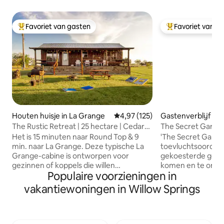
Favoriet van gasten
Favoriet van g
Topfavoriet van gasten
Topfavoriet van 
Houten huisje in La Grange
Gemiddelde beoordeling van 4,97
4,97 (125)
Gastenverblijf in
The Rustic Retreat | 25 hectare | Cedar
The Secret Garde
Cabin
Het is 15 minuten naar Round Top & 9
'The Secret Garden
min. naar La Grange. Deze typische La
toevluchtsoord vo
Grange-cabine is ontworpen voor
gekoesterde gelie
gezinnen of koppels die willen
komen en te onts
Populaire voorzieningen in
ontspannen en de stekker uit het
ligt verderop van
stopcontact willen trekken en biedt de
steenworp afstan
vakantiewoningen in Willow Springs
grootst mogelijke privacy en sereniteit
Brenham. Verschil
tijdens je uitje. Als je eenmaal bent
winkels liggen op 
geïnstalleerd, verken dan de
je nodig hebt voor
accommodatie waar je een serene
binnen handbereik