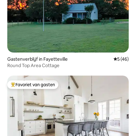
Gastenverblijf in Fayetteville
Gemiddelde
5 (46)
Round Top Area Cottage
Favoriet van gasten
Topfavoriet van gasten