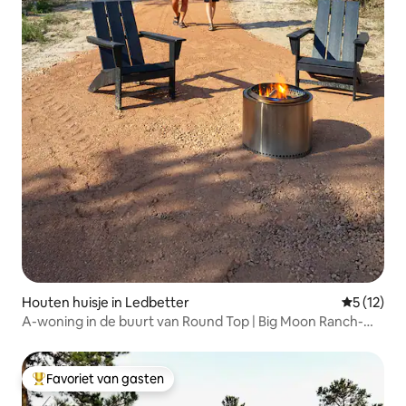
Houten huisje in Ledbetter
Gemiddelde
5 (12)
A-woning in de buurt van Round Top | Big Moon Ranch-
hut 4
Favoriet van gasten
Topfavoriet van gasten