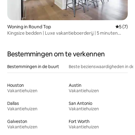
Woning in Round Top
Gemiddeld
5 (7)
Kingsize bedden | Luxe vakantieboerderij | 5 minuten
naar Round Top
Bestemmingen om te verkennen
Bestemmingen in de buurt
Beste bezienswaardigheden in de
Houston
Austin
Vakantiehuizen
Vakantiehuizen
Dallas
San Antonio
Vakantiehuizen
Vakantiehuizen
Galveston
Fort Worth
Vakantiehuizen
Vakantiehuizen