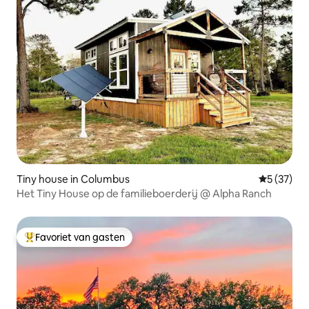
Tiny house in Columbus
Gemiddelde
5 (37)
Het Tiny House op de familieboerderij @ Alpha Ranch
Favoriet van gasten
Topfavoriet van gasten