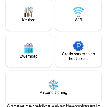
vijver, wilde dieren en grazende dieren
hoeft te doen is b
kunt vinden. Verzamel 's nachts rond de
Inclusief: - AC - Wifi - Koelkast -
vuurplaats voor s' mores en verhalen
Magnetron - Koffi
onder de sterren. Deze hut is perfect
Queensize bed - P
Keuken
Wifi
gelegen in de buurt van wijnmakerijen
privérit Aanvullende opmerkingen: -
en natuurparken met behoud van het
Geen kind- of huis
afgelegen gevoel.
Gratis parkeren op
Zwembad
het terrein
Airconditioning
Andere geweldige vakantiewoningen in