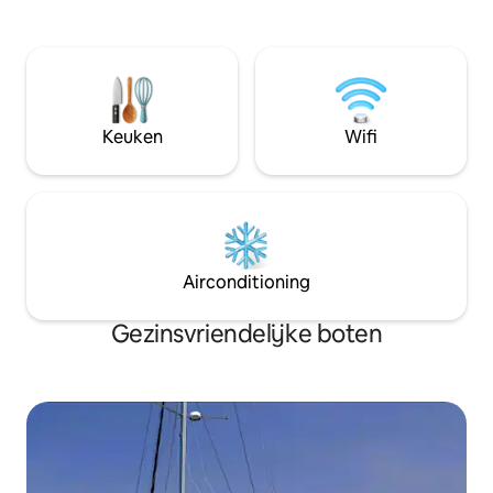
Bora) te ontdekken
Voor liefhebbers of familie ben je alleen
opmaak.
aan boord met mij, je gids en kapitein.
Cruising activiteit vanaf € 1400 een week
- Volpension, alles inclusief. Geen
verrassingen. Stuur mij een bericht om
een persoonlijke offerte te krijgen.
Korting voor gezinnen en tweede week.
Keuken
Wifi
Airconditioning
Gezinsvriendelijke boten