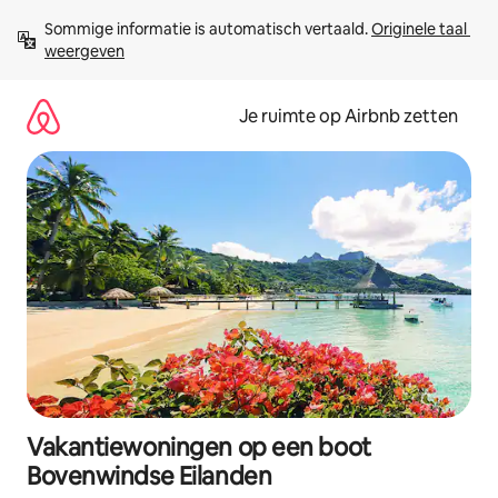
Ga
Sommige informatie is automatisch vertaald. 
Originele taal 
direct
weergeven
naar
inhoud
Je ruimte op Airbnb zetten
Vakantiewoningen op een boot
Bovenwindse Eilanden