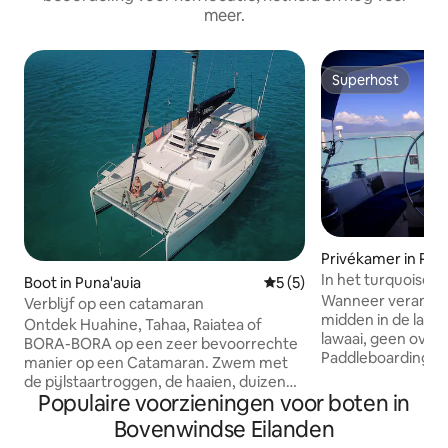
meer.
Superhost
Superhost
Privékamer in Pun
In het turquoise w
Boot in Puna'auia
Gemiddelde beoordeling van
5 (5)
Tahiti in Punaauia
Wanneer verankerd
Verblijf op een catamaran
midden in de lagu
Ontdek Huahine, Tahaa, Raiatea of
lawaai, geen overl
BORA-BORA op een zeer bevoorrechte
Paddleboarding en
manier op een Catamaran. Zwem met
bijgebouw om het 
de pijlstaartroggen, de haaien, duizend
Aangepaste cruis
Populaire voorzieningen voor boten in
vissen en maak foto 's ! Ontdek het
eilanden
strand van Matira etc. Van het noorden
Bovenwindse Eilanden
(Moorea/Huahine/
naar het Zuiden is Bora-Bora van jou !