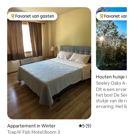
Favoriet van gasten
Favoriet van g
Topfavoriet van gasten
Topfavoriet van 
Houten huisje in 
Seeley Oaks A-Fr
verblijf op 40 hec
Dit is een ervaring
het bos! De Seele
stukje van de rus
ervaring. Het ligt 
hectare (geen bur
toegang tot alles
Cable-gebied te b
Appartement in Winter
Gemiddelde beoordeling van
5 (9)
oppervlakte van 6
Trap N' Fish Motel Room 3