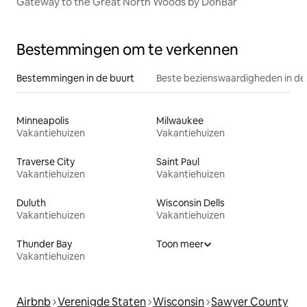
Gateway to the Great North Woods by DonBar
Bestemmingen om te verkennen
Bestemmingen in de buurt
Beste bezienswaardigheden in de
Minneapolis
Milwaukee
Vakantiehuizen
Vakantiehuizen
Traverse City
Saint Paul
Vakantiehuizen
Vakantiehuizen
Duluth
Wisconsin Dells
Vakantiehuizen
Vakantiehuizen
Thunder Bay
Toon meer
Vakantiehuizen
Airbnb
Verenigde Staten
Wisconsin
Sawyer County