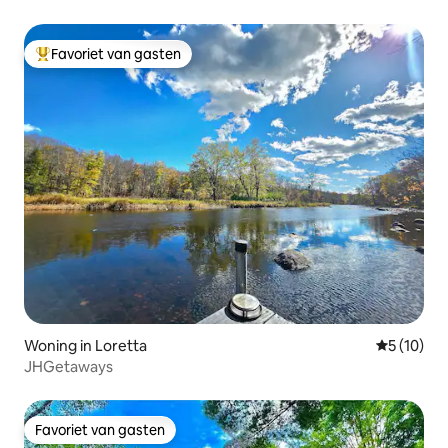
Favoriet van gasten
Topfavoriet van gasten
Woning in Loretta
Gemiddelde
5 (10)
JHGetaways
Favoriet van gasten
Favoriet van gasten