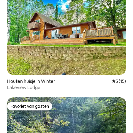
Houten huisje in Winter
Gemiddelde
5 (15)
Lakeview Lodge
Favoriet van gasten
Favoriet van gasten