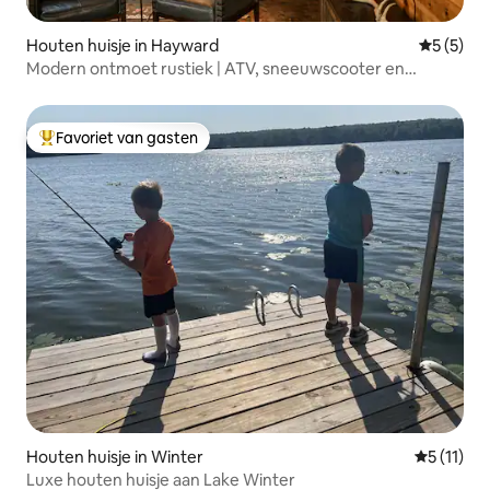
Houten huisje in Hayward
Gemiddeld
5 (5)
Modern ontmoet rustiek | ATV, sneeuwscooter en
skipaden
Favoriet van gasten
Topfavoriet van gasten
Houten huisje in Winter
Gemiddeld
5 (11)
Luxe houten huisje aan Lake Winter