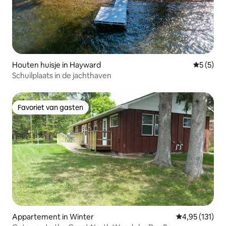
Houten huisje in Hayward
Gemiddeld
5 (5)
Schuilplaats in de jachthaven
Favoriet van gasten
Favoriet van gasten
Appartement in Winter
Gemiddelde beo
4,95 (131)