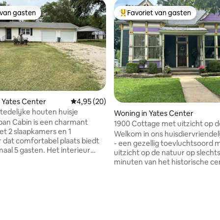
 van gasten
Favoriet van gasten
 van gasten
Topfavoriet van gasten
 Yates Center
Gemiddelde beoordeling van 4,95 uit 5, 20 r
4,95 (20)
tedelijke houten huisje
Woning in Yates Center
an Cabin is een charmant
1900 Cottage met uitzicht op d
met 2 slaapkamers en 1
Welkom in ons huisdiervriendeli
dat comfortabel plaats biedt
- een gezellig toevluchtsoord 
aal 5 gasten. Het interieur
uitzicht op de natuur op slecht
 speels natuurthema, met een
minuten van het historische c
 die is geïnspireerd op het
Ontspan op het dek, verzamel 
n, zodat je verblijf aanvoelt als
vuurplaats of maak een korte 
 naar een hut, maar dan in de
naar nabijgelegen cafés, winke
eling van 5 uit 5, 7 recensies
 Neem je harige vriendjes mee,
lokale bezienswaardigheden. O
jn hier welkom. Onze grote
is ideaal voor reizigers die hou
achtertuin is perfect om
een rustige, handige ontsnapp