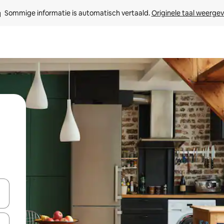
Sommige informatie is automatisch vertaald. 
Originele taal weerge
een keuze met je de pijltjestoetsen omhoog en omlaag, óf door te tik