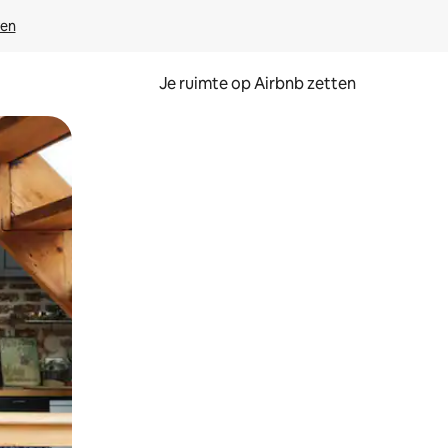
ven
Je ruimte op Airbnb zetten
ken of swipen.