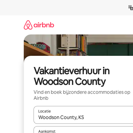
Ga
direct
naar
inhoud
Vakantieverhuur in
Woodson County
Vind en boek bijzondere accommodaties op
Airbnb
Locatie
Wanneer er suggesties beschikbaar zijn, maak je 
Aankomst