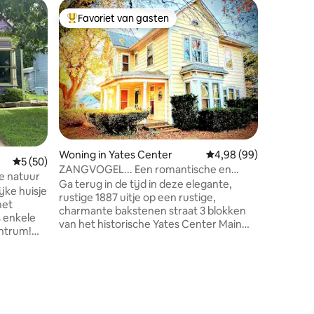
Woning i
Favoriet van gasten
Favor
Topfavoriet van gasten
Topfavo
Blankets
Welkom b
paardvrie
2 slaapk
op de ve
Bay Retr
gloednie
inloopdo
een ruim
ecensies
zitplaats
Woning in Yates Center
Gemiddelde beoordelin
4,98 (99)
Gemiddelde beoordeling van 5 uit 5, 50 recensies
5 (50)
Gelegen 
ZANGVOGEL... Een romantische en
minuten 
e natuur
uitnodigende Victoriaanse Abode
Ga terug in de tijd in deze elegante,
Center, i
jke huisje
rustige 1887 uitje op een rustige,
ochtends 
met
charmante bakstenen straat 3 blokken
of te on
s enkele
van het historische Yates Center Main
zonsonde
entrum!
Square, een Carnegie bibliotheek, &
ontsnapp
je rond de
statige Woodson County Courthouse.
wandeling
WiFi, boeken, gitaren, piano, bureau 's en
ls en
kunstbenodigdheden wachten op je
ns huisje
creatieve expressies of zorgen voor een
den van
gezamenlijke retraite. Moderne
ing. Met