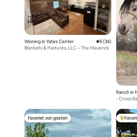
Woning in Yates Center
Gemiddelde beoordel
5 (34)
Blankets & Pastures, LLC – The Maverick
Ranch in 
- Cross R
boerderij
Favoriet van gasten
Favor
Favoriet van gasten
Topfavor