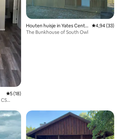
Houten huisje in Yates Cente
Gemiddelde beoordelin
4,94 (33)
r
The Bunkhouse of South Owl
recensies
Gemiddelde beoordeling van 5 uit 5, 18 recensies
5 (18)
, CS