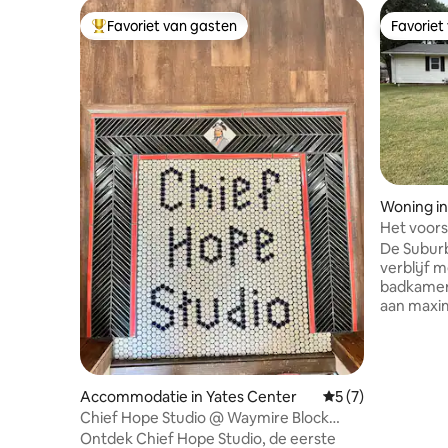
Favoriet van gasten
Favoriet
Topfavoriet van gasten
Favoriet
Woning in
Het voors
De Suburb
verblijf 
badkamer 
aan maxim
heeft een
inrichting
buitenleve
een uitje
Accommodatie in Yates Center
Gemiddelde beoord
5 (7)
voorstad.
Chief Hope Studio @ Waymire Block
honden zi
Historisch Inn
Ontdek Chief Hope Studio, de eerste
omheinde 