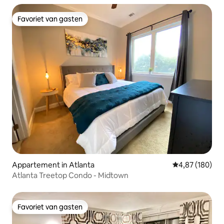
Favoriet van gasten
Favoriet van gasten
Appartement in Atlanta
Gemiddelde beo
4,87 (180)
Atlanta Treetop Condo - Midtown
Favoriet van gasten
Favoriet van gasten