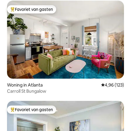
Favoriet van gasten
Topfavoriet van gasten
Woning in Atlanta
Gemiddelde beo
4,96 (123)
Carroll St Bungalow
Favoriet van gasten
Topfavoriet van gasten