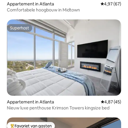
Appartement in Atlanta
Gemiddelde be
4,97 (67)
Comfortabele hoogbouw in Midtown
Superhost
Superhost
Appartement in Atlanta
Gemiddelde be
4,87 (45)
Nieuw luxe penthouse Krimson Towers kingsize bed
Favoriet van gasten