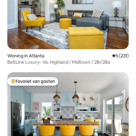
Woning in Atlanta
Gemiddelde 
5 (231)
BeltLine Luxury- Va. Highland / Midtown / 2Br/2Ba
Favoriet van gasten
Topfavoriet van gasten