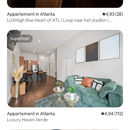
Appartement in Atlanta
Gemiddelde be
4,93 (28)
LUXHigh Rise Heart of ATL | Loop naar het stadion |
ZWEMBAD
Superhost
Superhost
Appartement in Atlanta
Gemiddelde beo
4,94 (112)
Luxury Haven Verde