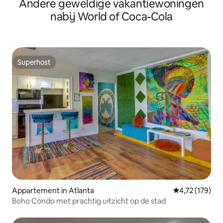
Andere geweldige vakantiewoningen
nabij World of Coca-Cola
Superhost
Superhost
Appartement in Atlanta
Gemiddelde beo
4,72 (179)
Boho Condo met prachtig uitzicht op de stad