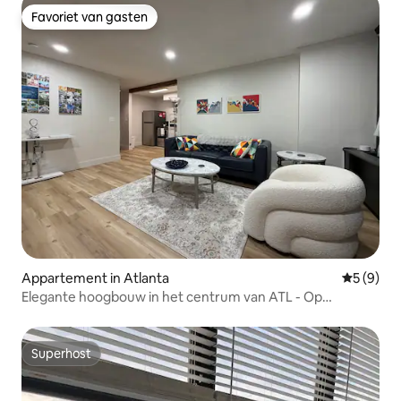
Favoriet van gasten
Favoriet van gasten
Appartement in Atlanta
Gemiddeld
5 (9)
Elegante hoogbouw in het centrum van ATL - Op
loopafstand van het MB-stadion
Superhost
Superhost