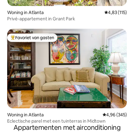
Woning in Atlanta
Gemiddelde beo
4,83 (115)
Privé-appartement in Grant Park
Favoriet van gasten
Topfavoriet van gasten
Woning in Atlanta
Gemiddelde beo
4,96 (345)
Eclectische parel met een tuinterras in Midtown
Appartementen met airconditioning