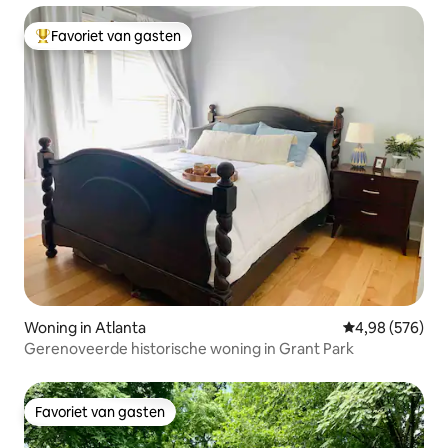
Favoriet van gasten
Topfavoriet van gasten
Woning in Atlanta
Gemiddelde beo
4,98 (576)
Gerenoveerde historische woning in Grant Park
Favoriet van gasten
Favoriet van gasten