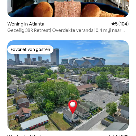
Woning in Atlanta
Gemiddelde 
5 (104)
Gezellig 3BR Retreat| Overdekte veranda| 0,4 mijl naar
Beltline
Favoriet van gasten
Favoriet van gasten