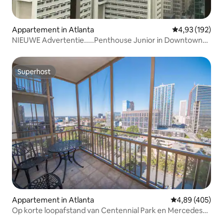
Appartement in Atlanta
Gemiddelde beo
4,93 (192)
NIEUWE Advertentie.....Penthouse Junior in Downtown
ATL!!
Superhost
Superhost
Appartement in Atlanta
Gemiddelde beo
4,89 (405)
Op korte loopafstand van Centennial Park en Mercedes
Benz!