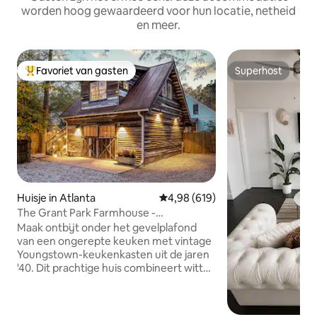
worden hoog gewaardeerd voor hun locatie, netheid
en meer.
Favoriet van gasten
Superhost
Topfavoriet van gasten
Superhost
Huisje in Atlanta
Gemiddelde beoordeling van 4,98
4,98 (619)
The Grant Park Farmhouse -
Authentieke zuidelijke charme
Maak ontbijt onder het gevelplafond
van een ongerepte keuken met vintage
Youngstown-keukenkasten uit de jaren
'40. Dit prachtige huis combineert witte
houten scheepslappen, eiken schroot
hardhouten vloeren en poederblauwe
accenten en is doordrenkt van