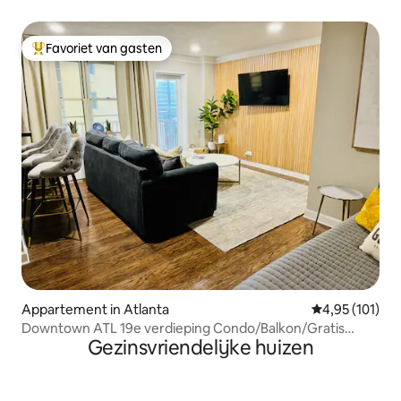
Favoriet van gasten
Topfavoriet van gasten
Appartement in Atlanta
Gemiddelde beo
4,95 (101)
Downtown ATL 19e verdieping Condo/Balkon/Gratis
Gezinsvriendelijke huizen
parkeren