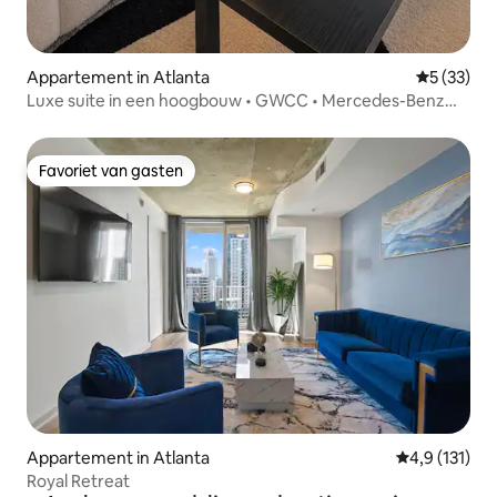
Appartement in Atlanta
Gemiddelde
5 (33)
Luxe suite in een hoogbouw • GWCC • Mercedes-Benz
Stadium
Favoriet van gasten
Favoriet van gasten
Appartement in Atlanta
Gemiddelde be
4,9 (131)
Royal Retreat