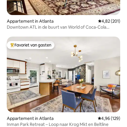
Appartement in Atlanta
Gemiddelde beo
4,82 (201)
Downtown ATL in de buurt van World of Coca-Cola
Aquarium
Favoriet van gasten
Topfavoriet van gasten
Appartement in Atlanta
Gemiddelde beo
4,96 (129)
Inman Park Retreat – Loop naar Krog Mkt en Beltline