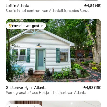
Loft in Atlanta
Gemiddelde be
4,84 (45)
Studio in het centrum van Atlanta|Mercedes Benz
Stadium
Favoriet van gasten
Topfavoriet van gasten
Gastenverblijf in Atlanta
Gemiddelde beo
4,98 (115)
Pomegranate Place Huisje in het hart van Atlanta