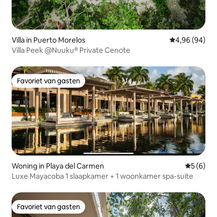
Villa in Puerto Morelos
Gemiddelde be
4,96 (94)
Villa Peek @Nuuku® Private Cenote
Favoriet van gasten
Favoriet van gasten
Woning in Playa del Carmen
Gemiddeld
5 (6)
Luxe Mayacoba 1 slaapkamer + 1 woonkamer spa-suite
Favoriet van gasten
Favoriet van gasten