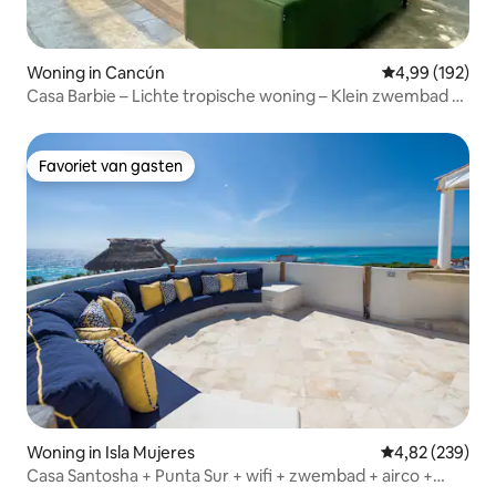
Woning in Cancún
Gemiddelde beo
4,99 (192)
Casa Barbie – Lichte tropische woning – Klein zwembad –
3 slaapkamers
Favoriet van gasten
Favoriet van gasten
Woning in Isla Mujeres
Gemiddelde beo
4,82 (239)
Casa Santosha + Punta Sur + wifi + zwembad + airco +