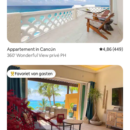
Appartement in Cancún
Gemiddelde beo
4,86 (449)
360' Wonderful View privé PH
Favoriet van gasten
Topfavoriet van gasten