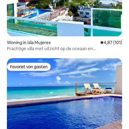
Woning in Isla Mujeres
Gemiddelde beo
4,87 (101)
Prachtige villa met uitzicht op de oceaan en
privézwembad
Favoriet van gasten
Favoriet van gasten