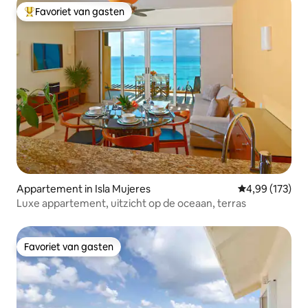
Favoriet van gasten
Topfavoriet van gasten
Appartement in Isla Mujeres
Gemiddelde beo
4,99 (173)
Luxe appartement, uitzicht op de oceaan, terras
Favoriet van gasten
Favoriet van gasten