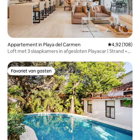
Appartement in Playa del Carmen
Gemiddelde beo
4,92 (108)
Loft met 3 slaapkamers in afgesloten Playacar | Strand +
stad | Zwembad + fitnessruimte
Favoriet van gasten
Favoriet van gasten