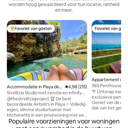
worden hoog gewaardeerd voor hun locatie, netheid
en meer.
Favoriet van gasten
Favoriet van gas
Topfavoriet van gasten
Favoriet van gas
Appartement in 
360 Penthouse - pr
Accommodatie in Playa del
Gemiddelde beoordeling van 4,98
4,98 (215)
zwembad op het 
🌴 Ontsnap naar 
Carmen
Strelitzia Studio met cenote en infinity
exclusieve pentho
pool
@thestrelitziaproject 🏆 De best
Geniet van de enig
beoordeelde Airbnb's in Playa ⭐️ Volledig
dak van het gebou
eigen, slimme studiorkamer met
adembenemende Car
kitchenette in een privéwoning met een
Direct tegenover 
Populaire voorzieningen voor woningen
waarde van meer dan $ 1 miljoen Word
veerboot naar Isla Mujere
wakker in een bed met traagschuim en