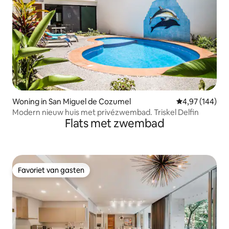
Woning in San Miguel de Cozumel
Gemiddelde beo
4,97 (144)
Modern nieuw huis met privézwembad. Triskel Delfin
Flats met zwembad
Favoriet van gasten
Favoriet van gasten