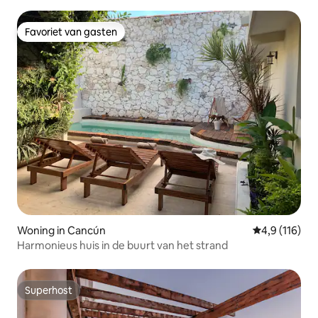
dakterras
Favoriet van gasten
Favoriet van gasten
Woning in Cancún
Gemiddelde be
4,9 (116)
Harmonieus huis in de buurt van het strand
Superhost
Superhost