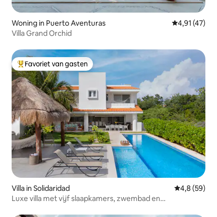
Woning in Puerto Aventuras
Gemiddelde be
4,91 (47)
Villa Grand Orchid
Favoriet van gasten
Topfavoriet van gasten
Villa in Solidaridad
Gemiddelde b
4,8 (59)
Luxe villa met vijf slaapkamers, zwembad en
aanlegsteiger