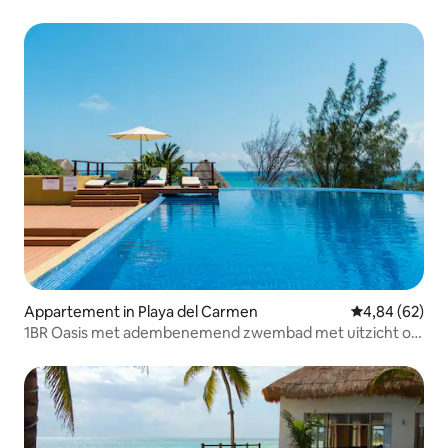
Appartement in Playa del Carmen
Gemiddelde be
4,84 (62)
1BR Oasis met adembenemend zwembad met uitzicht op
de oceaan