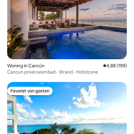
Woning in Cancún
Gemiddelde beo
4,88 (199)
Cancun privézwembad - Strand - Hotelzone
Favoriet van gasten
Favoriet van gasten