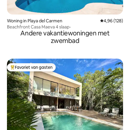
Woning in Playa del Carmen
Gemiddelde beo
4,96 (128)
Beachfront Casa Maeva 4 slaap-
Andere vakantiewoningen met
zwembad
Favoriet van gasten
Topfavoriet van gasten