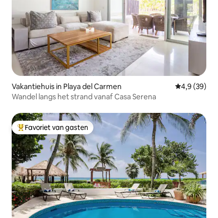
Vakantiehuis in Playa del Carmen
Gemiddelde b
4,9 (39)
Wandel langs het strand vanaf Casa Serena
Favoriet van gasten
Topfavoriet van gasten