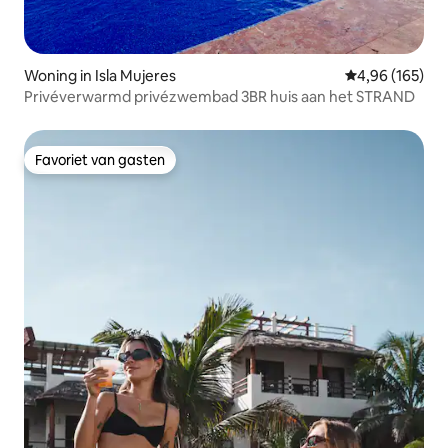
Woning in Isla Mujeres
Gemiddelde beo
4,96 (165)
Privéverwarmd privézwembad 3BR huis aan het STRAND
Favoriet van gasten
Favoriet van gasten