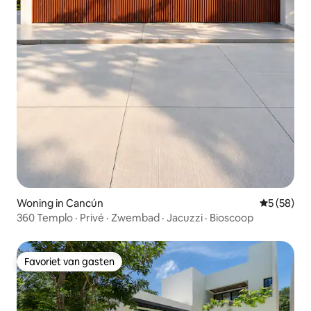
Woning in Cancún
Gemiddelde
5 (58)
360 Templo · Privé · Zwembad · Jacuzzi · Bioscoop
Favoriet van gasten
Favoriet van gasten