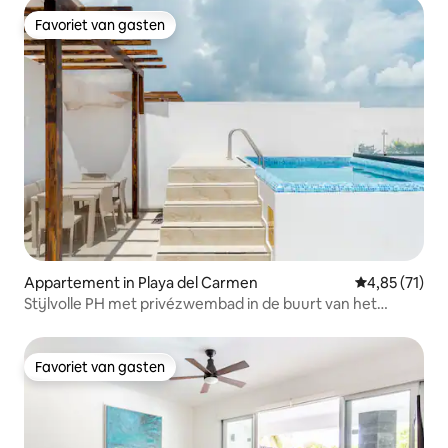
Favoriet van gasten
Favoriet van gasten
Appartement in Playa del Carmen
Gemiddelde be
4,85 (71)
Stijlvolle PH met privézwembad in de buurt van het
strand en 5th Av.
Favoriet van gasten
Favoriet van gasten