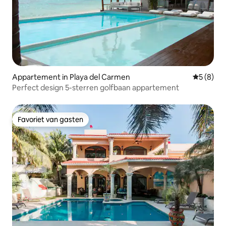
Appartement in Playa del Carmen
Gemiddeld
5 (8)
Perfect design 5-sterren golfbaan appartement
Favoriet van gasten
Favoriet van gasten