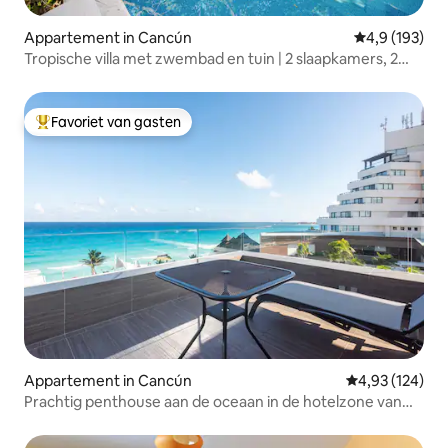
Appartement in Cancún
Gemiddelde be
4,9 (193)
Tropische villa met zwembad en tuin | 2 slaapkamers, 2
badkamers
Favoriet van gasten
Topfavoriet van gasten
Appartement in Cancún
Gemiddelde beo
4,93 (124)
Prachtig penthouse aan de oceaan in de hotelzone van
Cancún