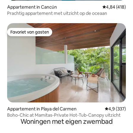
Appartement in Cancún
Gemiddelde beo
4,84 (418)
Prachtig appartement met uitzicht op de oceaan
Favoriet van gasten
Favoriet van gasten
Appartement in Playa del Carmen
Gemiddelde be
4,9 (337)
Boho-Chic at Mamitas-Private Hot-Tub-Canopy uitzicht
Woningen met eigen zwembad