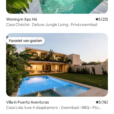
Woning in Xpu Há
Gemiddelde
5 (23)
Casa Chéché · Deluxe Jungle Living · Privézwembad
Favoriet van gasten
Favoriet van gasten
Villa in Puerto Aventuras
Gemiddelde
5 (16)
Casa Lola: luxe 4 slaapkamers • Zwembad • BBQ • Pto
Aventuras