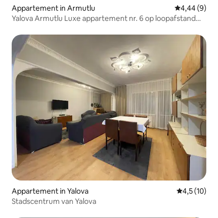
Appartement in Armutlu
Gemiddelde b
4,44 (9)
Yalova Armutlu Luxe appartement nr. 6 op loopafstand
van de zee
Appartement in Yalova
Gemiddelde b
4,5 (10)
Stadscentrum van Yalova