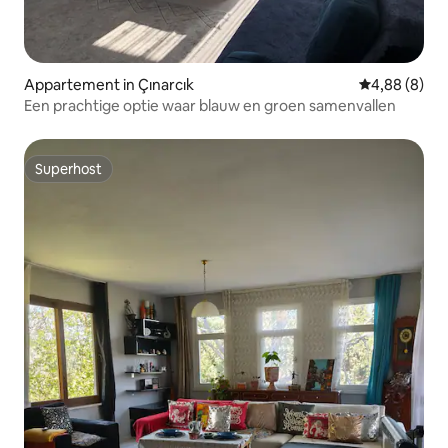
Appartement in Çınarcık
Gemiddelde b
4,88 (8)
Een prachtige optie waar blauw en groen samenvallen
Superhost
Superhost