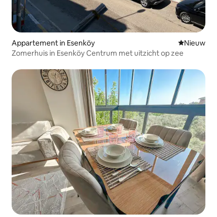
Appartement in Esenköy
Nieuwe ac
Nieuw
Zomerhuis in Esenköy Centrum met uitzicht op zee