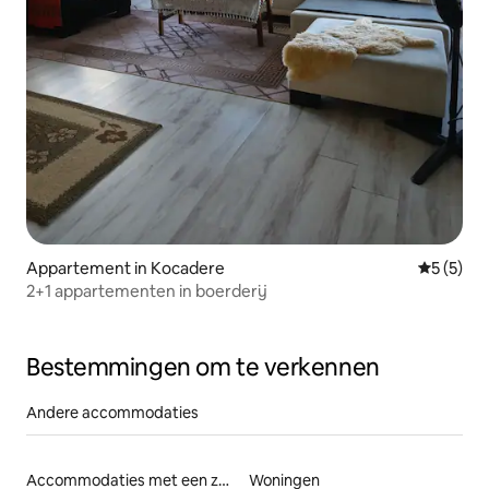
Appartement in Kocadere
Gemiddeld
5 (5)
2+1 appartementen in boerderij
Bestemmingen om te verkennen
Andere accommodaties
Accommodaties met een zwembad
Woningen