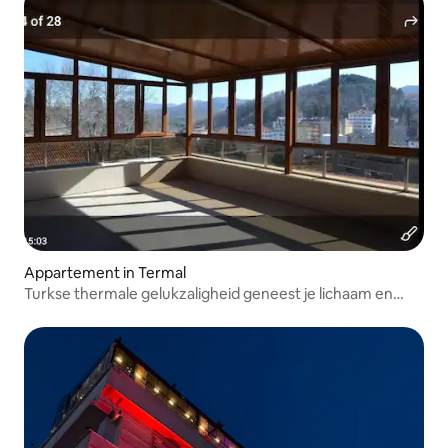
Appartement in Termal
Turkse thermale gelukzaligheid geneest je lichaam en
kalmeert je geest