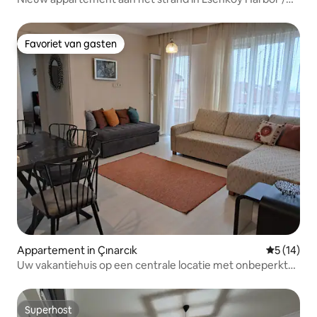
Beach
Favoriet van gasten
Favoriet van gasten
Appartement in Çınarcık
Gemiddelde
5 (14)
Uw vakantiehuis op een centrale locatie met onbeperkt
internet
Superhost
Superhost