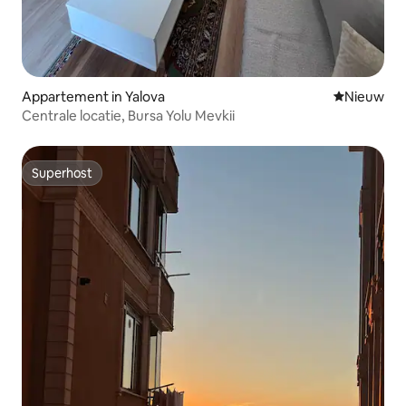
Appartement in Yalova
Nieuwe ac
Nieuw
Centrale locatie, Bursa Yolu Mevkii
Superhost
Superhost