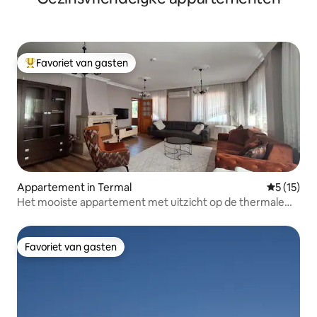
Favoriet van gasten
Topfavoriet van gasten
Appartement in Termal
Gemiddelde
5 (15)
Het mooiste appartement met uitzicht op de thermale
baden
Favoriet van gasten
Favoriet van gasten