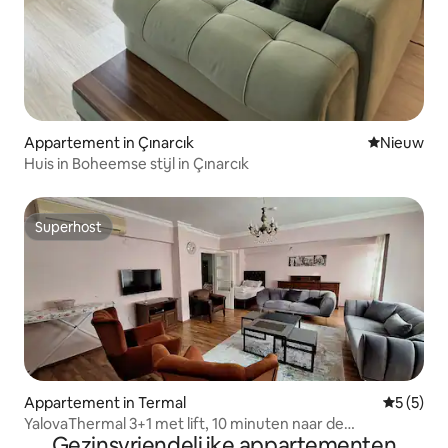
Appartement in Çınarcık
Nieuwe ac
Nieuw
Huis in Boheemse stijl in Çınarcık
Superhost
Superhost
Appartement in Termal
Gemiddeld
5 (5)
YalovaThermal 3+1 met lift, 10 minuten naar de
Gezinsvriendelijke appartementen
warmwaterbronnen