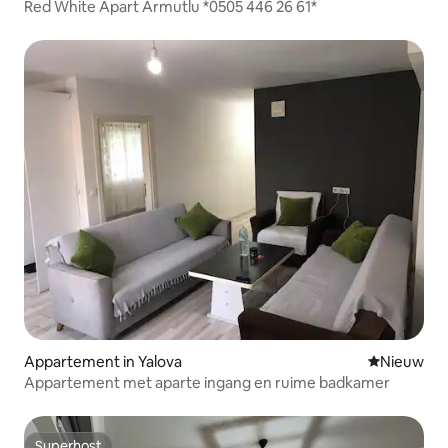
Red White Apart Armutlu *0505 446 26 61*
Appartement in Yalova
Nieuwe ac
Nieuw
Appartement met aparte ingang en ruime badkamer
Superhost