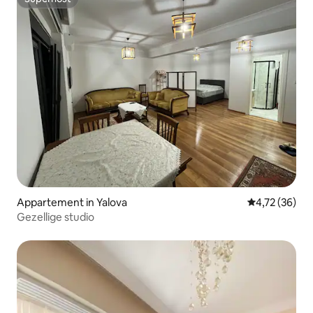
Superhost
Appartement in Yalova
Gemiddelde be
4,72 (36)
Gezellige studio