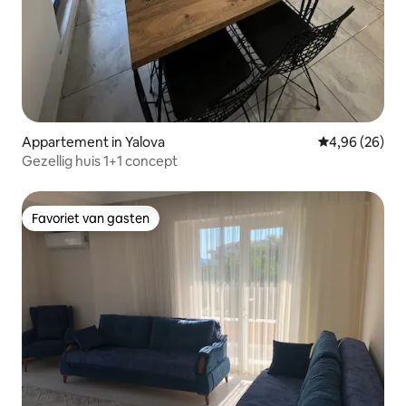
Appartement in Yalova
Gemiddelde be
4,96 (26)
Gezellig huis 1+1 concept
Favoriet van gasten
Favoriet van gasten