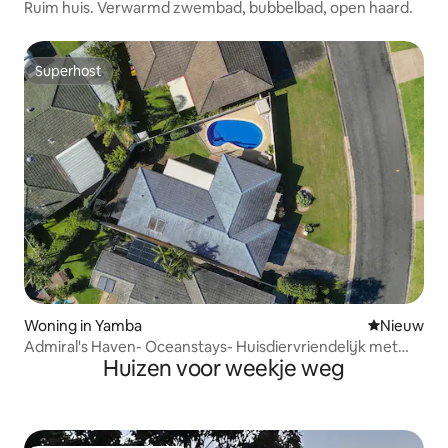
Ruim huis. Verwarmd zwembad, bubbelbad, open haard.
Superhost
Superhost
Woning in Yamba
Nieuwe ac
Nieuw
Admiral's Haven- Oceanstays- Huisdiervriendelijk met
Huizen voor weekje weg
een P