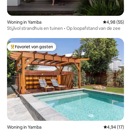
Woning in Yamba
Gemiddelde be
4,98 (55)
Stijlvol strandhuis en tuinen • Op loopafstand van de zee
Favoriet van gasten
Topfavoriet van gasten
Woning in Yamba
Gemiddelde be
4,94 (17)