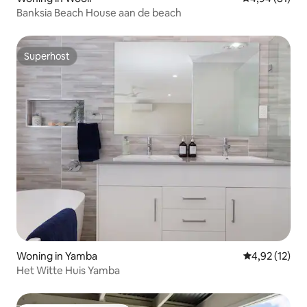
Banksia Beach House aan de beach
Superhost
Superhost
Woning in Yamba
Gemiddelde be
4,92 (12)
Het Witte Huis Yamba