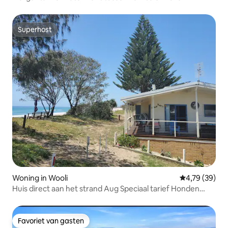
Superhost
Superhost
Woning in Wooli
Gemiddelde be
4,79 (39)
Huis direct aan het strand Aug Speciaal tarief Honden
toegestaan
Favoriet van gasten
Favoriet van gasten