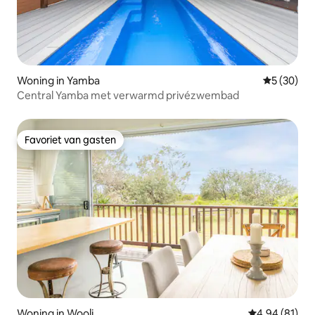
Woning in Yamba
Gemiddelde
5 (30)
Central Yamba met verwarmd privézwembad
Favoriet van gasten
Favoriet van gasten
Woning in Wooli
Gemiddelde be
4,94 (81)