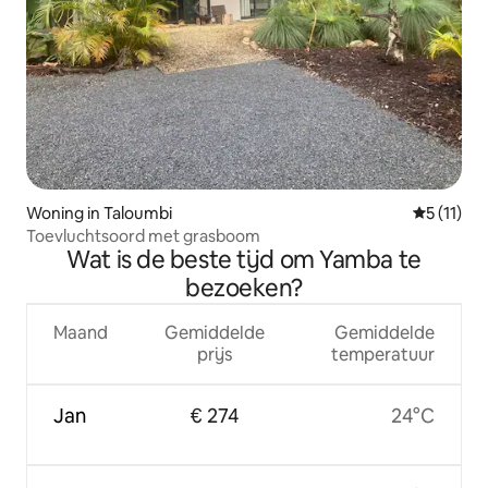
Woning in Taloumbi
Gemiddeld
5 (11)
Toevluchtsoord met grasboom
Wat is de beste tijd om Yamba te
bezoeken?
Maand
Gemiddelde
Gemiddelde
prijs
temperatuur
Jan
€ 274
24°C