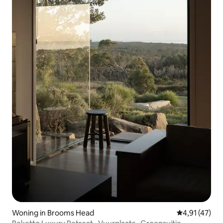
Woning in Brooms Head
Gemiddelde be
4,91 (47)