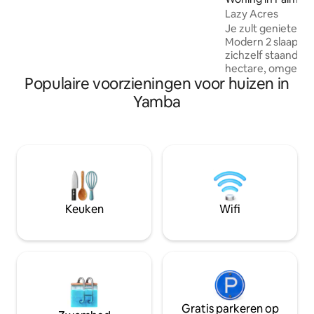
Lazy Acres
Je zult genieten v
Modern 2 slaapkam
zichzelf staand Bu
hectare, omgeven
Populaire voorzieningen voor huizen in
schaduwbomen en 
Palmers Island. Sl
Yamba
naar het prachti
zijn prachtige sur
kustwandelingen o
minuten van de m
rivier en vijf min
winkelen. We ligge
minuten rijden va
als je op zoek ben
Keuken
Wifi
nachten met de g
terwijl je naar he
reist.
Gratis parkeren op