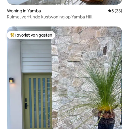
Woning in Yamba
Gemiddelde
5 (33)
Ruime, verfijnde kustwoning op Yamba Hill.
Favoriet van gasten
Topfavoriet van gasten