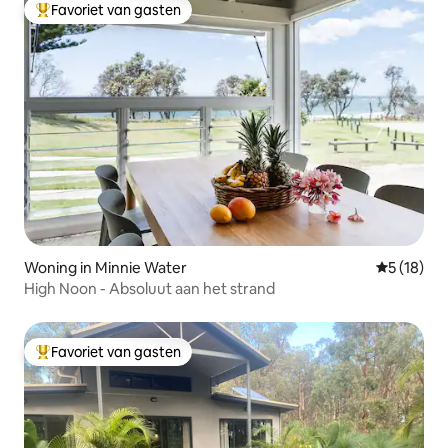
Favoriet van gasten
Topfavoriet van gasten
Woning in Minnie Water
Gemiddelde
5 (18)
High Noon - Absoluut aan het strand
Favoriet van gasten
Topfavoriet van gasten