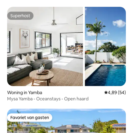
Superhost
Superhost
Woning in Yamba
Gemiddelde be
4,89 (54)
Mysa Yamba - Oceanstays - Open haard
Favoriet van gasten
Favoriet van gasten