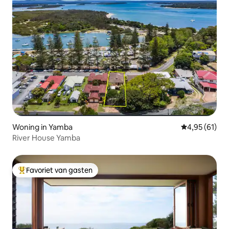
Woning in Yamba
Gemiddelde be
4,95 (61)
River House Yamba
Favoriet van gasten
Topfavoriet van gasten