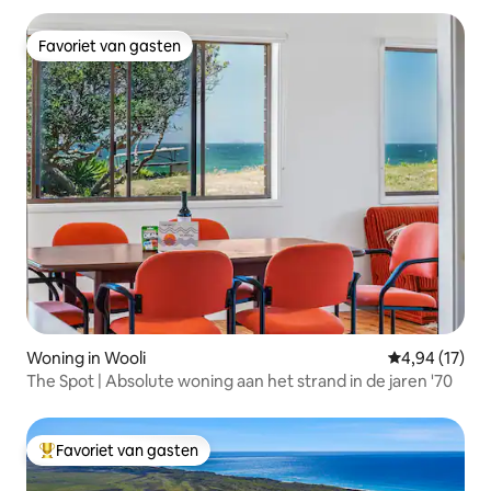
Favoriet van gasten
Favoriet van gasten
Woning in Wooli
Gemiddelde be
4,94 (17)
The Spot | Absolute woning aan het strand in de jaren '70
Favoriet van gasten
Topfavoriet van gasten