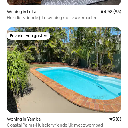
Woning in Iluka
Gemiddelde be
4,98 (95)
Huisdiervriendelijke woning met zwembad en
bootparkeerplaats.
Favoriet van gasten
Favoriet van gasten
Woning in Yamba
Gemiddeld
5 (8)
Coastal Palms-Huisdiervriendelijk met zwembad