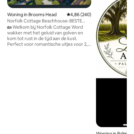
Woning in Brooms Head
Gemiddelde beoordeling van 4,86
4,86 (240)
Norfolk Cottage Beachhouse-BESTE
LOCATIE IN BROOMS
🏡 Welkom bij Norfolk Cottage Word
wakker met het geluid van golven en
kom tot rust in de tijd aan de kust.
Perfect voor romantische uitjes voor 2,
familie-uitjes of groepsavonturen.
Waarom je het geweldig zult vinden: •
Toegang tot het strand aan de overkant
van de straat • Terras voor koffie bij
zonsopgang of wijn bij zonsondergang •
Geschikt voor maximaal 11 gasten •
Kinderspeeltuin aan de overkant van de
straat • Op een paar minuten lopen naar
bowlingclub en winkel • Linnengoed
inbegrepen Gelegen in een rustig
kustdorp naast Yuraygir National Park -
zie walvissen, dolfijnen en verken
ongerepte stranden.
Woning in Palmers