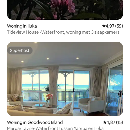
Woning in Iluka
Gemiddelde be
4,97 (59)
Tideview House -Waterfront, woning met 3 slaapkamers
Superhost
Superhost
Woning in Goodwood Island
Gemiddelde be
4,87 (15)
Margaritaville-Waterfront tussen Yamba en Iluka