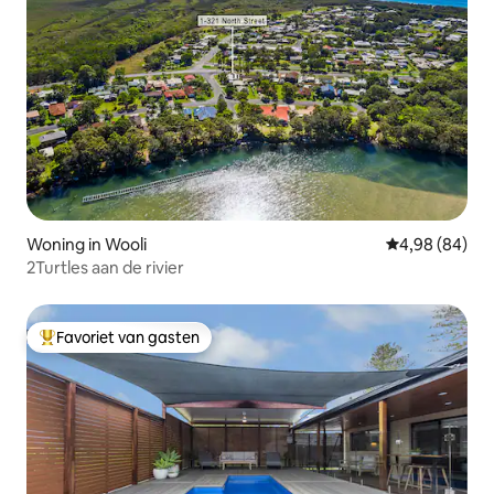
Woning in Wooli
Gemiddelde be
4,98 (84)
2Turtles aan de rivier
Favoriet van gasten
Topfavoriet van gasten