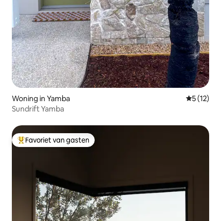
Woning in Yamba
Gemiddelde
5 (12)
Sundrift Yamba
Favoriet van gasten
Topfavoriet van gasten