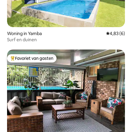
Woning in Yamba
Gemiddelde b
4,83 (6)
Surf en duinen
Favoriet van gasten
Topfavoriet van gasten