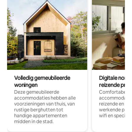
Volledig gemeubileerde
Digitale nom
woningen
reizende prof
Deze gemeubileerde
Comfortabele
accommodaties hebben alle
accommodatie
voorzieningen van thuis, van
reizende en op
rustige berghutten tot
werkende profe
handige appartementen
wifi en special
midden in de stad.