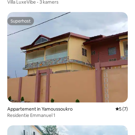
Villa LuxeVibe - 3 kamers
Superhost
Superhost
Appartement in Yamoussoukro
Gemiddeld
5 (7)
Residentie Emmanuel 1