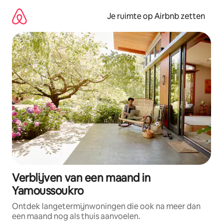
Ga
direct
Je ruimte op Airbnb zetten
naar
inhoud
Verblijven van een maand in
Yamoussoukro
Ontdek langetermijnwoningen die ook na meer dan
een maand nog als thuis aanvoelen.