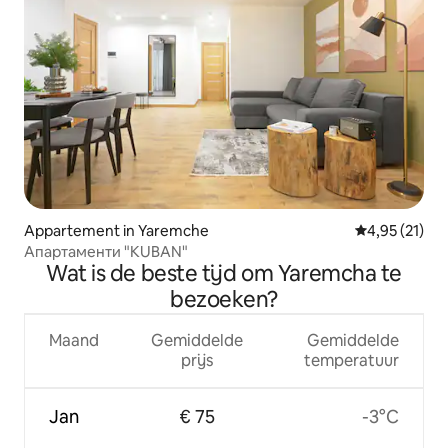
Appartement in Yaremche
Gemiddelde be
4,95 (21)
Апартаменти "KUBAN"
Wat is de beste tijd om Yaremcha te
bezoeken?
Maand
Gemiddelde
Gemiddelde
prijs
temperatuur
Jan
€ 75
-3°C