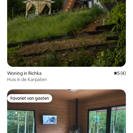
Woning in Richka
Gemiddeld
5 (4)
Huis in de Karpaten
Favoriet van gasten
Favoriet van gasten