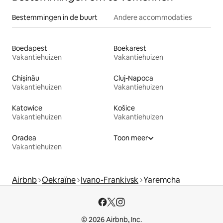
Bestemmingen in de buurt
Andere accommodaties
Boedapest
Boekarest
Vakantiehuizen
Vakantiehuizen
Chișinău
Cluj-Napoca
Vakantiehuizen
Vakantiehuizen
Katowice
Košice
Vakantiehuizen
Vakantiehuizen
Oradea
Toon meer
Vakantiehuizen
Airbnb
Oekraïne
Ivano-Frankivsk
Yaremcha
© 2026 Airbnb, Inc.