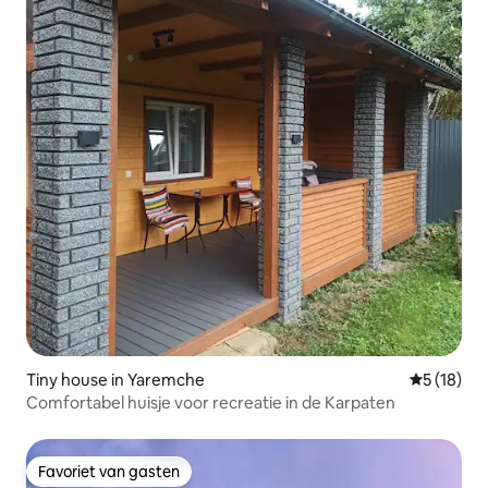
Tiny house in Yaremche
Gemiddelde
5 (18)
Comfortabel huisje voor recreatie in de Karpaten
Favoriet van gasten
Favoriet van gasten