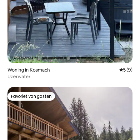
Woning in Kosmach
Gemiddeld
5 (9)
IJzerwater
Favoriet van gasten
Favoriet van gasten