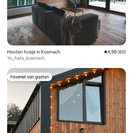
Houten huisje in Kosmach
Gemiddelde be
4,98 (60)
Yo_hata_kosmach
Favoriet van gasten
Favoriet van gasten