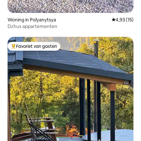
Woning in Polyanytsya
Gemiddelde be
4,93 (15)
Dzhus appartementen
Favoriet van gasten
Topfavoriet van gasten