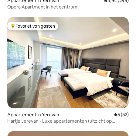
Appartement in Yerevan
Gemiddelde beo
4,94 (249)
Opera Apartment in het centrum
Favoriet van gasten
Topfavoriet van gasten
Appartement in Yerevan
Gemiddelde
5 (52)
Hartje Jerevan - Luxe appartementen (uitzicht op
Buzand)