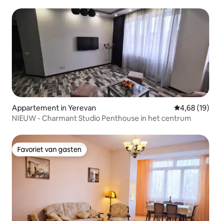
nieuw gebouw!★
Appartement in Yerevan
Gemiddelde be
4,68 (19)
NIEUW - Charmant Studio Penthouse in het centrum
Favoriet van gasten
Favoriet van gasten