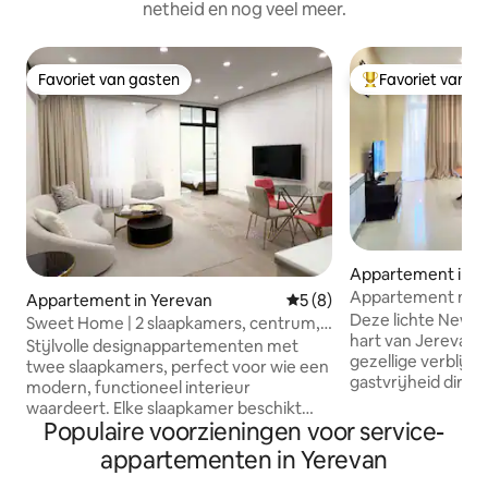
netheid en nog veel meer.
Favoriet van gasten
Favoriet van g
Favoriet van gasten
Topfavoriet van 
Appartement in Y
Appartement met 
Appartement in Yerevan
Gemiddelde beoordeling van
5 (8)
Homey Residence
Deze lichte New Bui
Sweet Home | 2 slaapkamers, centrum,
hart van Jerevan 
stijl
Stijlvolle designappartementen met
gezellige verblijf.
twee slaapkamers, perfect voor wie een
gastvrijheid direc
modern, functioneel interieur
zullen je ontmoet
waardeert. Elke slaapkamer beschikt
door de kamers. De
Populaire voorzieningen voor service-
over een comfortabel bed met een
ingericht, voorzie
orthopedisch matras. Uitgerust met
appartementen in Yerevan
keukenapparatuur
kwaliteitsmeubilair en apparaten,
thee, koffie en fl