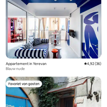
Appartement in Yerevan
Gemiddelde be
4,92 (36)
Blauw nude
Favoriet van gasten
Favoriet van gasten