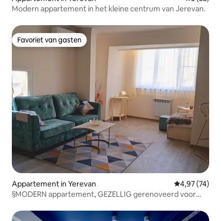
Modern appartement in het kleine centrum van Jerevan.
Favoriet van gasten
Favoriet van gasten
Appartement in Yerevan
Gemiddelde be
4,97 (74)
§MODERN appartement, GEZELLIG gerenoveerd voor
een perfect verblijf!