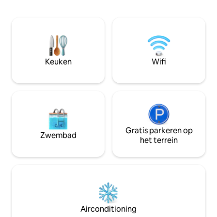
waaronder airconditioning, een tv en
inchecken! De huur
een wasmachine. Een glazen deur
kosten voor water, 
tussen de woonkamer en slaapkamers
verwarming, wifi-i
voegt elegantie en privacy toe. De
technische assiste
keuken is voorzien van Gorenje
schoonmaakservi
apparatuur. De badkamer is voorzien
Kosten.
van een douche, een haardroger,
Keuken
Wifi
handdoeken en toiletartikelen. Ideaal
voor stadsleven en ontspanning.
Gratis parkeren op
Zwembad
het terrein
Airconditioning