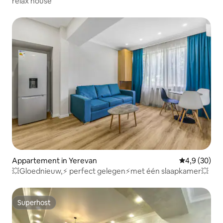
relax house
Appartement in Yerevan
Gemiddelde b
4,9 (30)
💥Gloednieuw,⚡️ perfect gelegen⚡️met één slaapkamer💥
Superhost
Superhost