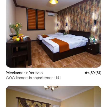
Privékamer in Yerevan
Gemiddelde be
4,59 (51)
WOW kamers in appartement 141