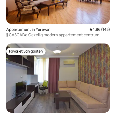
Appartement in Yerevan
Gemiddelde beo
4,86 (145)
§ CASCADe Gezellig modern appartement centrum,
uitzicht op de opera
Favoriet van gasten
Favoriet van gasten