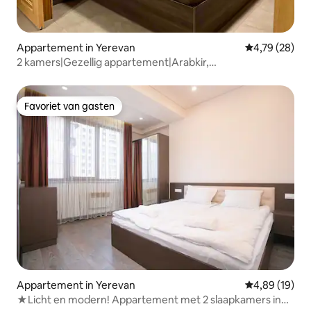
Appartement in Yerevan
Gemiddelde be
4,79 (28)
2 kamers|Gezellig appartement|Arabkir,
Komitas|WanderStay
Favoriet van gasten
Favoriet van gasten
Appartement in Yerevan
Gemiddelde be
4,89 (19)
★Licht en modern! Appartement met 2 slaapkamers in