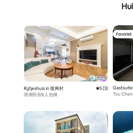
Hui
Favoriet
Favoriet
Gastsuite
Rijtjeshuis in 復興村
Gemiddelde beoord
5 (3)
ship
Tou Cheng
境潮民宿6人包棟