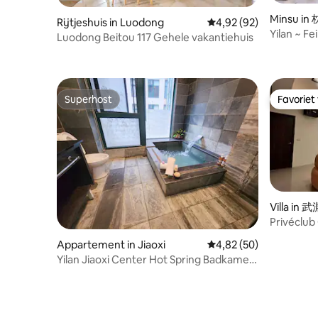
Minsu i
Rijtjeshuis in Luodong
Gemiddelde beoordeling
4,92 (92)
Yilan ~ F
Luodong Beitou 117 Gehele vakantiehuis
(onbeperk
mahjongtaf
barbecue-
Superhost
Favoriet
Superhost
Favoriet
Villa in 
Privéclub
drukke da
Appartement in Jiaoxi
Gemiddelde beoordeling
4,82 (50)
feestdage
Yilan Jiaoxi Center Hot Spring Badkamer
zomervak
Hoge Verdieping C Mezzanine Geen
Mee-Etage - Maximaal 4 personen -
Jiaoxi Station 2 minuten gratis parkeren
(normale campers kunnen parkeren)