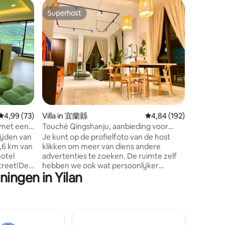
Appartem
Superhost
Favorie
Superhost
Favorie
ownship
Suite met
een drom
Dit kame
persone
overloop
katoengr
frisse lu
en een z
uitzicht 
sterrenh
verrasse
ecensies
van midd
Gemiddelde beoordeling van 4,99 uit 5, 73 recensies
4,99 (73)
Villa in 宜蘭縣
Gemiddelde beoordeling
4,84 (192)
nabijgel
kan word
 met een
Touché Qingshanju, aanbieding voor
kijken op
rbron in
augustus en september / villa met
ijden van
Je kunt op de profielfoto van de host
aangenam
elektrische mahjonglift / barbecue,
1,6 km van
klikken om meer van diens andere
fiets ne
Switch, darts, KTV, 3 minuten lopen van
hotel
advertenties te zoeken. De ruimte zelf
Trail om 
Touché-station / maximaal 18 personen
Street!De
hebben we ook wat persoonlijker
luisteren
ningen in Yilan
erken die
gemaakt! Ik hoop dat je mij ook met
zonsopga
dezelfde zorg kunt behandelen. Maak
avonds n
gebouw
hier een gezellige plek van voor
is een ei
familiebijeenkomsten 4 grote suites en 6
de zee is
hele jaar
badkamers Zoals een babybadje,
het blijk
iljart,
babybedje, commode, kinderpotje,