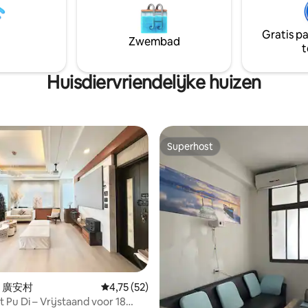
t koelkast en standaard
gratis kindersportpark, gratis 
, ontbijtservices, draadloze
gratis wifi Nabijgelegen hotspots:
erbinding, airconditioning,
Gratis p
Toucheng Old Street, Touchen
Zwembad
rkeergelegenheid op het
t
Bath, Starbucks, Surf Sand Bea
Het huis is geschikt
Lanyang Museum en meer - Het
nnen en kinderen en is ook
ligt op slechts tien minuten van
Huisdiervriendelijke huizen
evenementen! De locatie is
Street!Old Street zit vol met ne
County in Yuanshan Township. Er
favoriete fotografiekunst!Wer
abijgelegen gebieden van Mong
samen met walvissen spotten, 
 Longtan Lake Scenic Area. We
geweldige landschappen, schil
 ook uit om op je fietsen te
eilandreis speciale prijs voor ee
Superhost
 rond de vele verschillende
Superhost
van VIP's In de kamer kun je de
rond het meer zwerven. We
zonsopgang en de zonsonderg
abotu op 150 meter afstand van
het nachtzicht bekijken, het ei
 Light Middle School. De stad
Guishan en de hele Lanyang-vla
elegen in het centrale en meest
de infinity pool op de bovenste
 deel van de Lanyang Plain.
verdieping kijkt ook uit op Guis
n rivieren bieden hier een
en Lanyang Plain, uitstekend uit
 bron van aanvulling voor de
internet-tv op de kamer, je kun
toffen in de bodem, waardoor
vierde YouTube bekijken, enz. E
roodmand provincie is. Yilan
een toekomstige laboratorium
 op de zee aan de noordoostkust
drinkwaterzuiveraar zodat je h
in 廣安村
Gemiddelde beoordeling van 4,75 uit 5, 52 r
4,75 (52)
n, met bergen aan de drie
kunt bijvullen!Drink met gemo
 Pu Di – Vrijstaand voor 18
nten die een unieke geografie