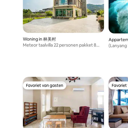
Woning in 林美村
Apparte
Meteor taalvilla 22 personen pakket 8
(Lanyang 
kamers
Favoriet van gasten
Favoriet
Favoriet van gasten
Favoriet