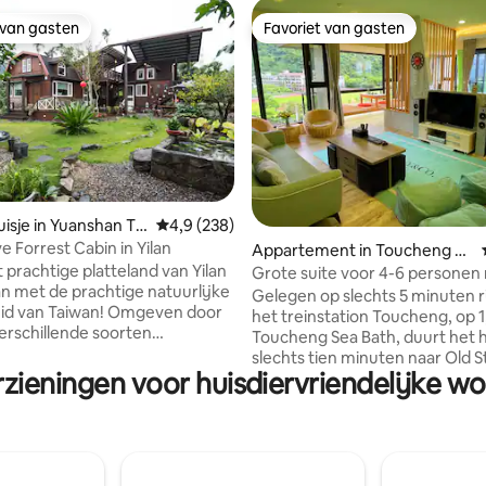
 van gasten
Favoriet van gasten
 van gasten
Favoriet van gasten
isje in Yuanshan To
Gemiddelde beoordeling van 4,9 uit 5, 238 r
4,9 (238)
e Forrest Cabin in Yilan
van 4,94 uit 5, 457 recensies
Appartement in Toucheng To
 prachtige platteland van Yilan
wnship
Grote suite voor 4-6 personen
n met de prachtige natuurlijke
infinity-zwembad en warmwate
Gelegen op slechts 5 minuten r
id van Taiwan! Omgeven door
de zee van Guangyu
het treinstation Toucheng, op 
erschillende soorten
Toucheng Sea Bath, duurt het 
n en met uitzicht op de
slechts tien minuten naar Old 
Stille Oceaan, is dit verblijf
zieningen voor huisdiervriendelijke wo
oude straat zit vol met kunstw
n paradijs dat op je wacht! Dit
populair zijn bij online
s met 3 slaapkamers wacht op
schoonheidsfotografen. Het 
ierbaren om te ervaren! Elke
biedt een gratis fitnessruimte,
eft bedden en beddengoed en
buitenlounge, infinity pool (het 
 kleuren-tv,
geopend, 50 NTD per persoon), b