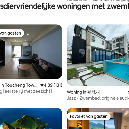
sdiervriendelijke woningen met zwe
Netflix, originele geluid en bee
Lees eerst de huisregels
 van gasten
 van gasten
 in Toucheng Town
Gemiddelde beoordeling van 4,89 uit 5, 131 r
4,89 (131)
eling van 5 uit 5, 3 recensies
 [eerste rij met zeezicht]
Woning in 補城村
Jazz - Zwembad, originele audi
karaoke, 120-inch projector,
sterrenbadkamer, elektrische
mahjongtafel, barbecue, Nakaj
Favoriet van gasten
Favoriet van gasten
keuken