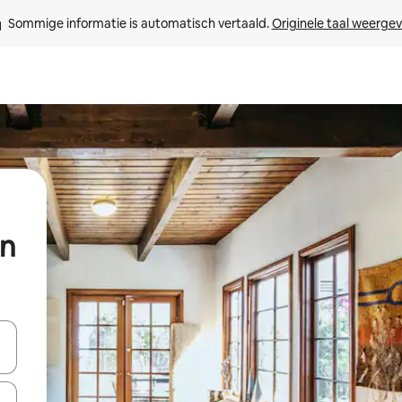
Sommige informatie is automatisch vertaald. 
Originele taal weerge
an
een keuze met je de pijltjestoetsen omhoog en omlaag, óf door te tik