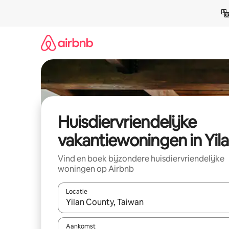
Ga
direct
naar
inhoud
Huisdiervriendelijke
vakantiewoningen in Yil
Vind en boek bijzondere huisdiervriendelijke
woningen op Airbnb
Locatie
Wanneer er suggesties beschikbaar zijn, maak je 
Aankomst