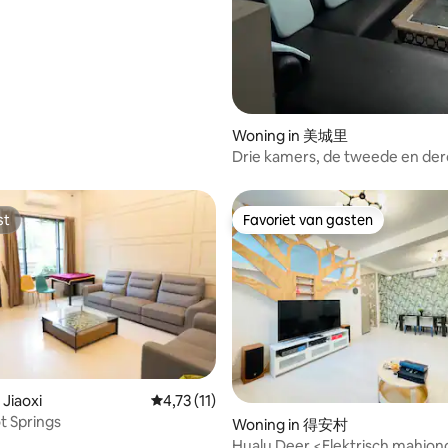
en welkom om het te ervaren Welkom
/ Op werkdagen volledig
ie een even kenmerkend
bij je verblijf, inchecktijd is na 
erd voor 6 personen / 100-inch
 landschap en menselijke
uitchecktijd is 11.00 uur de vol
trische pooltafel /
eft gevoed. De provincie is de
niet roken in de kamer, er zijn v
maat / Switch / Bordspellen /
s van de op een na langste
tweepersoonskamers en een
unnel van Azië, de Hsuehshan-
vierpersoonskamer in dit huis, 
e de rijtijd tussen Yilan en
tegelijkertijd boeken als je dat
eft verkort tot minder dan 50
g van 4,81 uit 5, 48 recensies
Woning in 美城里
hebt!Als je vragen hebt, regel:
Van natuurlijke omgevingen en
895rtqdm (vergeet niet om @ t
Drie kamers, de tweede en de
 warmwaterbronnen tot een
voegen❤ (Als je in dit kamertype
verdieping samen, een
n oceaanrecreatiebronnen en
verblijft, is het maximum aanta
tweepersoonsbed op de twee
ndscènes, Yilan biedt de
personen maximaal twee pers
verdieping (naast het toilet), e
st
Favoriet van gasten
 omgeving om te vertragen en
st
Favoriet van gasten
Herinner je eraan dat het extra
tweepersoonsbed, een eenpe
en van de natuur op zijn best.
kamer is gelegd met een hoog
en een extra opklapbed op de 
tinnen katoenen latex tweepe
verdieping
geheugenmatras)
 van 4,86 uit 5, 44 recensies
 Jiaoxi
Gemiddelde beoordeling van 4,73 uit 5, 11 
4,73 (11)
t Springs
Woning in 得安村
Hualu Deer <Elektrisch mahjong