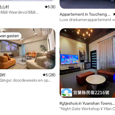
n 枕山村
Gemiddelde beoordeling van 5 uit 5, 8 r
5 (8)
 van 4,92 uit 5, 92 recensies
ei B&B Waardevol B&B
Appartement in Toucheng T
G
t karaoke-apparatuur,
ownship
Luxe driekamerappartement v
el, massagestoel, voetbal, lift,
gezinnen (met oplaadpunt voo
apparatuur, keuken, speelbad)
elektrische auto’s), ideaal voor
gezellig samenzijn met vriend
 van gasten
 van gasten
het koken van een hotpot
武淵村
Gemiddelde beoordeling van 5 uit 5, 28 r
5 (28)
 Qingxi: doordeweeks en op
gen voor 8 personen, op
 van 4,82 uit 5, 50 recensies
n voor 14 personen, tijdens de
antie voor 16 personen
Rijtjeshuis in Yuanshan Townsh
ip
"Night Gate Workshop ¥ Yilan 
B&B registratienummer 2216 # 