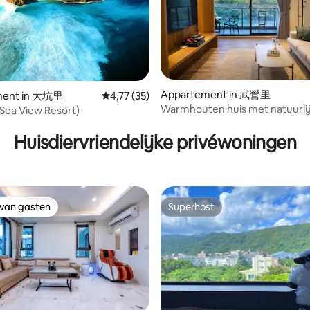
Appartement in 武營里
ment in 大坑里
Gemiddelde beoordeling van 4,77 uit 5, 35 r
4,77 (35)
Warmhouten huis met natuurli
Sea View Resort)
warmtebron, PS4-spelcomput
(huisdier- en elektrische auto-
Huisdiervriendelijke privéwoningen
vriendelijk)
 van gasten
Superhost
 van gasten
Superhost