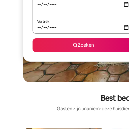
Vertrek
Zoeken
Best beo
Gasten zijn unaniem: deze huisdie