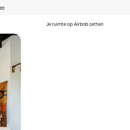
ven
Je ruimte op Airbnb zetten
ken of swipen.