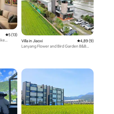
Gemiddelde beoordeling van 5 uit 5, 13 recensies
5 (13)
ecensies
jke
Villa in Jiaoxi
Gemiddelde beoordeli
4,89 (9)
er
Lanyang Flower and Bird Garden B&B
(huisdiervriendelijk, tuin, buitenruimte,
volledig uitgeruste keuken,
barbecueplaats met gasbarbecue,
audiovisuele ruimte)