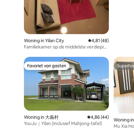
zee en een onovertroffen nachtelijk
personen 
vormen d
uitzicht terwijl u ontspant in de hottub.
gereserve
cultureel
Het is een geweldige plek om te
KTV / Elek
warmte he
ontspannen. 😁B3 open parkeerplaats,
Dartsauto
thuisbasi
Kelan Land Bridge ligt pal naast het huis,
Barbecue
snelweg-t
er is ook gratis parkeergelegenheid
tunnel, di
onder de brug en op het park, 1 minuut
Taipei he
Woning in Yilan City
Gemiddelde beoordelin
4,81 (48)
lopen naar de lobby. Accommodatie in
minuten. 
hotelstijl, gelegen naast de Kailan-brug
Familiekamer op de middelste verdieping
koude en
in Toucheng, Yilan, met het ruime
voor 4-6 personen
schat aa
Toucheng-sportpark aan de overkant
groene la
van de straat. Je kunt bij zonsopgang of
Favoriet van gasten
Superho
perfecte
Favoriet van gasten
Superho
zonsondergang wandelen of sporten,
te geniet
omringd door het geluid van vogels en
de geur van bloemen. Ongeveer 1 km of
meer, Ok, 7-11 ligt op 300 ~ 500m
afstand, er is ook een wederzijdse, full
union supermarkt in de
buurt.Accommodatie in een hoogbouw
met een groot bubbelbad in de kamer,
zodat je tijdens het baden kunt genieten
Woning in 大義村
Gemiddelde beoordeling
4,86 (44)
Woning in
van het uitzicht op de nacht, de bergen
YouJu｜Yilan (inclusief Mahjong-tafel)
Mu Xia Ho
en de zee.