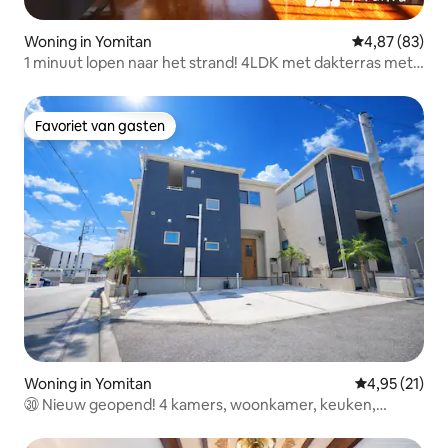
Woning in Yomitan
Gemiddelde be
4,87 (83)
1 minuut lopen naar het strand! 4LDK met dakterras met
uitzicht op zee vanuit het raam! 6 bedden voor maximaal
9 personen
Favoriet van gasten
Favoriet van gasten
Woning in Yomitan
Gemiddelde be
4,95 (21)
㉚ Nieuw geopend! 4 kamers, woonkamer, keuken,
100 m²! 5 bedden! Maximaal 10 personen! Dicht bij de zee!
Inclusief gratis wasfaciliteiten en gasdroger!