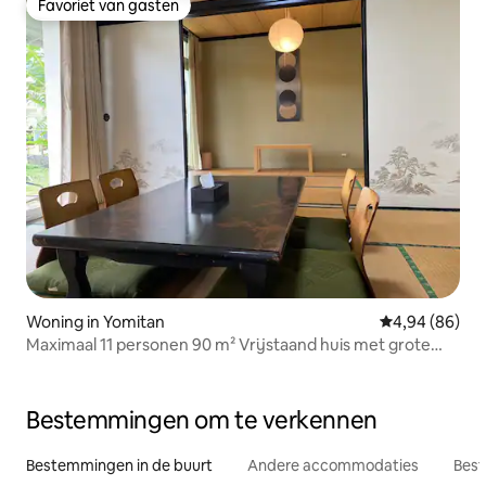
Favoriet van gasten
Favoriet van gasten
Woning in Yomitan
Gemiddelde be
4,94 (86)
Maximaal 11 personen 90 m² Vrijstaand huis met grote
tuin 3 minuten van de supermarkt 12 minuten van het
strand 60 minuten van het Churaumi Aquarium 10
minuten van Onna
Bestemmingen om te verkennen
Bestemmingen in de buurt
Andere accommodaties
Best