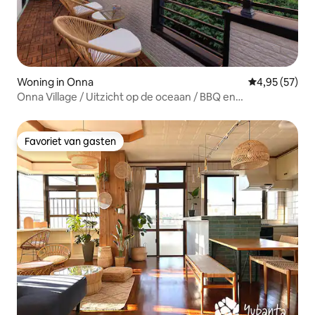
Woning in Onna
Gemiddelde be
4,95 (57)
Onna Village / Uitzicht op de oceaan / BBQ en
sterrenkijken 's avonds / Strand op 3 minuten lopen / 111
m² / 3 auto's kunnen parkeren
Favoriet van gasten
Favoriet van gasten