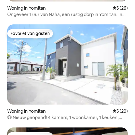
Woning in Yomitan
Gemiddelde
5 (26)
Ongeveer 1 uur van Naha, een rustig dorp in Yomitan. In
de nabijgelegen vissershaven kunt u verse vis eten!
Favoriet van gasten
Favoriet van gasten
Woning in Yomitan
Gemiddelde
5 (20)
㉙ Nieuw geopend! 4 kamers, 1 woonkamer, 1 keuken,
1 badkamer, 100 m²! 5 bedden! Inclusief gratis
wasfaciliteiten en gasdroger! Maximaal 10 personen! Dicht
bij de zee!