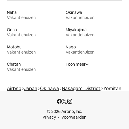
Naha
Okinawa
Vakantiehuizen
Vakantiehuizen
Onna
Miyakojima
Vakantiehuizen
Vakantiehuizen
Motobu
Nago
Vakantiehuizen
Vakantiehuizen
Chatan
Toon meer
Vakantiehuizen
Airbnb
Japan
Okinawa
Nakagami District
Yomitan
© 2026 Airbnb, Inc.
Privacy
Voorwaarden