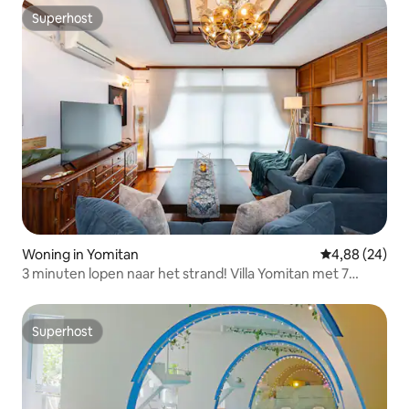
Superhost
Superhost
Woning in Yomitan
Gemiddelde be
4,88 (24)
3 minuten lopen naar het strand! Villa Yomitan met 7
kamers voor 14 personen
Superhost
Superhost