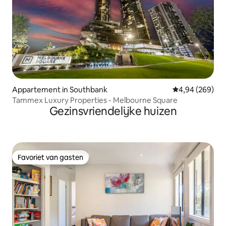
Appartement in Southbank
Gemiddelde beo
4,94 (269)
Tammex Luxury Properties - Melbourne Square
Gezinsvriendelijke huizen
Favoriet van gasten
Favoriet van gasten