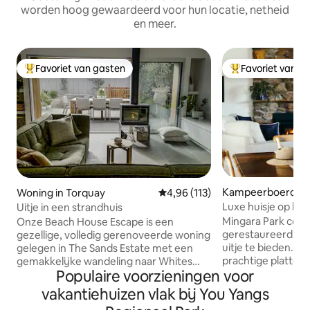
worden hoog gewaardeerd voor hun locatie, netheid
en meer.
Favoriet van gasten
Favoriet van g
Topfavoriet van gasten
Topfavoriet van 
Kampeerboerderij
Woning in Torquay
Gemiddelde beoordeling van 4,96
4,96 (113)
burn
Luxe huisje op boe
Uitje in een strandhuis
Mingara Park cotta
Onze Beach House Escape is een
gerestaureerd om 
gezellige, volledig gerenoveerde woning
uitje te bieden. Zi
gelegen in The Sands Estate met een
prachtige plattela
gemakkelijke wandeling naar Whites
Populaire voorzieningen voor
zonsondergangen, 
Beach. Een prachtige ruimte voor familie
de open haard, wa
en vrienden om samen van tijd te
vakantiehuizen vlak bij You Yangs
boerderij en ontm
genieten Of het nou winter of zomer is,