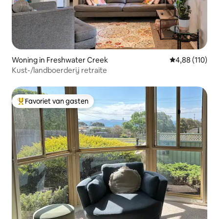
Woning in Freshwater Creek
Gemiddelde beo
4,88 (110)
Kust-/landboerderij retraite
Favoriet van gasten
Topfavoriet van gasten