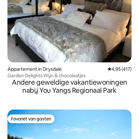
Appartement in Drysdale
Gemiddelde beo
4,95 (417)
Garden Delights Wijn & chocolaatjes
Andere geweldige vakantiewoningen
nabij You Yangs Regionaal Park
Favoriet van gasten
Favoriet van gasten