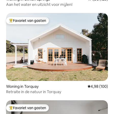
Aan het water en uitzicht voor mijlen!
Favoriet van gasten
Topfavoriet van gasten
Woning in Torquay
Gemiddelde beo
4,98 (100)
Retraite in de natuur in Torquay
Favoriet van gasten
Topfavoriet van gasten