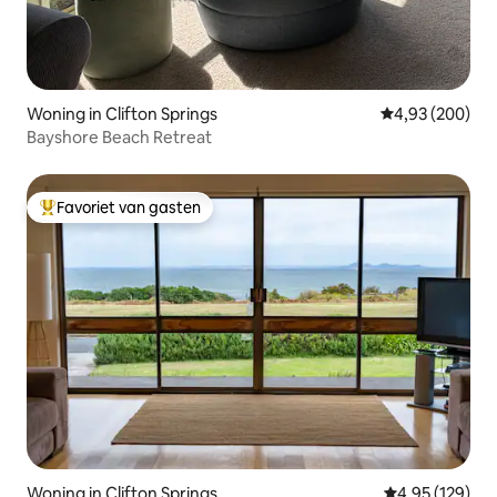
Woning in Clifton Springs
Gemiddelde beo
4,93 (200)
Bayshore Beach Retreat
Favoriet van gasten
Topfavoriet van gasten
Woning in Clifton Springs
Gemiddelde beo
4,95 (129)