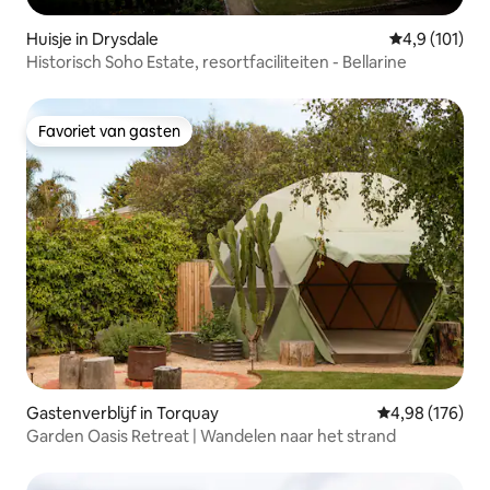
Huisje in Drysdale
Gemiddelde be
4,9 (101)
Historisch Soho Estate, resortfaciliteiten - Bellarine
Favoriet van gasten
Favoriet van gasten
Gastenverblijf in Torquay
Gemiddelde beo
4,98 (176)
Garden Oasis Retreat | Wandelen naar het strand