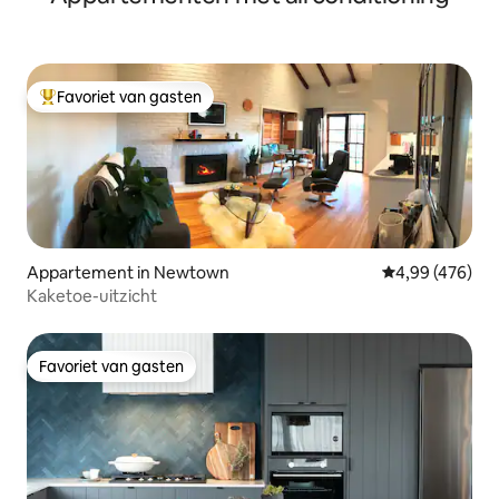
Favoriet van gasten
Topfavoriet van gasten
Appartement in Newtown
Gemiddelde beo
4,99 (476)
Kaketoe-uitzicht
Favoriet van gasten
Favoriet van gasten