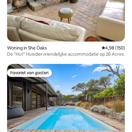
Woning in She Oaks
Gemiddelde beo
4,98 (150)
De "Hut" Huisdiervriendelijke accommodatie op 26 Acres
Favoriet van gasten
Favoriet van gasten