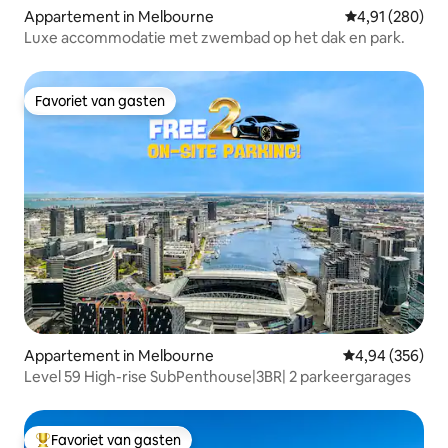
Appartement in Melbourne
Gemiddelde beo
4,91 (280)
Luxe accommodatie met zwembad op het dak en park.
Favoriet van gasten
Favoriet van gasten
Appartement in Melbourne
Gemiddelde beo
4,94 (356)
Level 59 High-rise SubPenthouse|3BR| 2 parkeergarages
Favoriet van gasten