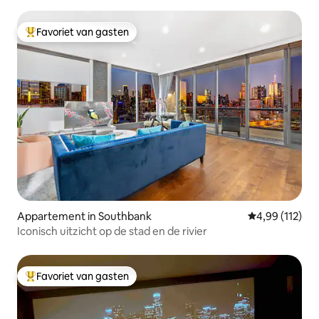
Favoriet van gasten
Topfavoriet van gasten
Appartement in Southbank
Gemiddelde beo
4,99 (112)
Iconisch uitzicht op de stad en de rivier
Favoriet van gasten
Topfavoriet van gasten