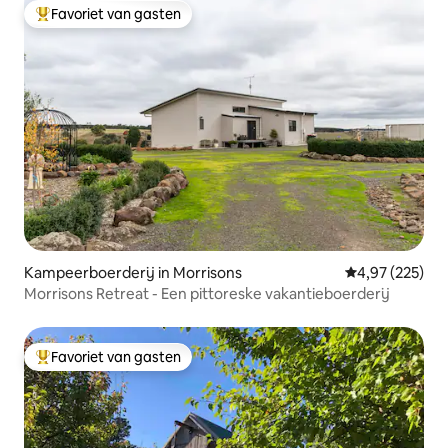
Favoriet van gasten
Topfavoriet van gasten
Kampeerboerderij in Morrisons
Gemiddelde beo
4,97 (225)
Morrisons Retreat - Een pittoreske vakantieboerderij
Favoriet van gasten
Topfavoriet van gasten