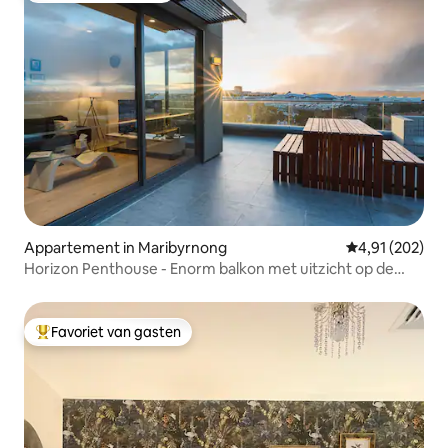
Appartement in Maribyrnong
Gemiddelde beo
4,91 (202)
Horizon Penthouse - Enorm balkon met uitzicht op de
stad/rivier
Favoriet van gasten
Topfavoriet van gasten