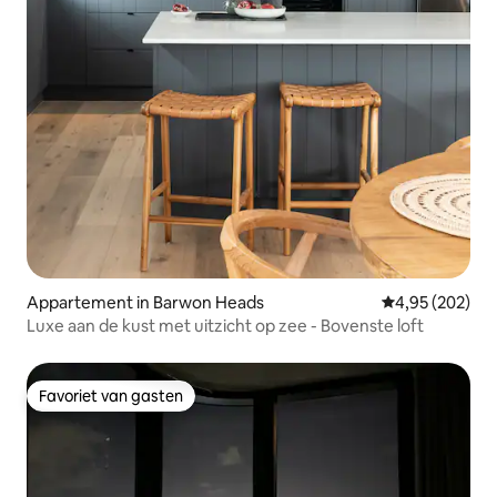
Appartement in Barwon Heads
Gemiddelde beo
4,95 (202)
Luxe aan de kust met uitzicht op zee - Bovenste loft
Favoriet van gasten
Favoriet van gasten