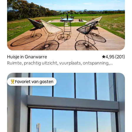
Huisje in Gnarwarre
Gemiddelde beo
4,95 (201)
Ruimte, prachtig uitzicht, vuurplaats, ontspanning,
barbecue, sauna!
Favoriet van gasten
Topfavoriet van gasten