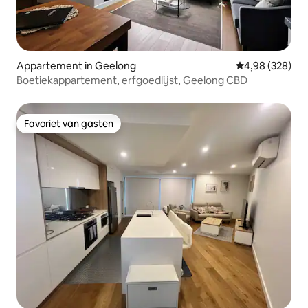
Appartement in Geelong
Gemiddelde beo
4,98 (328)
Boetiekappartement, erfgoedlijst, Geelong CBD
Favoriet van gasten
Favoriet van gasten