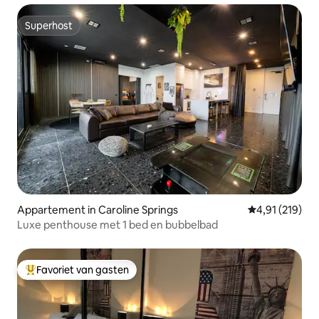
Superhost
Superhost
Appartement in Caroline Springs
Gemiddelde beo
4,91 (219)
Luxe penthouse met 1 bed en bubbelbad
Favoriet van gasten
Topfavoriet van gasten