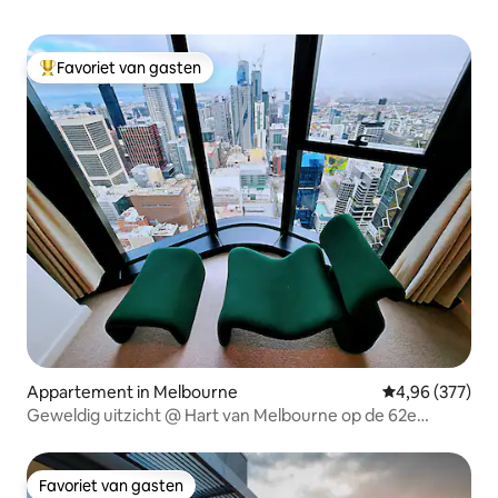
Favoriet van gasten
Topfavoriet van gasten
Appartement in Melbourne
Gemiddelde beo
4,96 (377)
Geweldig uitzicht @ Hart van Melbourne op de 62e
verdieping
Favoriet van gasten
Favoriet van gasten