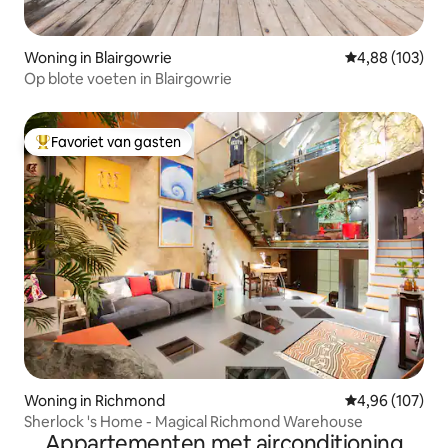
Woning in Blairgowrie
Gemiddelde beo
4,88 (103)
Op blote voeten in Blairgowrie
Favoriet van gasten
Topfavoriet van gasten
Woning in Richmond
Gemiddelde beo
4,96 (107)
Sherlock 's Home - Magical Richmond Warehouse
Appartementen met airconditioning