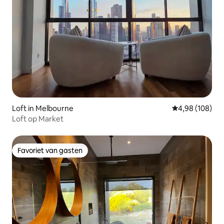
Loft in Melbourne
Gemiddelde beo
4,98 (108)
Loft op Market
Favoriet van gasten
Favoriet van gasten