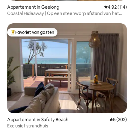
Appartement in Geelong
Gemiddelde beo
4,92 (114)
Coastal Hideaway | Op een steenworp afstand van het
zand
Favoriet van gasten
Topfavoriet van gasten
Appartement in Safety Beach
Gemiddelde 
5 (202)
Exclusief strandhuis