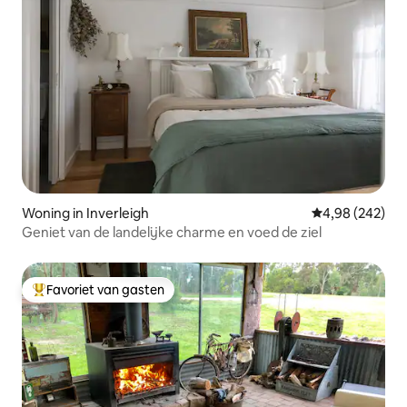
Woning in Inverleigh
Gemiddelde beo
4,98 (242)
Geniet van de landelijke charme en voed de ziel
Favoriet van gasten
Topfavoriet van gasten